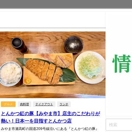
グルメ
肉料理
テイクアウト
ランチ
とんかつ紅の豚【みやま市】店主のこだわりが
熱い！日本一を目指すとんかつ店
みやま市瀬高町の国道209号線沿いにある『とんかつ紅の豚』