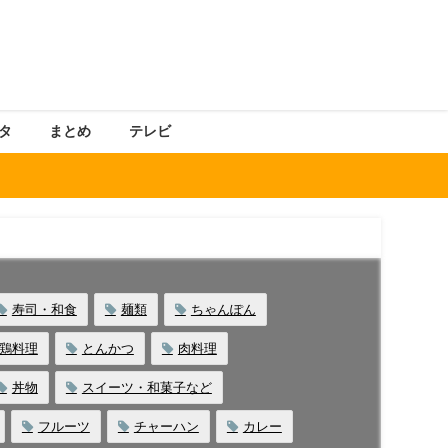
タ
まとめ
テレビ
寿司・和食
麺類
ちゃんぽん
鶏料理
とんかつ
肉料理
丼物
スイーツ・和菓子など
フルーツ
チャーハン
カレー