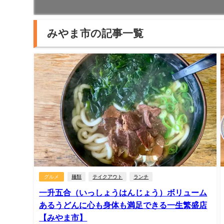
みやま市の記事一覧
グルメ
麺類
テイクアウト
ランチ
一升五合（いっしょうはんじょう）ボリューム
あるうどんに心も身体も満足できる一生繁盛店
【みやま市】