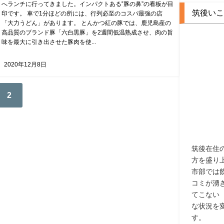
へランチに行ってきました。インパクトある‟豚の鼻”の看板が目
筑後いこ
印です。 車で1分ほどの所には、行列必至のコスパ最強の店
「大力うどん」があります。 とんかつ紅の豚では、鹿児島産の
高品質のブランド豚「六白黒豚」を2週間低温熟成させ、肉の旨
味を最大に引き出させた豚肉を使...
2020年12月8日
2
筑後在住
方を盛り
市部では
コミが湧
てこない
な状況を
す。