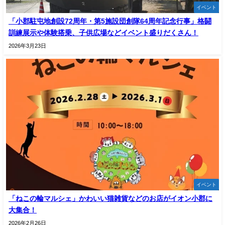
イベント
「小郡駐屯地創設72周年・第5施設団創隊64周年記念行事」格闘
訓練展示や体験搭乗、子供広場などイベント盛りだくさん！
2026年3月23日
イベント
「ねこの輪マルシェ」かわいい猫雑貨などのお店がイオン小郡に
大集合！
2026年2月26日