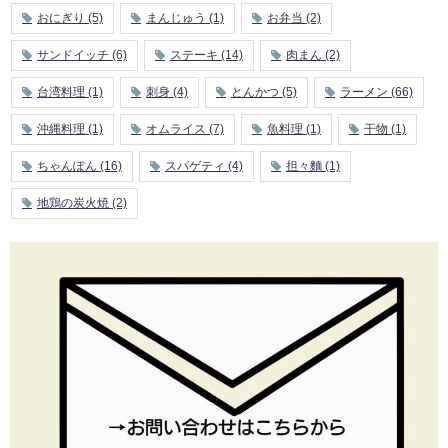
おにぎり
(5)
まんじゅう
(1)
お弁当
(2)
サンドイッチ
(6)
ステーキ
(14)
肉まん
(2)
台湾料理
(1)
刺身
(4)
とんかつ
(5)
ラーメン
(66)
沖縄料理
(1)
オムライス
(7)
魚料理
(1)
干物
(1)
ちゃんぽん
(16)
スパゲティ
(4)
担々麵
(1)
地鶏の炭火焼
(2)