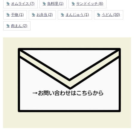
オムライス
(7)
魚料理
(1)
サンドイッチ
(6)
干物
(1)
お弁当
(2)
まんじゅう
(1)
うどん
(30)
肉まん
(2)