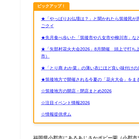
ピックアップ！
★「やっぱりお仏壇は？」と聞かれたら筑後民が
ごクイ
★先月食べ歩いた「筑後市や八女市や柳川市」など
★「矢部村花火大会2026」8月開催 頭上で打
市）
★「とり商 わか菜」の薄い衣にほど良い味付けの
★筑後地方で開催される今夏の「花火大会」をまる
☆筑後地方の開店・閉店まとめ2026
☆注目イベント情報2026
☆情報提供求ム
福岡県小郡市にあるあじさかポピー園（小郡市光