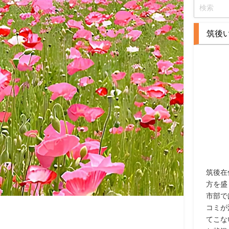
筑後
筑後在
方を盛
市部で
コミが
てこな