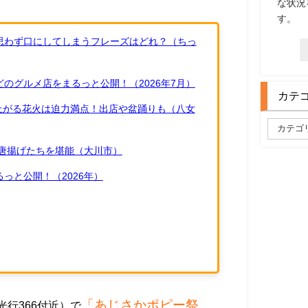
な状況
す。
思わず口にしてしまうフレーズはどれ？（ちっ
のグルメ店をまるっと公開！（2026年7月）
カテ
ち上がる花火は迫力満点！出店や盆踊りも（八女
唐揚げたちを堪能（大川市）
っと公開！（2026年）
「あじさかポピー祭
行366付近）で