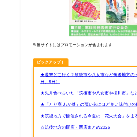
※当サイトにはプロモーションが含まれます
ピックアップ！
★週末どこ行く？筑後市や八女市など筑後地方のイ
日、9日）
★先月食べ歩いた「筑後市や八女市や柳川市」など
★「とり商 わか菜」の薄い衣にほど良い味付けの
★筑後地方で開催される今夏の「花火大会」をまる
☆筑後地方の開店・閉店まとめ2026