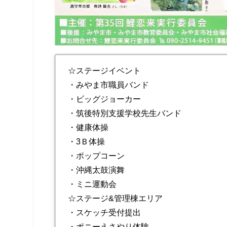
☆ステージイベント
・みやま市職員バンド
・ビッグジョーカー
・筑後特別支援学校先生バンド
・健康体操
・3Ｂ体操
・ポップコーン
・沖縄太鼓演舞
・ミニ運動会
☆ステージ&管理棟エリア
・スケッチ受付提出
・ポニーえさやり体験