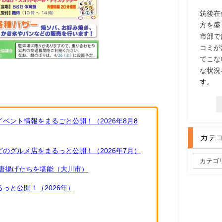
筑後在
方を盛
市部で
コミが
てこな
な状況
す。
ベント情報をまるごと公開！（2026年8月8
カテ
のグルメ店をまるっと公開！（2026年7月）
唐揚げたちを堪能（大川市）
っと公開！（2026年）