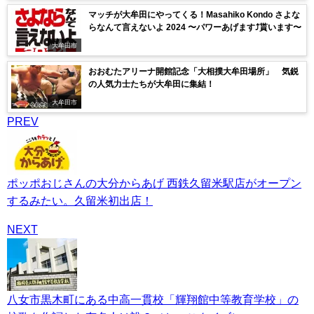
マッチが大牟田にやってくる！Masahiko Kondo さよな
らなんて言えないよ 2024 〜パワーあげます⤴︎貰います〜
大牟田市
おおむたアリーナ開館記念「大相撲大牟田場所」 気鋭
の人気力士たちが大牟田に集結！
大牟田市
PREV
ポッポおじさんの大分からあげ 西鉄久留米駅店がオープン
するみたい。久留米初出店！
NEXT
八女市黒木町にある中高一貫校「輝翔館中等教育学校」の