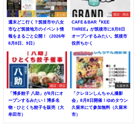
まとめ
開店・閉店
週末どこ行く？筑後市や八女
CAFE＆BAR『KEE
市など筑後地方のイベント情
THREE』が筑後市に8月8日
報をまるごと公開！（2026年
オープンするみたい。筑後市
8月8日、9日）
役所ちかく
開店・閉店
久留米市
「博多餃子 八助」が8月にオ
「クレヨンしんちゃん撮影
ープンするみたい！博多名
会」8月8日開催！ゆめタウン
物・ひとくち餃子を販売（大
久留米にて参加無料（久留米
牟田市）
市）