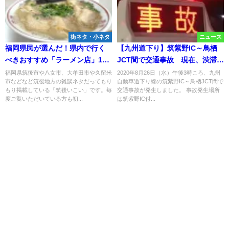
街ネタ・小ネタ
ニュース
福岡県民が選んだ！県内で行く
【九州道下り】筑紫野IC～鳥栖
べきおすすめ「ラーメン店」11
JCT間で交通事故 現在、渋滞が
選に八女や大牟田やみやまなど
発生中
福岡県筑後市や八女市、大牟田市や久留米
2020年8月26日（水）午後3時ころ、九州
市などなど筑後地方の雑談ネタだってもり
自動車道下り線の筑紫野IC～鳥栖JCT間で
筑後地方から5店も選ばれてる
もり掲載している「筑後いこい」です。毎
交通事故が発生しました。 事故発生場所
（2025年）
度ご覧いただいている方も初...
は筑紫野IC付...