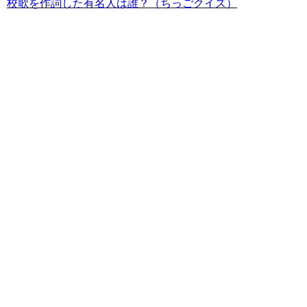
校歌を作詞した有名人は誰？（ちっごクイズ）