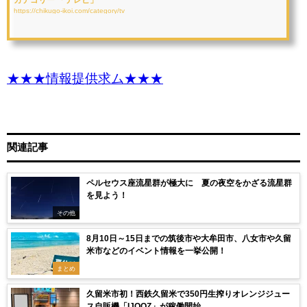
カテゴリー 「テレビ」
https://chikugo-ikoi.com/category/tv
★★★情報提供求ム★★★
関連記事
ペルセウス座流星群が極大に 夏の夜空をかざる流星群
を見よう！
その他
8月10日～15日までの筑後市や大牟田市、八女市や久留
米市などのイベント情報を一挙公開！
まとめ
久留米市初！西鉄久留米で350円生搾りオレンジジュー
ス自販機「IJOOZ」が稼働開始