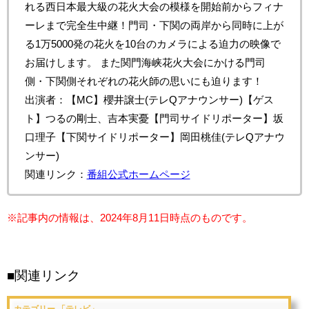
れる西日本最大級の花火大会の模様を開始前からフィナ
ーレまで完全生中継！門司・下関の両岸から同時に上が
る1万5000発の花火を10台のカメラによる迫力の映像で
お届けします。 また関門海峡花火大会にかける門司
側・下関側それぞれの花火師の思いにも迫ります！
出演者：【MC】櫻井譲士(テレQアナウンサー)【ゲス
ト】つるの剛士、吉本実憂【門司サイドリポーター】坂
口理子【下関サイドリポーター】岡田桃佳(テレQアナウ
ンサー)
関連リンク：
番組公式ホームページ
※記事内の情報は、2024年8
月11日時点のものです。
■関連リンク