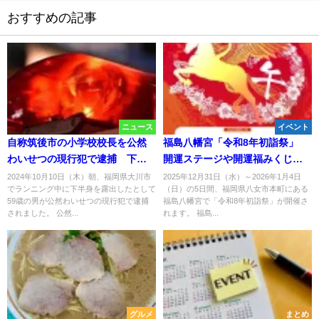
おすすめの記事
ニュース
イベント
自称筑後市の小学校校長を公然
福島八幡宮「令和8年初詣祭」
わいせつの現行犯で逮捕 下半
開運ステージや開運福みくじな
身露出でランニングか
ど開催！新春グルメ屋台の出店
2024年10月10日（木）朝、福岡県大川市
2025年12月31日（水）～2026年1月4日
でランニング中に下半身を露出したとして
（日）の5日間、福岡県八女市本町にある
も
59歳の男が公然わいせつの現行犯で逮捕
福島八幡宮で「令和8年初詣祭」が開催さ
されました。 公然...
れます。 福島...
グルメ
まとめ