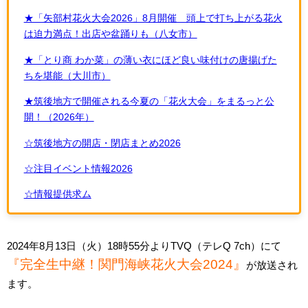
★「矢部村花火大会2026」8月開催 頭上で打ち上がる花火
は迫力満点！出店や盆踊りも（八女市）
★「とり商 わか菜」の薄い衣にほど良い味付けの唐揚げた
ちを堪能（大川市）
★筑後地方で開催される今夏の「花火大会」をまるっと公
開！（2026年）
☆筑後地方の開店・閉店まとめ2026
☆注目イベント情報2026
☆情報提供求ム
2024年8月13日（火）18時55分よりTVQ（テレQ 7ch）にて
『完全生中継！関門海峡花火大会2024』
が放送され
ます。