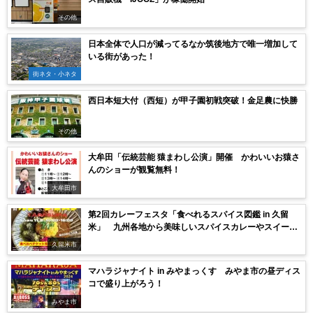
その他
日本全体で人口が減ってるなか筑後地方で唯一増加して
いる街があった！
街ネタ・小ネタ
西日本短大付（西短）が甲子園初戦突破！金足農に快勝
その他
大牟田「伝統芸能 猿まわし公演」開催 かわいいお猿さ
んのショーが観覧無料！
大牟田市
第2回カレーフェスタ「食べれるスパイス図鑑 in 久留
米」 九州各地から美味しいスパイスカレーやスイーツ
など大集合！
久留米市
マハラジャナイト in みやまっくす みやま市の昼ディス
コで盛り上がろう！
みやま市