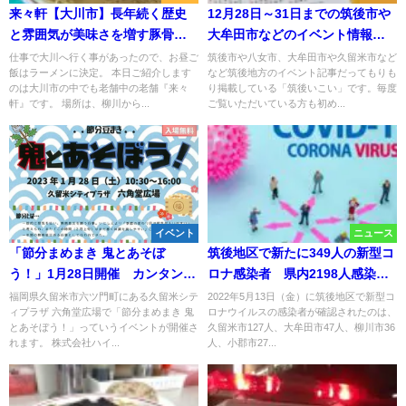
来々軒【大川市】長年続く歴史
12月28日～31日までの筑後市や
と雰囲気が美味さを増す豚骨ラ
大牟田市などのイベント情報を
ーメン
一挙公開！
仕事で大川へ行く事があったので、お昼ご
筑後市や八女市、大牟田市や久留米市など
飯はラーメンに決定。 本日ご紹介します
など筑後地方のイベント記事だってもりも
のは大川市の中でも老舗中の老舗『来々
り掲載している「筑後いこい」です。毎度
軒』です。 場所は、柳川から...
ご覧いただいている方も初め...
イベント
ニュース
「節分まめまき 鬼とあそぼ
筑後地区で新たに349人の新型コ
う！」1月28日開催 カンタンお
ロナ感染者 県内2198人感染、2
めん作りや節分豆まきなど（久
人死亡【5月13日】
福岡県久留米市六ツ門町にある久留米シテ
2022年5月13日（金）に筑後地区で新型コ
ィプラザ 六角堂広場で「節分まめまき 鬼
ロナウイルスの感染者が確認されたのは、
留米市）
とあそぼう！」っていうイベントが開催さ
久留米市127人、大牟田市47人、柳川市36
れます。 株式会社ハイ...
人、小郡市27...