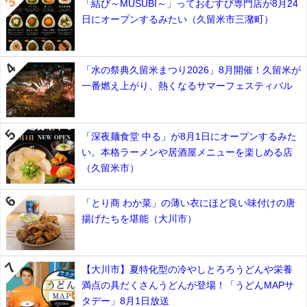
「結び～MUSUBI～」っておむすび専門店が8月24
日にオープンするみたい（久留米市三潴町）
「水の祭典久留米まつり2026」8月開催！久留米が
一番燃え上がり、熱くなるサマーフェスティバル
「深夜麺食堂 中る」が8月1日にオープンするみた
い。本格ラーメンや居酒屋メニューを楽しめる店
（久留米市）
「とり商 わか菜」の薄い衣にほど良い味付けの唐
揚げたちを堪能（大川市）
【大川市】夏特化型の冷やしとろろうどんや栄養
満点の具だくさんうどんが登場！「うどんMAPサ
タデー」8月1日放送