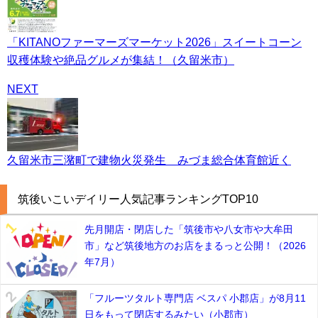
「KITANOファーマーズマーケット2026」スイートコーン
収穫体験や絶品グルメが集結！（久留米市）
NEXT
久留米市三潴町で建物火災発生 みづま総合体育館近く
筑後いこいデイリー人気記事ランキングTOP10
先月開店・閉店した「筑後市や八女市や大牟田
市」など筑後地方のお店をまるっと公開！（2026
年7月）
「フルーツタルト専門店 ベスパ 小郡店」が8月11
日をもって閉店するみたい（小郡市）