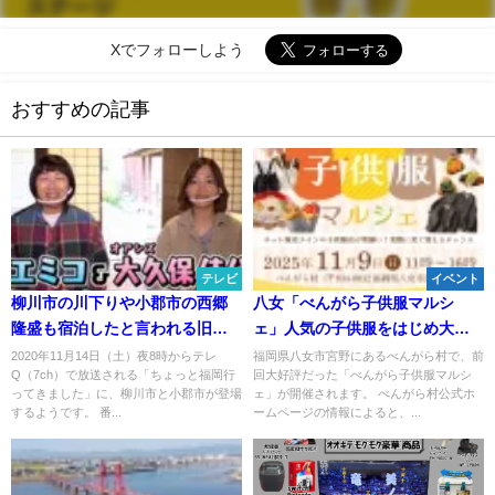
Xでフォローしよう
おすすめの記事
テレビ
イベント
柳川市の川下りや小郡市の西郷
八女「べんがら子供服マルシ
隆盛も宿泊したと言われる旧旅
ェ」人気の子供服をはじめ大人
館などが登場！「ちょっと福岡
服や雑貨も販売！モヒカンラー
2020年11月14日（土）夜8時からテレ
福岡県八女市宮野にあるべんがら村で、前
Q（7ch）で放送される「ちょっと福岡行
回大好評だった「べんがら子供服マルシ
行ってきました」
メンなどのグルメも
ってきました」に、柳川市と小郡市が登場
ェ」が開催されます。 べんがら村公式ホ
するようです。 番...
ームページの情報によると、...