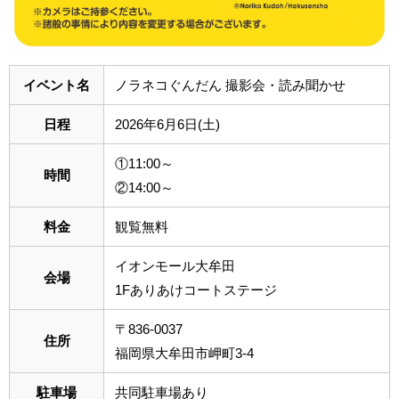
イベント名
ノラネコぐんだん 撮影会・読み聞かせ
日程
2026年6月6日(土)
①11:00～
時間
②14:00～
料金
観覧無料
イオンモール大牟田
会場
1Fありあけコートステージ
〒836-0037
住所
福岡県大牟田市岬町3-4
駐車場
共同駐車場あり