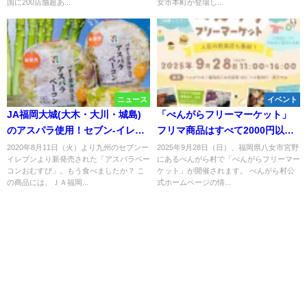
国に200店舗超あ...
女市本町が登場し...
ニュース
イベント
JA福岡大城(大木・大川・城島)
「べんがらフリーマーケット」
のアスパラ使用！セブン‐イレブ
フリマ商品はすべて2000円以
ンの新商品「アスパラベーコン
下！掘り出しものたくさん（八
2020年8月11日（火）より九州のセブンー
2025年9月28日（日）、福岡県八女市宮野
イレブンより新発売された「アスパラベー
にあるべんがら村で「べんがらフリーマー
おむすび」
女市）
コンおむすび」。もう食べましたか？ こ
ケット」が開催されます。 べんがら村公
の商品には、ＪＡ福岡...
式ホームページの情...