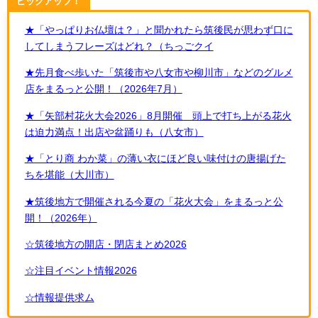
ピックアップ！
★「やっぱりお仏壇は？」と聞かれたら筑後民が思わず口に
してしまうフレーズはどれ？（ちっごクイ
★先月食べ歩いた「筑後市や八女市や柳川市」などのグルメ
店をまるっと公開！（2026年7月）
★「矢部村花火大会2026」8月開催 頭上で打ち上がる花火
は迫力満点！出店や盆踊りも（八女市）
★「とり商 わか菜」の薄い衣にほど良い味付けの唐揚げた
ちを堪能（大川市）
★筑後地方で開催される今夏の「花火大会」をまるっと公
開！（2026年）
☆筑後地方の開店・閉店まとめ2026
☆注目イベント情報2026
☆情報提供求ム