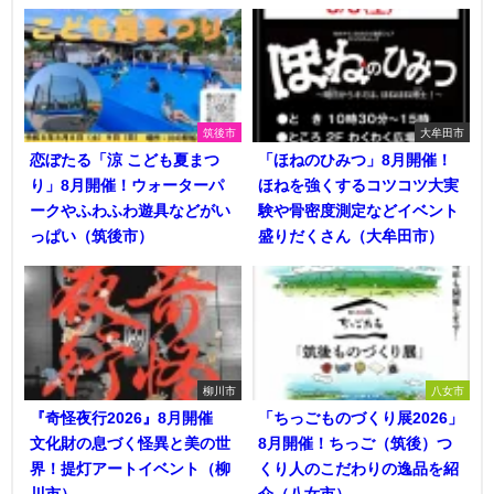
筑後市
大牟田市
恋ぼたる「涼 こども夏まつ
「ほねのひみつ」8月開催！
り」8月開催！ウォーターパ
ほねを強くするコツコツ大実
ークやふわふわ遊具などがい
験や骨密度測定などイベント
っぱい（筑後市）
盛りだくさん（大牟田市）
柳川市
八女市
『奇怪夜行2026』8月開催
「ちっごものづくり展2026」
文化財の息づく怪異と美の世
8月開催！ちっご（筑後）つ
界！提灯アートイベント（柳
くり人のこだわりの逸品を紹