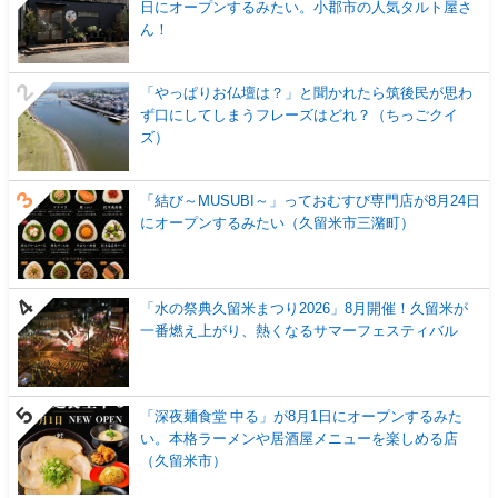
日にオープンするみたい。小郡市の人気タルト屋さ
ん！
「やっぱりお仏壇は？」と聞かれたら筑後民が思わ
ず口にしてしまうフレーズはどれ？（ちっごクイ
ズ）
「結び～MUSUBI～」っておむすび専門店が8月24日
にオープンするみたい（久留米市三潴町）
「水の祭典久留米まつり2026」8月開催！久留米が
一番燃え上がり、熱くなるサマーフェスティバル
「深夜麺食堂 中る」が8月1日にオープンするみた
い。本格ラーメンや居酒屋メニューを楽しめる店
（久留米市）