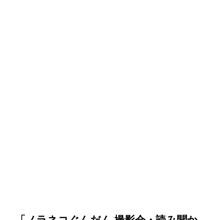
「ノラネコぐんだん 撮影会・読み聞か