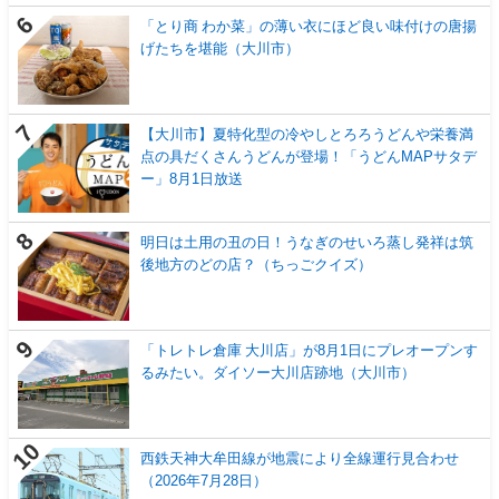
「とり商 わか菜」の薄い衣にほど良い味付けの唐揚
げたちを堪能（大川市）
【大川市】夏特化型の冷やしとろろうどんや栄養満
点の具だくさんうどんが登場！「うどんMAPサタデ
ー」8月1日放送
明日は土用の丑の日！うなぎのせいろ蒸し発祥は筑
後地方のどの店？（ちっごクイズ）
「トレトレ倉庫 大川店」が8月1日にプレオープンす
るみたい。ダイソー大川店跡地（大川市）
西鉄天神大牟田線が地震により全線運行見合わせ
（2026年7月28日）