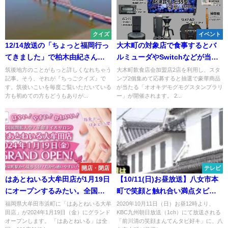
クイズ
イベント
12/14放送の「ちょっと福岡行っ
大木町の対象店で食事するとバ
てきました」で柏木由紀さんら
ルミューダやSwitchなどが当た
が行った大川市の老舗はどこ？
るかも。「オオキデモグモグス
筑後地方のことがもっと詳しくなれちゃう
大木町飲食店会加盟店2店を利用し、スタ
記事。そう、それが『ちっごクイズ』で
ンプ2個集めて応募すると抽選で豪華商品
（ちっごクイズ）
タンプラリー」3月12日より開催
す。筑後いこいを毎度ご覧いただいている
が当たる「オオキデモグモグスタンプラリ
方も初めての方もどうもありが...
ー」が開催されます。 2...
開店・閉店
テレビ
はあとねいる大牟田店が1月19日
【10/11(日)お昼放送】八女市本
にオープンするみたい。全国に
町で笑顔と触れ合い満点タビ！
200店舗以上ある人気のネイルサ
「前川清の笑顔まんてんタビ好
福岡県大牟田市浜町に「はあとねいる大牟
2020年10月11日（日）お昼12時より、
田店」が2024年1月19日（金）にグランド
KBC九州朝日放送（1ch）にて放送される
ロン
キ」
オープンします。 「はあとねいる」は全
「前川清の笑顔まんてんタビ好キ」に、八