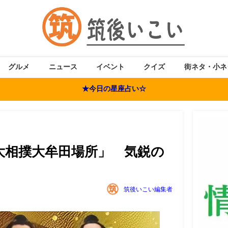
グルメ
ニュース
イベント
クイズ
街ネタ・小ネ
★今日の星座占い☆
大相撲大牟田場所」 気鋭の
！
筑後いこい編集者