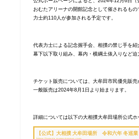
公式ホームページによると、2024年12月6
おむたアリーナの開館記念として催されるもの
力士約110人が参加される予定です。
代表力士による記念握手会、相撲の禁じ手を紹
幕下以下取り組み、幕内・横綱土俵入りなど迫
チケット販売については、大牟田市民優先販売が
一般販売は2024年8月1日より始まります。
詳細については以下の大相撲大牟田場所公式ホ
【公式】大相撲 大牟田場所 令和六年 冬巡業 
https://omuta.sumo-jungyo.com