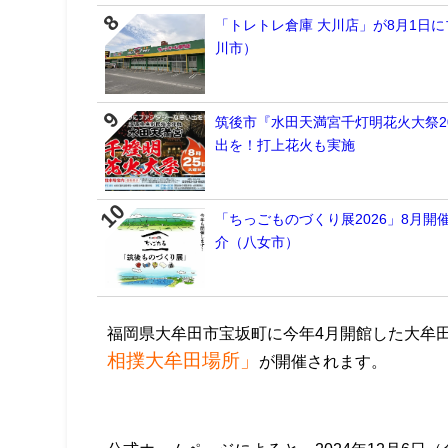
「トレトレ倉庫 大川店」が8月1日
川市）
筑後市『水田天満宮千灯明花火大祭2
出を！打上花火も実施
「ちっごものづくり展2026」8月
介（八女市）
福岡県大牟田市宝坂町に今年4月開館した大牟
相撲大牟田場所」
が開催されます。