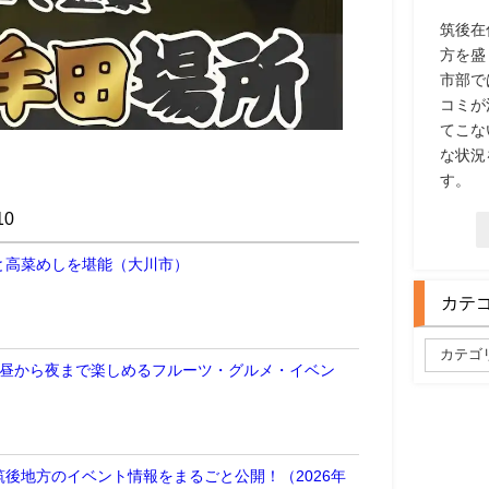
筑後在
方を盛
市部で
コミが
てこな
な状況
す。
0
と高菜めしを堪能（大川市）
カテ
 昼から夜まで楽しめるフルーツ・グルメ・イベン
後地方のイベント情報をまるごと公開！（2026年