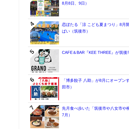
8月8日、9日）
恋ぼたる「涼 こども夏まつり」8月
ぱい（筑後市）
CAFE＆BAR『KEE THREE』
「博多餃子 八助」が8月にオープン
田市）
先月食べ歩いた「筑後市や八女市や柳
7月）