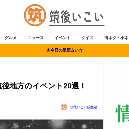
グルメ
ニュース
イベント
クイズ
街ネタ・小ネ
★今日の星座占い☆
後地方のイベント20選！
筑後いこい編集者