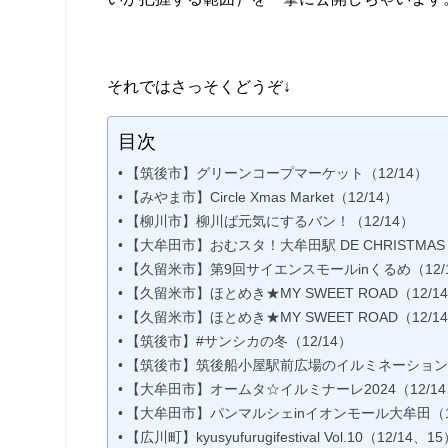
それではさっそくどうぞ↓
目次
【筑後市】グリーンコープマーケット（12/14）
【みやま市】Circle Xmas Market（12/14）
【柳川市】柳川ば元気にするバン！（12/14）
【大牟田市】おむスタ！大牟田駅 DE CHRISTMAS（
【久留米市】第9回サイエンスモールinくるめ（12/
【久留米市】ほとめき★MY SWEET ROAD（12/1
【久留米市】ほとめき★MY SWEET ROAD（12/1
【筑後市】#サンシカの冬（12/14）
【筑後市】筑後船小屋駅前広場のイルミネーション（1
【大牟田市】オームタ☆イルミナーレ2024（12/14
【大牟田市】パンマルシェinイオンモール大牟田（12
【広川町】kyusyufurugifestival Vol.10（12/14、1