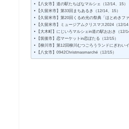
【八女市】道の駅たちばなマルシェ（12/14、15）
【久留米市】第33回まちあるき（12/14、15）
【久留米市】第20回くるめ光の祭典「ほとめきファン
【久留米市】ミュージアムクリスマス2024（12/14
【大木町】にじいろマルシェin道の駅おおき（12/1
【筑後市】恋マーケットin恋ぼたる（12/15）
【柳川市】第12回柳川むつごろうランドにぎわいイベ
【八女市】0942Christmasmarché（12/15）