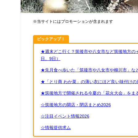
※当サイトにはプロモーションが含まれます
ピックアップ！
★週末どこ行く？筑後市や八女市など筑後地方のイ
日、9日）
★先月食べ歩いた「筑後市や八女市や柳川市」など
★「とり商 わか菜」の薄い衣にほど良い味付けの
★筑後地方で開催される今夏の「花火大会」をまる
☆筑後地方の開店・閉店まとめ2026
☆注目イベント情報2026
☆情報提供求ム