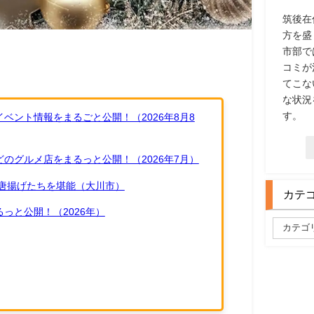
筑後在
方を盛
市部で
コミが
てこな
な状況
す。
ベント情報をまるごと公開！（2026年8月8
のグルメ店をまるっと公開！（2026年7月）
唐揚げたちを堪能（大川市）
カテ
っと公開！（2026年）