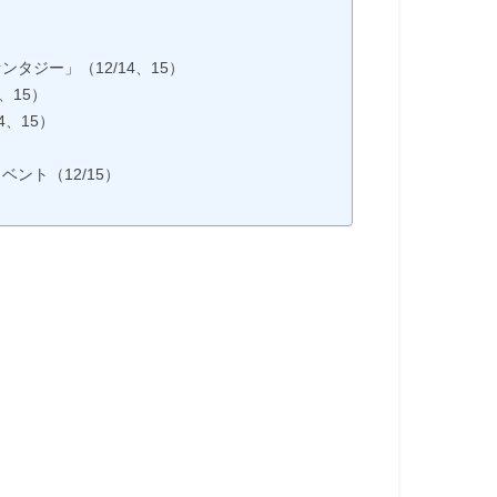
タジー」（12/14、15）
、15）
4、15）
ント（12/15）