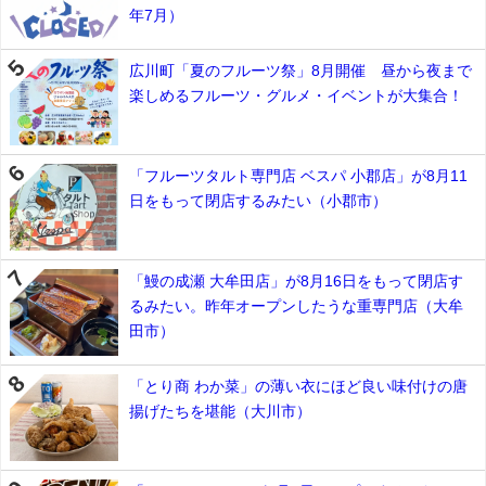
年7月）
広川町「夏のフルーツ祭」8月開催 昼から夜まで
楽しめるフルーツ・グルメ・イベントが大集合！
「フルーツタルト専門店 ベスパ 小郡店」が8月11
日をもって閉店するみたい（小郡市）
「鰻の成瀬 大牟田店」が8月16日をもって閉店す
るみたい。昨年オープンしたうな重専門店（大牟
田市）
「とり商 わか菜」の薄い衣にほど良い味付けの唐
揚げたちを堪能（大川市）