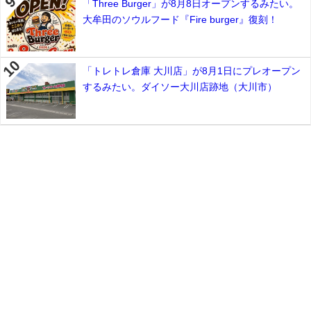
「Three Burger」が8月8日オープンするみたい。
大牟田のソウルフード『Fire burger』復刻！
「トレトレ倉庫 大川店」が8月1日にプレオープン
するみたい。ダイソー大川店跡地（大川市）