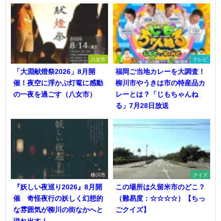
八女市
テレビ
「大淵献燈祭2026」8月開
福岡ご当地カレーを大調査！
催！夜空に浮かぶ灯篭に感動
柳川市やうきは市の特産品カ
の一夜を過ごす（八女市）
レーとは？「じもちゃんね
る」7月28日放送
柳川市
クイズ
『妖しい夜巡り2026』8月開
この場所は久留米市のどこ？
催 奇怪夜行の妖しく幻想的
（難易度：☆☆☆☆）【ちっ
な雰囲気が柳川の街なかへと
ごクイズ】
溢れ出す！