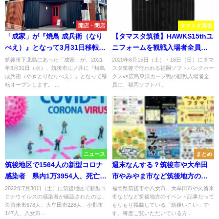
開店・閉店
タマスタ筑後
「成家」が『焼鳥 成兵衛（なり
【タマスタ筑後】HAWKS15thユ
べえ）』となって3月31日移転オ
ニフォームを観戦入場者全員も
ープン【筑後市】
らえる！！ ソフトバンクホー
筑後市下北島にあった「成家」が、2021
2020年8月15日（土）・16日（日）にタマ
年3月31日（水）、筑後市山ノ井に『焼鳥
スタ筑後で行われる福岡ソフトバンクホー
クス15周年記念企画
成兵衛（やきとりなりべえ）』となって移
クスvs広島東洋カープ戦の観戦入場者全
転オープンします。 ...
員に、福岡ソフトバ...
ニュース
まとめ
筑後地区で1564人の新型コロナ
週末なんする？筑後市や大牟田
感染者 県内1万3954人、死亡8
市やみやま市など筑後地方のイ
人【7月30日】
ベントをまるっと公開（2026年6
2022年7月30日（土）に筑後地区で新型コ
福岡県筑後市や八女市、大牟田市や久留米
ロナウイルスの感染者が確認されたのは、
市などなど筑後地方のイベント記事だって
月6日、7日）
久留米市678人、大牟田市228人、小郡市
もりもり掲載している「筑後いこい」で
147人、八女市...
す。毎度ご覧いただいている方...