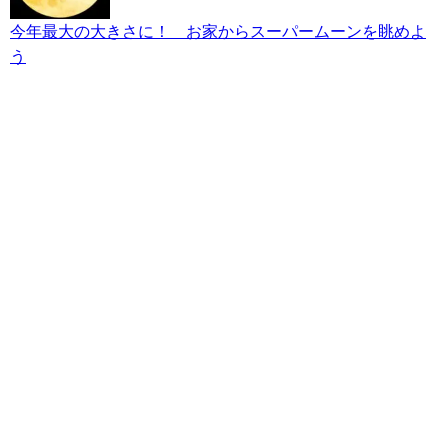
今年最大の大きさに！ お家からスーパームーンを眺めよ
う