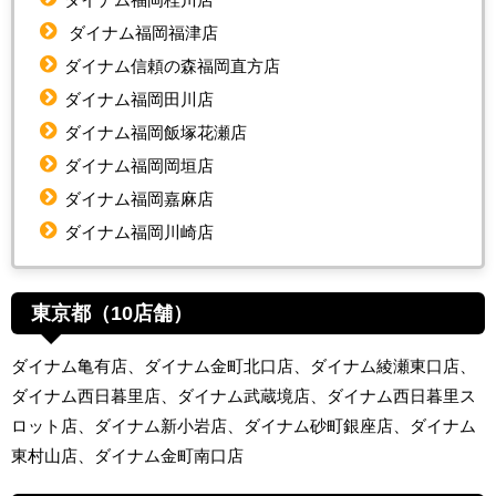
ダイナム福岡福津店
ダイナム信頼の森福岡直方店
ダイナム福岡田川店
ダイナム福岡飯塚花瀬店
ダイナム福岡岡垣店
ダイナム福岡嘉麻店
ダイナム福岡川崎店
東京都（10店舗）
ダイナム亀有店、ダイナム金町北口店、ダイナム綾瀬東口店、
ダイナム西日暮里店、ダイナム武蔵境店、ダイナム西日暮里ス
ロット店、ダイナム新小岩店、ダイナム砂町銀座店、ダイナム
東村山店、ダイナム金町南口店