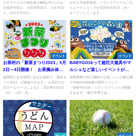
ロナウイルスの感染者が確認されたのは、
みやま市役所前店」っていうアメリカンな
（みやま市）
久留米市50人、大牟田市26人、八女市20
リユースショップが2026年3月5日（木）
人、みやま市16人...
オープンしています。...
イベント
イベント
お茶村の「新茶まつり2023」5月
BABYGO16って超巨大遊具やマ
2日～4日開催！ お茶摘み体験
ルシェなど楽しいイベントが開
やお茶の葉の天ぷら無料提供な
催されるみたい。4月10日
福岡県八女市室岡にあるお茶村で「新茶ま
福岡県柳川市三橋町の立花いこいの森公園
つり2023」が開催されます。 お茶村の公
でYANAGAWA春の野外イベント
ど（八女市）
式ホームページによると、2023年5月2日
『BABYGO16』っていうイベントが開催
（火）～4日（木...
されます。 柳川市商工会...
テレビ
イベント