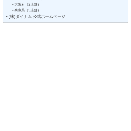
大阪府（2店舗）
兵庫県（5店舗）
(株)ダイナム 公式ホームページ