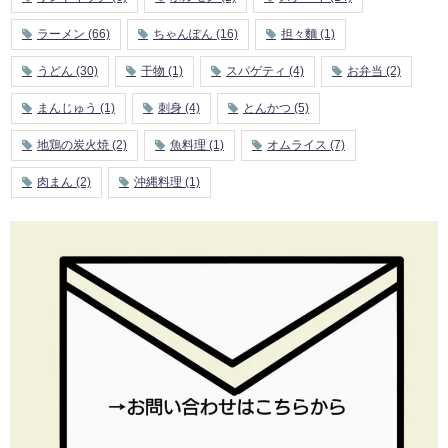
ラーメン
(66)
ちゃんぽん
(16)
担々麵
(1)
うどん
(30)
干物
(1)
スパゲティ
(4)
お弁当
(2)
まんじゅう
(1)
刺身
(4)
とんかつ
(5)
地鶏の炭火焼
(2)
魚料理
(1)
オムライス
(7)
肉まん
(2)
沖縄料理
(1)