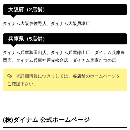
大阪府（2店舗）
ダイナム大阪泉佐野店、ダイナム大阪貝塚店
兵庫県（5店舗）
ダイナム兵庫和田山店、ダイナム兵庫篠山店、ダイナム兵庫豊
岡店、ダイナム兵庫神戸赤松台店、ダイナム兵庫たつの店
※詳細情報につきましては、各店舗のホームページを
ご確認下さい。
(株)ダイナム 公式ホームページ