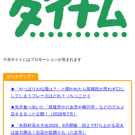
※当サイトにはプロモーションが含まれます
ピックアップ！
★「やっぱりお仏壇は？」と聞かれたら筑後民が思わず口に
してしまうフレーズはどれ？（ちっごクイ
★先月食べ歩いた「筑後市や八女市や柳川市」などのグルメ
店をまるっと公開！（2026年7月）
★「矢部村花火大会2026」8月開催 頭上で打ち上がる花火
は迫力満点！出店や盆踊りも（八女市）