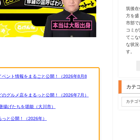
筑後在
方を盛
市部で
コミが
てこな
な状況
す。
ベント情報をまるごと公開！（2026年8月8
カテ
のグルメ店をまるっと公開！（2026年7月）
唐揚げたちを堪能（大川市）
っと公開！（2026年）