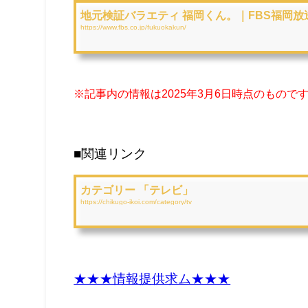
地元検証バラエティ 福岡くん。｜FBS福岡放
https://www.fbs.co.jp/fukuokakun/
※記事内の情報は2025年3月6日時点のもの
■関連リンク
カテゴリー 「テレビ」
https://chikugo-ikoi.com/category/tv
★★★情報提供求ム★★★