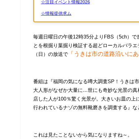
☆注目イベント情報2026
☆情報提供求ム
毎週日曜日の午後12時35分よりFBS（5ch
とを根掘り葉掘り検証する超どローカルバラエテ
「うきは市の道路沿いにあ
（日）の放送で
番組は『福岡の気になる噂大調査SP！うきは
大人形がなぜか大量に…世にも奇妙な光景の真
店した人が100％驚く光景が。大きいお皿の
行われているナゾの無料靴磨きを調査する』な
これは見たことないから気になりますね～。