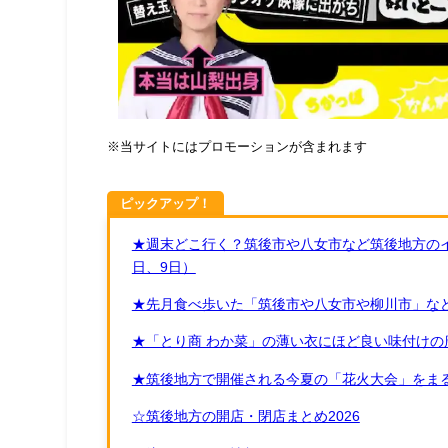
※当サイトにはプロモーションが含まれます
ピックアップ！
★週末どこ行く？筑後市や八女市など筑後地方のイ
日、9日）
★先月食べ歩いた「筑後市や八女市や柳川市」など
★「とり商 わか菜」の薄い衣にほど良い味付けの
★筑後地方で開催される今夏の「花火大会」をまる
☆筑後地方の開店・閉店まとめ2026