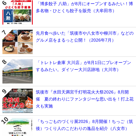
「博多餃子 八助」が8月にオープンするみたい！博
多名物・ひとくち餃子を販売（大牟田市）
先月食べ歩いた「筑後市や八女市や柳川市」などの
グルメ店をまるっと公開！（2026年7月）
「トレトレ倉庫 大川店」が8月1日にプレオープン
するみたい。ダイソー大川店跡地（大川市）
筑後市『水田天満宮千灯明花火大祭2026』8月開
催 夏の終わりにファンタジーな思い出を！打上花
火も実施
「ちっごものづくり展2026」8月開催！ちっご（筑
後）つくり人のこだわりの逸品を紹介（八女市）