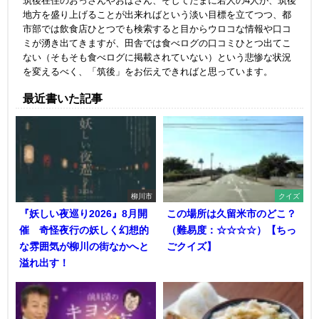
筑後在住のおっさんやおばさん、そしてたまに若人の4人が、筑後
地方を盛り上げることが出来ればという淡い目標を立てつつ、都
市部では飲食店ひとつでも検索すると目からウロコな情報や口コ
ミが湧き出てきますが、田舎では食べログの口コミひとつ出てこ
ない（そもそも食べログに掲載されていない）という悲惨な状況
を変えるべく、「筑後」をお伝えできればと思っています。
最近書いた記事
柳川市
クイズ
『妖しい夜巡り2026』8月開
この場所は久留米市のどこ？
催 奇怪夜行の妖しく幻想的
（難易度：☆☆☆☆）【ちっ
な雰囲気が柳川の街なかへと
ごクイズ】
溢れ出す！