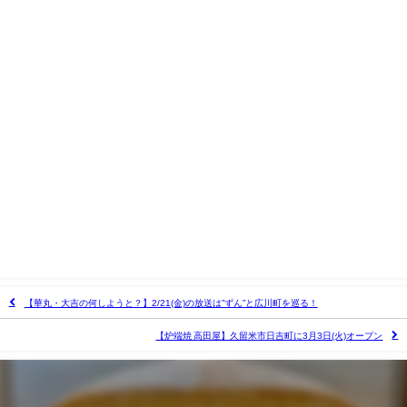
【華丸・大吉の何しようと？】2/21(金)の放送は”ずん”と広川町を巡る！
【炉端焼 高田屋】久留米市日吉町に3月3日(火)オープン