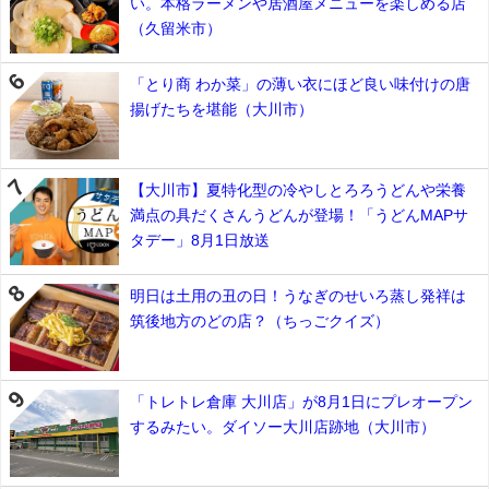
い。本格ラーメンや居酒屋メニューを楽しめる店
（久留米市）
「とり商 わか菜」の薄い衣にほど良い味付けの唐
揚げたちを堪能（大川市）
【大川市】夏特化型の冷やしとろろうどんや栄養
満点の具だくさんうどんが登場！「うどんMAPサ
タデー」8月1日放送
明日は土用の丑の日！うなぎのせいろ蒸し発祥は
筑後地方のどの店？（ちっごクイズ）
「トレトレ倉庫 大川店」が8月1日にプレオープン
するみたい。ダイソー大川店跡地（大川市）