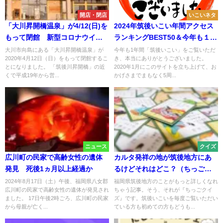
開店・閉店
いこいネタ
「大川昇開橋温泉」が4/12(日)を
2024年筑後いこい年間アクセス
もって閉館 新型コロナウイル
ランキングBEST50＆今年も１年
スの影響
たいへんお世話になりました！
大川市向島にある「大川昇開橋温泉」が
今年も1年間「筑後いこい」をご覧いただ
2020年4月12日（日）をもって閉館するこ
き、本当にありがとうございました。
とになりました。 「筑後川昇開橋」の近
2020年1月にこのサイトを立ち上げて、お
くで平成19年から営...
かげさまでまもなく5周...
ニュース
クイズ
広川町の民家で高齢女性の遺体
カルタ発祥の地が筑後地方にあ
発見 死後1ヵ月以上経過か
るけどそれはどこ？（ちっごク
イズ）
2024年8月17日（土）午後、福岡県八女郡
福岡県筑後地方のことがもっと詳しくなれ
広川町の民家で高齢女性の遺体が発見され
ちゃう記事。そう、それが『ちっごクイ
ました。 17日午後2時ごろ、広川町の民家
ズ』です。筑後いこいを毎度ご覧いただい
から母親が亡く...
ている方も初めての方もどうも...