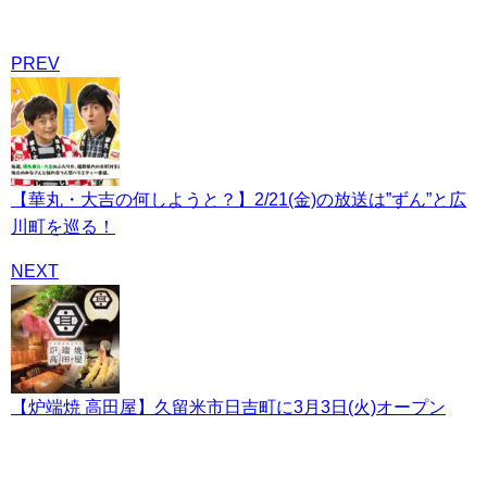
PREV
【華丸・大吉の何しようと？】2/21(金)の放送は”ずん”と広
川町を巡る！
NEXT
【炉端焼 高田屋】久留米市日吉町に3月3日(火)オープン