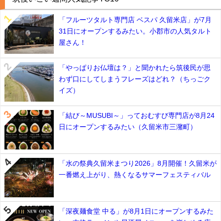
「フルーツタルト専門店 ベスパ 久留米店」が7月
31日にオープンするみたい。小郡市の人気タルト
屋さん！
「やっぱりお仏壇は？」と聞かれたら筑後民が思
わず口にしてしまうフレーズはどれ？（ちっごク
イズ）
「結び～MUSUBI～」っておむすび専門店が8月24
日にオープンするみたい（久留米市三潴町）
「水の祭典久留米まつり2026」8月開催！久留米が
一番燃え上がり、熱くなるサマーフェスティバル
「深夜麺食堂 中る」が8月1日にオープンするみた