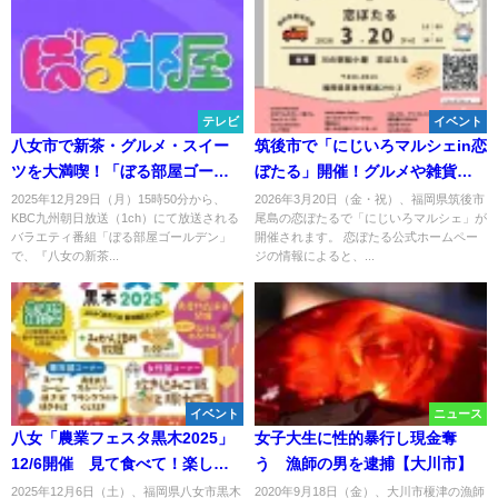
テレビ
イベント
八女市で新茶・グルメ・スイー
筑後市で「にじいろマルシェin恋
ツを大満喫！「ぼる部屋ゴール
ぼたる」開催！グルメや雑貨な
デン」12月29日放送
ど30店舗以上が出店
2025年12月29日（月）15時50分から、
2026年3月20日（金・祝）、福岡県筑後市
KBC九州朝日放送（1ch）にて放送される
尾島の恋ぼたるで「にじいろマルシェ」が
バラエティ番組「ぼる部屋ゴールデン」
開催されます。 恋ぼたる公式ホームペー
で、『八女の新茶...
ジの情報によると、...
イベント
ニュース
八女「農業フェスタ黒木2025」
女子大生に性的暴行し現金奪
12/6開催 見て食べて！楽しさ
う 漁師の男を逮捕【大川市】
いっぱいのイベント
2025年12月6日（土）、福岡県八女市黒木
2020年9月18日（金）、大川市榎津の漁師