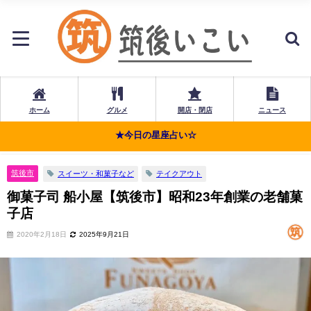
ホーム
グルメ
開店・閉店
ニュース
★今日の星座占い☆
筑後市
スイーツ・和菓子など
テイクアウト
御菓子司 船小屋【筑後市】昭和23年創業の老舗菓
子店
2020年2月18日
2025年9月21日