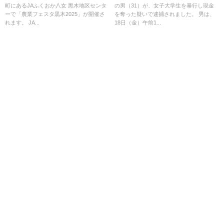
町にあるJAふくおか八女 黒木地区センタ
の男（31）が、女子大学生を暴行し現金
ーで「農業フェスタ黒木2025」が開催さ
を奪った疑いで逮捕されました。 男は、
れます。 JA...
18日（金）午前1...