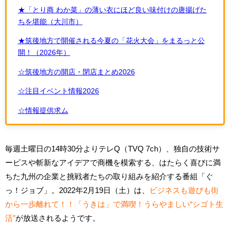
★「とり商 わか菜」の薄い衣にほど良い味付けの唐揚げた
ちを堪能（大川市）
★筑後地方で開催される今夏の「花火大会」をまるっと公
開！（2026年）
☆筑後地方の開店・閉店まとめ2026
☆注目イベント情報2026
☆情報提供求ム
毎週土曜日の14時30分よりテレQ（TVQ 7ch）、独自の技術サ
ービスや斬新なアイデアで商機を模索する、はたらく喜びに満
ちた九州の企業と挑戦者たちの取り組みを紹介する番組「ぐ
っ！ジョブ」。2022年2月19日（土）は、
ビジネスも遊びも街
から一歩離れて！！「うきは」で満喫！うらやましい“シゴト生
活”
が放送されるようです。