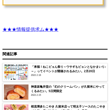
★★★情報提供求ム★★★
関連記事
「来福！ねこピョん祭り～ウサギもピョンとなかまいり♪
～」ってイベントが開催されるみたい。2月20日
2022.2.16
神楽坂亀井堂の「幻のクリームパン」が久留米にやって
くるみたい。5日間限定
2022.2.15
桜流博多たこやき 久留米店って明太子ソースのたこやき