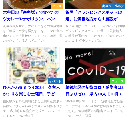
グルメ
街ネタ・小ネタ
大牟田の「産寧坂」で食べたカ
福岡「グランピングスポット13
ツカレーやナポリタン、ハンバ
選」に筑後地方から１施設が選
ーグランチやミルクセーキのご
出されてる！（2026年4月）
筑後市や八女市、大牟田市などの筑後地区
さて今回は、クロスロード福岡の「福岡県
を「幸福に空腹を満たす」をテーマに食べ
グランピングスポット13選」に筑後地方
紹介
歩いている『筑後いこい』です。毎度ご覧
の施設が選ばれていたのでご紹介したいと
いただいている方も初めての...
思います グランピングは...
イベント
ニュース
ひろかわ春まつり2024 久留米
筑後地区の新型コロナ感染者は2
かすりを楽しむ土曜日、子ども
日ぶりゼロ 県内10人【10月31
と一緒に楽しむ日曜日！
日】
福岡県八女郡広川町にある広川町産業展示
2021年10月31日（日）、筑後地区で新型
会館で『ひろかわ春まつり』が開催されま
コロナウイルスの陽性者は確認されません
す。 広川町観光協会の公式ホームページ
でした。筑後地区の感染者ゼロは2日ぶり
によると、2024年4月...
です。 一方、福岡...