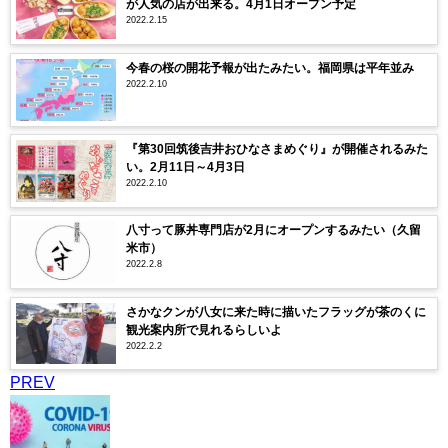
が人気の店が出来る。4月1日オープン予定
2022.2.15
今春の桜の開花予報が出たみたい。福岡県は平年並み
2022.2.10
『第30回筑後吉井おひなさまめぐり』が開催されるみた
い。2月11日～4月3日
2022.2.10
八寸って豚丼専門店が2月にオープンするみたい（久留
米市）
2022.2.8
さかなクンが八女に来た時に描いたフラッグが茶のくに
観光案内所で見れるらしいよ
2022.2.2
PREV