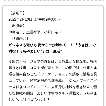
【放送日】
2022年2月19日(土)午後2時30分～
【出演者】
中島浩二、土居祥平、小野口奈々
【番組内容】
ビジネスも遊びも 街から一歩離れて！！ 「うきは」で
満喫！うらやましい“シゴト生活”
今回のぐっ！ジョブの舞台は、自然豊かな観光地、福岡
県うきは市。コロナ禍が続く中、この街では、仕事と余
暇を組み合わせた「ワーケーション」の誘致に活路を見
出していた！経営危機の老舗酒蔵が、なんとワークスペ
ース付きコンドミニアムに大変身し地域を巻き込んで新
たな挑戦を開始！楽しい体験やグルメ満載の、うらやま
しい“シゴト生活”とは！？