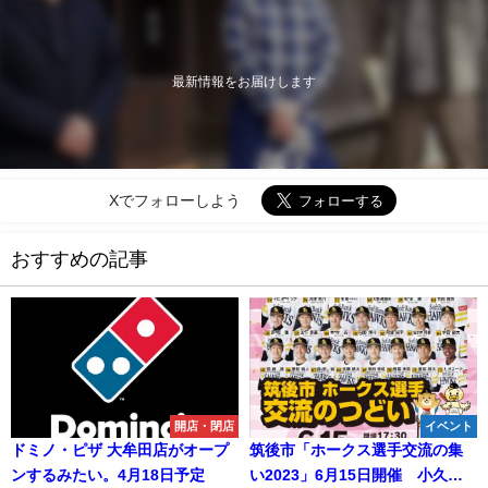
最新情報をお届けします
Xでフォローしよう
おすすめの記事
開店・閉店
イベント
ドミノ・ピザ 大牟田店がオープ
筑後市「ホークス選手交流の集
ンするみたい。4月18日予定
い2023」6月15日開催 小久保2