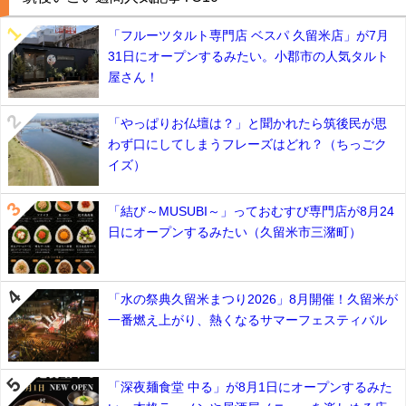
「フルーツタルト専門店 ベスパ 久留米店」が7月
31日にオープンするみたい。小郡市の人気タルト
屋さん！
「やっぱりお仏壇は？」と聞かれたら筑後民が思
わず口にしてしまうフレーズはどれ？（ちっごク
イズ）
「結び～MUSUBI～」っておむすび専門店が8月24
日にオープンするみたい（久留米市三潴町）
「水の祭典久留米まつり2026」8月開催！久留米が
一番燃え上がり、熱くなるサマーフェスティバル
「深夜麺食堂 中る」が8月1日にオープンするみた