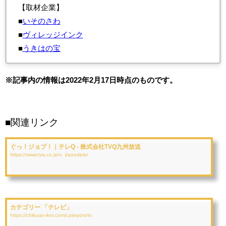
【取材企業】
■
いそのさわ
■
ヴィレッジインク
■
うきはの宝
※記事内の情報は2022年2月17日時点のものです。
■関連リンク
ぐっ！ジョブ！｜テレQ - 株式会社TVQ九州放送
https://www.tvq.co.jp/o_j/goodjob/
カテゴリー 「テレビ」
https://chikugo-ikoi.com/category/tv