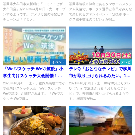
軍監督や未来のスターたちに会
福岡県大牟田市東新町に「ドミノ・ピザ
福岡県筑後市津島にあるタマホームスタジ
大牟田店」が2023年4月18日（火）オープ
アム筑後で、ホークス選手と市民がみんな
える！
ンするようです。 アメリカ発の宅配ピザ
で楽しめるファンイベント「筑後市 ホー
チェーン店「ドミノ...
クス選手交流のつどい」が開...
イベント
テレビ
「We♡スケッチ We♡筑後」小
テレQ「おとななテレビ」で柳川
学生向けスケッチ大会開催！優
市が取り上げられるみたい。10
秀作品はJR羽犬塚駅裏の巨大壁
月30日放送
2025年10月4日（土）、福岡県筑後市で小
2021年10月30日（土）18時30分よりテレ
学生向けスケッチ大会「We♡スケッチ
Q（7ch）で放送される「おとななテレ
画に
We♡筑後」が開催されます。 「We♡ス
ビ」で、柳川市が取り上げられるようで
ケッチ We♡筑...
す。 柳川市が放...