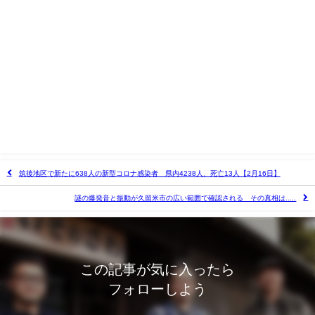
筑後地区で新たに638人の新型コロナ感染者 県内4238人、死亡13人【2月16日】
謎の爆発音と振動が久留米市の広い範囲で確認される その真相は.....
この記事が気に入ったら
フォローしよう