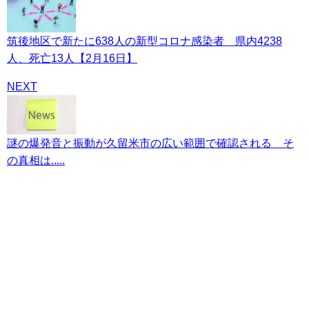
筑後地区で新たに638人の新型コロナ感染者 県内4238
人、死亡13人【2月16日】
NEXT
謎の爆発音と振動が久留米市の広い範囲で確認される そ
の真相は.....