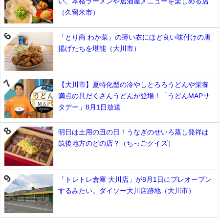
い。本格ラーメンや居酒屋メニューを楽しめる店
（久留米市）
「とり商 わか菜」の薄い衣にほど良い味付けの唐
揚げたちを堪能（大川市）
【大川市】夏特化型の冷やしとろろうどんや栄養
満点の具だくさんうどんが登場！「うどんMAPサ
タデー」8月1日放送
明日は土用の丑の日！うなぎのせいろ蒸し発祥は
筑後地方のどの店？（ちっごクイズ）
「トレトレ倉庫 大川店」が8月1日にプレオープン
するみたい。ダイソー大川店跡地（大川市）