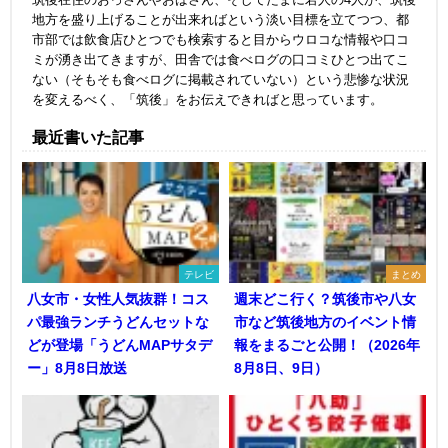
地方を盛り上げることが出来ればという淡い目標を立てつつ、都
市部では飲食店ひとつでも検索すると目からウロコな情報や口コ
ミが湧き出てきますが、田舎では食べログの口コミひとつ出てこ
ない（そもそも食べログに掲載されていない）という悲惨な状況
を変えるべく、「筑後」をお伝えできればと思っています。
最近書いた記事
テレビ
まとめ
八女市・女性人気抜群！コス
週末どこ行く？筑後市や八女
パ最強ランチうどんセットな
市など筑後地方のイベント情
どが登場「うどんMAPサタデ
報をまるごと公開！（2026年
ー」8月8日放送
8月8日、9日）