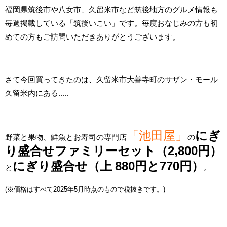
福岡県筑後市や八女市、久留米市など筑後地方のグルメ情報も
毎週掲載している「筑後いこい」です。毎度おなじみの方も初
めての方もご訪問いただきありがとうございます。
さて今回買ってきたのは、久留米市大善寺町のサザン・モール
久留米内にある.....
「池田屋」
にぎ
野菜と果物、鮮魚とお寿司の専門店
の
り盛合せファミリーセット（2,800円）
にぎり盛合せ（上 880円と770円）
と
。
(※価格はすべて2025年5
月時点のもので税抜きです。)