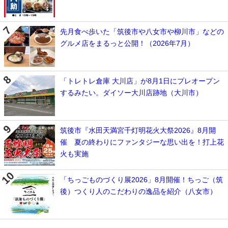
先月食べ歩いた「筑後市や八女市や柳川市」などの
グルメ店をまるっと公開！（2026年7月）
「トレトレ倉庫 大川店」が8月1日にプレオープン
するみたい。ダイソー大川店跡地（大川市）
筑後市『水田天満宮千灯明花火大祭2026』8月開
催 夏の終わりにファンタジーな思い出を！打上花
火も実施
「ちっごものづくり展2026」8月開催！ちっご（筑
後）つくり人のこだわりの逸品を紹介（八女市）