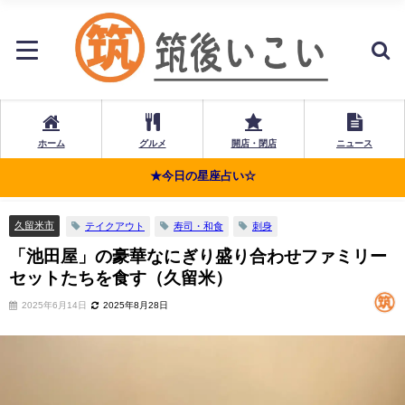
ホーム
グルメ
開店・閉店
ニュース
★今日の星座占い☆
久留米市
テイクアウト
寿司・和食
刺身
「池田屋」の豪華なにぎり盛り合わせファミリー
セットたちを食す（久留米）
2025年6月14日
2025年8月28日