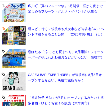
広川町「夏のフルーツ祭」8月開催 昼から夜まで
楽しめるフルーツ・グルメ・イベントが大集合！
週末どこ行く？筑後市や八女市など筑後地方のイベ
ント情報をまるごと公開！（2026年8月8日、9日）
恋ぼたる「涼 こども夏まつり」8月開催！ウォータ
ーパークやふわふわ遊具などがいっぱい（筑後市）
CAFE＆BAR『KEE THREE』が筑後市に8月8日オ
ープンするみたい。筑後市役所ちかく
「博多餃子 八助」が8月にオープンするみたい！博
多名物・ひとくち餃子を販売（大牟田市）