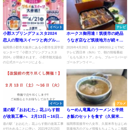
イベント
テレビ
小郡スプリングフェスタ2024
ホークス御用達！筑後市の絶品
恋人の聖地スイーツと肉グルメ
うなぎ店など筑後地方が続々登
の食の祭典！
場「ももち浜ストアブルーリバ
福岡県小郡市大板井にある小郡市生涯学習
2026年4月28日（火）19時00分よりTNC
センターで『小郡スプリングフェスタ
テレビ西日本（8ch）で、朝の情報番組
ーSP」4月28日放送
2024』が開催されます。 小郡市観光協会
「ももち浜ストア」から、ブルーリバーが
の公式ホームページによる...
ゴールデンウイー...
イベント
グルメ
道の駅「おおむた」花ぷらす館
らーめん竜鳳のラーメンと半焼
が改装工事へ 2月13日～16日ま
き飯のセットを食す（久留米
で売り尽くしセール開催！
市）
道の駅「おおむた」花ぷらす館の改装工事
福岡県筑後市や八女市、久留米市をはじめ
が行われることに伴い、2021年2月13日
筑後地方のグルメ情報もちょこちょこ掲載