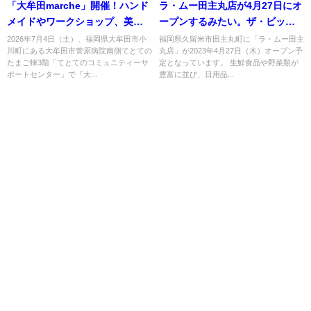
「大牟田marche」開催！ハンド
ラ・ムー田主丸店が4月27日にオ
メイドやワークショップ、美味
ープンするみたい。ザ・ビッグ
しいグルメなどが出店（大牟田
田主丸店の近く
2026年7月4日（土）、福岡県大牟田市小
福岡県久留米市田主丸町に「ラ・ムー田主
川町にある大牟田市菅原病院南側てとての
丸店」が2023年4月27日（木）オープン予
市）
たまご棟3階「てとてのコミュニティーサ
定となっています。 生鮮食品や野菜類が
ポートセンター」で『大...
豊富に並び、日用品...