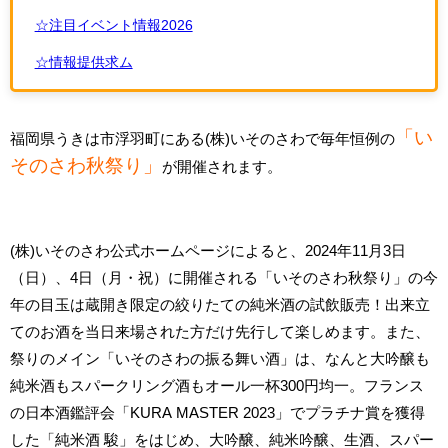
☆注目イベント情報2026
☆情報提供求ム
「い
福岡県うきは市浮羽町にある(株)いそのさわで毎年恒例の
そのさわ秋祭り」
が開催されます。
(株)いそのさわ公式ホームページによると、2024年11月3日
（日）、4日（月・祝）に開催される「いそのさわ秋祭り」の今
年の目玉は蔵開き限定の絞りたての純米酒の試飲販売！出来立
てのお酒を当日来場された方だけ先行して楽しめます。また、
祭りのメイン「いそのさわの振る舞い酒」は、なんと大吟醸も
純米酒もスパークリング酒もオール一杯300円均一。フランス
の日本酒鑑評会「KURA MASTER 2023」でプラチナ賞を獲得
した「純米酒 駿」をはじめ、大吟醸、純米吟醸、生酒、スパー