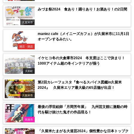
みづま祭2024 食あり！踊りあり！お酒あり！の2日間
久留米市
maniez cafe（メイニーズカフェ）が久留米市に11月1日
オープンするみたい。
開店・閉店
イケヒコ冬の大倉庫市2024 冬支度はここで決まり！
1000アイテム超の冬インテリアが揃う
大木町
第2回カレーフェスタ『食べるスパイス図鑑in久留米
2024』 久留米エリア最大級の65店舗が出店！
久留米市
最後の浮世絵師「月岡芳年展」 九州芸文館に激動の時
代を駆け抜けた鬼才の作品現る！
筑後市
「久留米たまがる大道芸2024」個性豊かな日本トップク