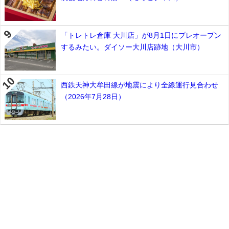
「トレトレ倉庫 大川店」が8月1日にプレオープン
するみたい。ダイソー大川店跡地（大川市）
西鉄天神大牟田線が地震により全線運行見合わせ
（2026年7月28日）