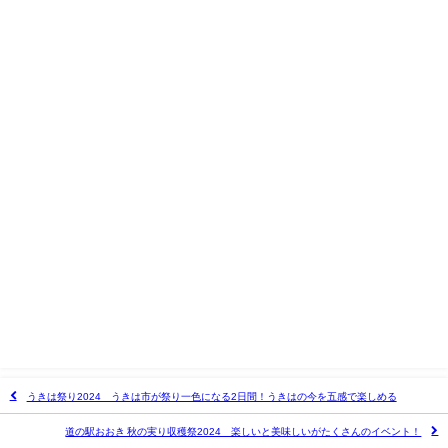
うきは祭り2024 うきは市が祭り一色になる2日間！うきはの今を五感で楽しめる
道の駅おおき 秋の実り収穫祭2024 楽しいと美味しいがたくさんのイベント！