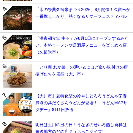
「水の祭典久留米まつり2026」8月開催！久留米が
一番燃え上がり、熱くなるサマーフェスティバル
「深夜麺食堂 中る」が8月1日にオープンするみた
い。本格ラーメンや居酒屋メニューを楽しめる店
（久留米市）
「とり商 わか菜」の薄い衣にほど良い味付けの唐
揚げたちを堪能（大川市）
【大川市】夏特化型の冷やしとろろうどんや栄養
満点の具だくさんうどんが登場！「うどんMAPサ
タデー」8月1日放送
明日は土用の丑の日！うなぎのせいろ蒸し発祥は
筑後地方のどの店？（ちっごクイズ）