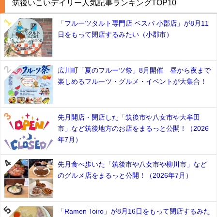
筑後いこいデイリー人気記事ランキングTOP10
「フルーツタルト専門店 ベスパ 小郡店」が8月11
日をもって閉店するみたい（小郡市）
広川町「夏のフルーツ祭」8月開催 昼から夜まで
楽しめるフルーツ・グルメ・イベントが大集合！
先月開店・閉店した「筑後市や八女市や大牟田
市」など筑後地方のお店をまるっと公開！（2026
年7月）
先月食べ歩いた「筑後市や八女市や柳川市」など
のグルメ店をまるっと公開！（2026年7月）
「Ramen Toiro」が8月16日をもって閉店するみた