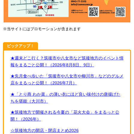
※当サイトにはプロモーションが含まれます
ピックアップ！
★週末どこ行く？筑後市や八女市など筑後地方のイベント情
報をまるごと公開！（2026年8月8日、9日）
★先月食べ歩いた「筑後市や八女市や柳川市」などのグルメ
店をまるっと公開！（2026年7月）
★「とり商 わか菜」の薄い衣にほど良い味付けの唐揚げた
ちを堪能（大川市）
★筑後地方で開催される今夏の「花火大会」をまるっと公
開！（2026年）
☆筑後地方の開店・閉店まとめ2026