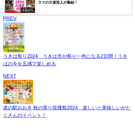
ラスの大道芸人が集結！
久留米市
PREV
うきは祭り2024 うきは市が祭り一色になる2日間！うき
はの今を五感で楽しめる
NEXT
道の駅おおき 秋の実り収穫祭2024 楽しいと美味しいがた
くさんのイベント！