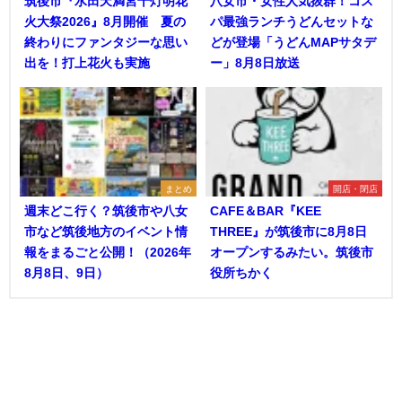
筑後市『水田天満宮千灯明花
八女市・女性人気抜群！コス
火大祭2026』8月開催 夏の
パ最強ランチうどんセットな
終わりにファンタジーな思い
どが登場「うどんMAPサタデ
出を！打上花火も実施
ー」8月8日放送
まとめ
開店・閉店
週末どこ行く？筑後市や八女
CAFE＆BAR『KEE
市など筑後地方のイベント情
THREE』が筑後市に8月8日
報をまるごと公開！（2026年
オープンするみたい。筑後市
8月8日、9日）
役所ちかく