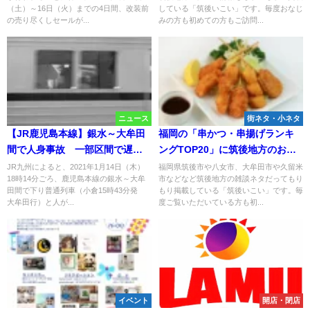
（土）～16日（火）までの4日間、改装前
している「筑後いこい」です。毎度おなじ
の売り尽くしセールが...
みの方も初めての方もご訪問...
ニュース
街ネタ・小ネタ
【JR鹿児島本線】銀水～大牟田
福岡の「串かつ・串揚げランキ
間で人身事故 一部区間で遅延
ングTOP20」に筑後地方のお店
や運転見合わせ
がランクインしてる！（2025年
JR九州によると、2021年1月14日（木）
福岡県筑後市や八女市、大牟田市や久留米
18時14分ごろ、鹿児島本線の銀水～大牟
市などなど筑後地方の雑談ネタだってもり
11月）
田間で下り普通列車（小倉15時43分発
もり掲載している「筑後いこい」です。毎
大牟田行）と人が...
度ご覧いただいている方も初...
イベント
開店・閉店