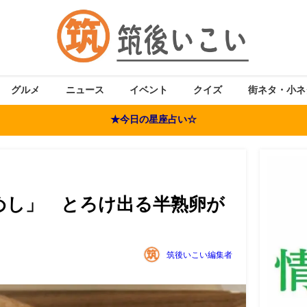
グルメ
ニュース
イベント
クイズ
街ネタ・小ネ
★今日の星座占い☆
「玉めし」 とろけ出る半熟卵が
）
筑後いこい編集者