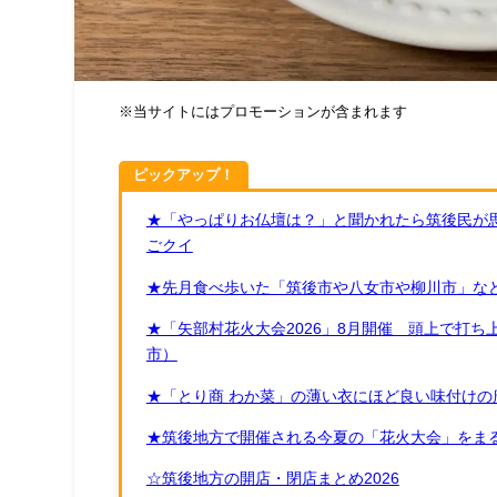
※当サイトにはプロモーションが含まれます
ピックアップ！
★「やっぱりお仏壇は？」と聞かれたら筑後民が
ごクイ
★先月食べ歩いた「筑後市や八女市や柳川市」など
★「矢部村花火大会2026」8月開催 頭上で打
市）
★「とり商 わか菜」の薄い衣にほど良い味付けの
★筑後地方で開催される今夏の「花火大会」をまる
☆筑後地方の開店・閉店まとめ2026