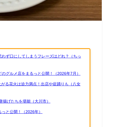
思わず口にしてしまうフレーズはどれ？（ちっ
のグルメ店をまるっと公開！（2026年7月）
ち上がる花火は迫力満点！出店や盆踊りも（八女
唐揚げたちを堪能（大川市）
っと公開！（2026年）