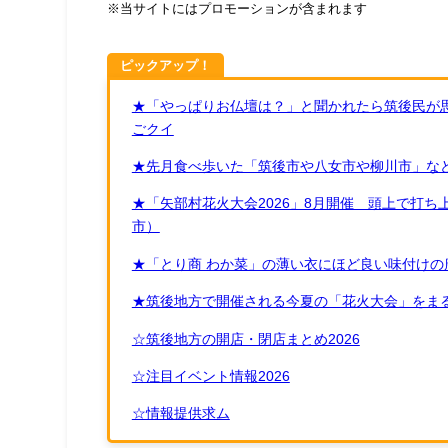
※当サイトにはプロモーションが含まれます
ピックアップ！
★「やっぱりお仏壇は？」と聞かれたら筑後民が
ごクイ
★先月食べ歩いた「筑後市や八女市や柳川市」など
★「矢部村花火大会2026」8月開催 頭上で打
市）
★「とり商 わか菜」の薄い衣にほど良い味付けの
★筑後地方で開催される今夏の「花火大会」をまる
☆筑後地方の開店・閉店まとめ2026
☆注目イベント情報2026
☆情報提供求ム