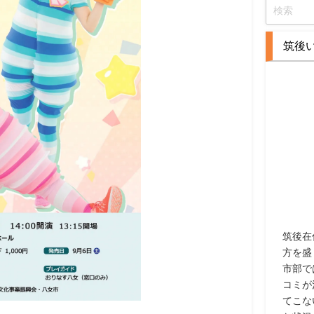
筑後
筑後在
方を盛
市部で
コミが
てこな