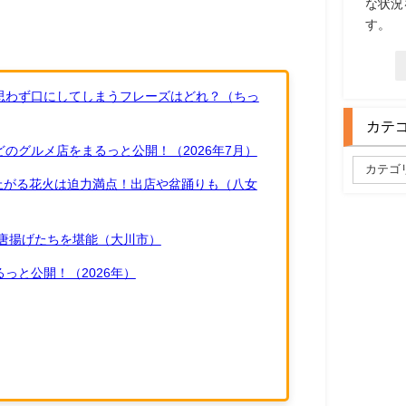
な状況
す。
思わず口にしてしまうフレーズはどれ？（ちっ
カテ
のグルメ店をまるっと公開！（2026年7月）
ち上がる花火は迫力満点！出店や盆踊りも（八女
唐揚げたちを堪能（大川市）
っと公開！（2026年）