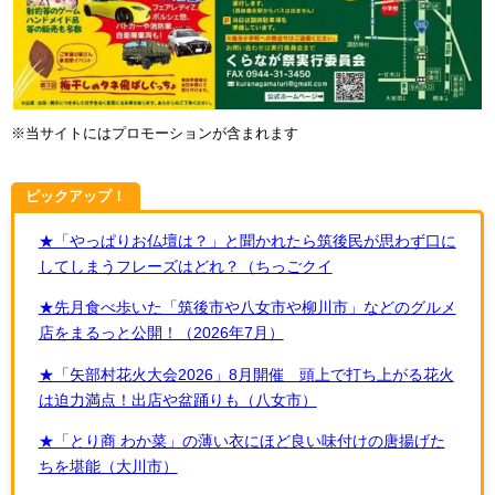
※当サイトにはプロモーションが含まれます
ピックアップ！
★「やっぱりお仏壇は？」と聞かれたら筑後民が思わず口に
してしまうフレーズはどれ？（ちっごクイ
★先月食べ歩いた「筑後市や八女市や柳川市」などのグルメ
店をまるっと公開！（2026年7月）
★「矢部村花火大会2026」8月開催 頭上で打ち上がる花火
は迫力満点！出店や盆踊りも（八女市）
★「とり商 わか菜」の薄い衣にほど良い味付けの唐揚げた
ちを堪能（大川市）