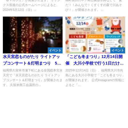
トがいっぱい（みやま市）
クス筑後の公式ホームページによると、
だ！！みんなで！くすくすの森で川あそ
2024年5月12日（日）...
び！」が開催されます。 ...
イベント
イベント
水天宮恋ものがたり ライトアッ
「こども冬まつり」12月14日開
プコンサート＆灯明まつり 5千
催 大川小学校で行う1日だけの
個の灯明が境内と筑後川を彩
特別なお祭り！
福岡県久留米市瀬下町にある全国総本宮水
2025年12月14日（日）、福岡県大川市向
天宮で『水天宮恋ものがたり ライトアッ
島にある大川小学校で「こども冬まつり」
る！
プコンサート＆灯明まつり』が開催されま
が開催されます。 公式Instagramの情報に
す。 久留米商工会議所の...
よると「...