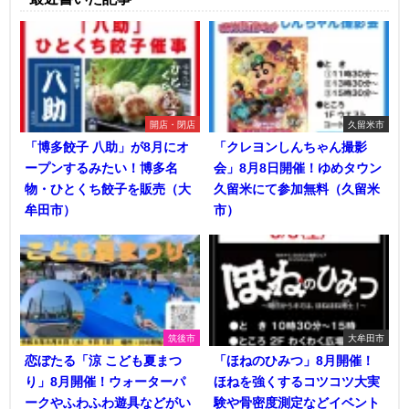
開店・閉店
久留米市
「博多餃子 八助」が8月にオ
「クレヨンしんちゃん撮影
ープンするみたい！博多名
会」8月8日開催！ゆめタウン
物・ひとくち餃子を販売（大
久留米にて参加無料（久留米
牟田市）
市）
筑後市
大牟田市
恋ぼたる「涼 こども夏まつ
「ほねのひみつ」8月開催！
り」8月開催！ウォーターパ
ほねを強くするコツコツ大実
ークやふわふわ遊具などがい
験や骨密度測定などイベント