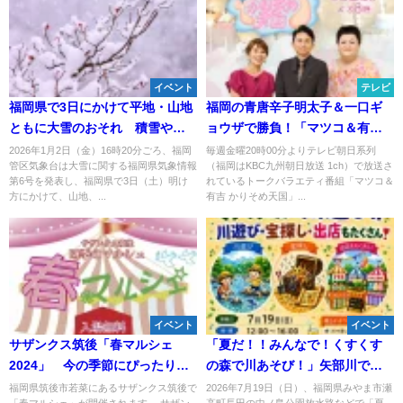
イベント
テレビ
福岡県で3日にかけて平地・山地
福岡の青唐辛子明太子＆一口ギ
ともに大雪のおそれ 積雪や路
ョウザで勝負！「マツコ＆有吉
面凍結に注意を！
かりそめ天国」2月13日放送
2026年1月2日（金）16時20分ごろ、福岡
毎週金曜20時00分よりテレビ朝日系列
管区気象台は大雪に関する福岡県気象情報
（福岡はKBC九州朝日放送 1ch）で放送さ
第6号を発表し、福岡県で3日（土）明け
れているトークバラエティ番組「マツコ＆
方にかけて、山地、...
有吉 かりそめ天国」...
イベント
イベント
サザンクス筑後「春マルシェ
「夏だ！！みんなで！くすくす
2024」 今の季節にぴったりな
の森で川あそび！」矢部川で川
小物たちが大集合！
遊びや宝探しなど楽しいイベン
福岡県筑後市若菜にあるサザンクス筑後で
2026年7月19日（日）、福岡県みやま市瀬
「春マルシェ」が開催されます。 サザン
高町長田の中ノ島公園放水路などで「夏