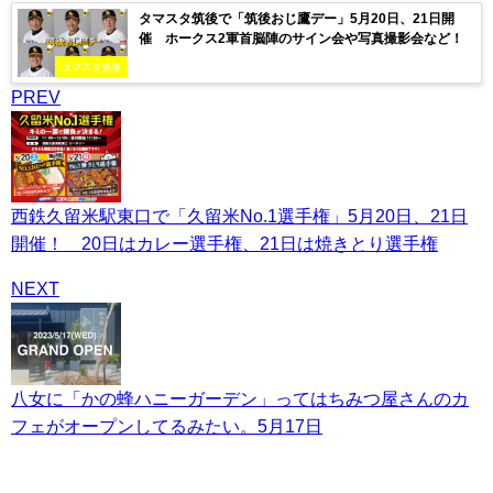
タマスタ筑後で「筑後おじ鷹デー」5月20日、21日開
催 ホークス2軍首脳陣のサイン会や写真撮影会など！
タマスタ筑後
PREV
西鉄久留米駅東口で「久留米No.1選手権」5月20日、21日
開催！ 20日はカレー選手権、21日は焼きとり選手権
NEXT
八女に「かの蜂ハニーガーデン」ってはちみつ屋さんのカ
フェがオープンしてるみたい。5月17日