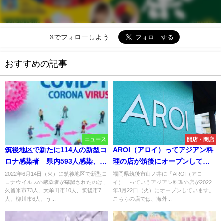
Xでフォローしよう
おすすめの記事
ニュース
開店・閉店
筑後地区で新たに114人の新型コ
AROI（アロイ）ってアジアン料
ロナ感染者 県内593人感染、1
理の店が筑後にオープンしてる
人死亡【6月14日】
みたい。3月22日
2022年6月14日（火）に筑後地区で新型コ
福岡県筑後市山ノ井に「AROI（アロ
ロナウイルスの感染者が確認されたのは、
イ）」っていうアジアン料理の店が2022
久留米市73人、大牟田市10人、筑後市7
年3月22日（火）にオープンしています。
人、柳川市6人、う...
こちらの店では、海外...