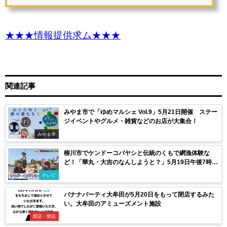
★★★情報提供求ム★★★
関連記事
みやま市で「ゆめマルシェ Vol.9」5月21日開催 ステー
ジイベントやグルメ・雑貨などのお店が大集合！
みやま市
柳川市でケンドーコバヤシと伝統のくもで網漁体験な
ど！「華丸・大吉のなんしようと？」5月19日午後7時か
ら放送
テレビ
バナナパーティ大牟田が5月20日をもって閉店するみた
い。大牟田のアミューズメント施設
開店・閉店