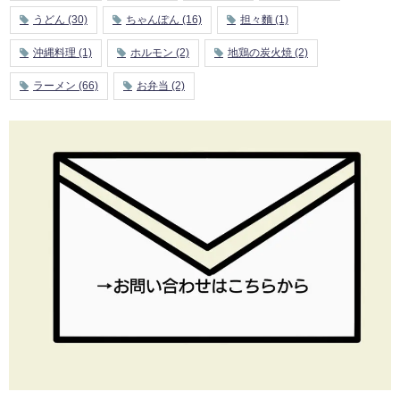
うどん
(30)
ちゃんぽん
(16)
担々麵
(1)
沖縄料理
(1)
ホルモン
(2)
地鶏の炭火焼
(2)
ラーメン
(66)
お弁当
(2)