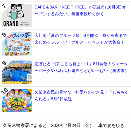
CAFE＆BAR『KEE THREE』が筑後市に8月8日オ
ープンするみたい。筑後市役所ちかく
広川町「夏のフルーツ祭」8月開催 昼から夜まで
楽しめるフルーツ・グルメ・イベントが大集合！
恋ぼたる「涼 こども夏まつり」8月開催！ウォータ
ーパークやふわふわ遊具などがいっぱい（筑後市）
久留米市民の異常な一味愛をのぞき見！「じもちゃ
んねる」8月9日放送
久留米警察署によると、2020年7月24日（金）、車で妻をひき