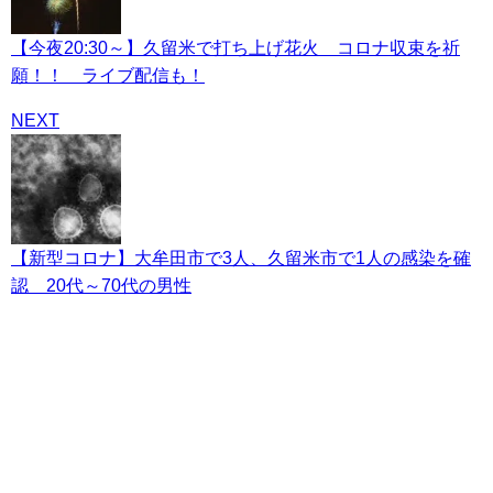
【今夜20:30～】久留米で打ち上げ花火 コロナ収束を祈
願！！ ライブ配信も！
NEXT
【新型コロナ】大牟田市で3人、久留米市で1人の感染を確
認 20代～70代の男性