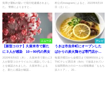
気帯び運転の疑いで現行犯逮捕されまし
村公式Instagramによると、2023年8月19
た。 警察によりますと...
日（土）に...
ニュース
テレビ
【新型コロナ】久留米市で新た
うきは市吉井町にオープンした
に３人が感染 10～90代の男女
ばかりの炭火鶏そば専門店から
お届け！「ももち浜ストア」3月
2020年8月6日（木）、久留米市で新たに3
毎週月曜日から金曜日まで朝9時50分より
人が新型コロナウイルスに感染しているこ
TNCテレビ西日本（8ch）で放送されてい
11日放送
とを確認されました。 久留米市による
る福岡県向けのローカル情報番組「ももち
と、新たに感染が確認...
浜ストア」。 20...