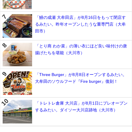
「鰻の成瀬 大牟田店」が8月16日をもって閉店す
るみたい。昨年オープンしたうな重専門店（大牟
田市）
「とり商 わか菜」の薄い衣にほど良い味付けの唐
揚げたちを堪能（大川市）
「Three Burger」が8月8日オープンするみたい。
大牟田のソウルフード『Fire burger』復刻！
「トレトレ倉庫 大川店」が8月1日にプレオープン
するみたい。ダイソー大川店跡地（大川市）