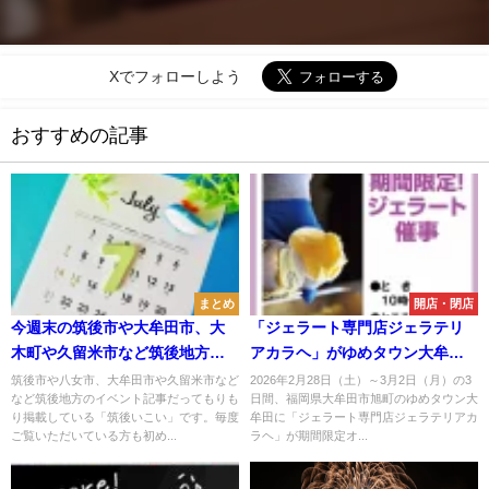
Xでフォローしよう
おすすめの記事
まとめ
開店・閉店
今週末の筑後市や大牟田市、大
「ジェラート専門店ジェラテリ
木町や久留米市など筑後地方の
アカラヘ」がゆめタウン大牟田
イベント情報をまとめて公開！
に期間限定オープン！
筑後市や八女市、大牟田市や久留米市など
2026年2月28日（土）～3月2日（月）の3
など筑後地方のイベント記事だってもりも
日間、福岡県大牟田市旭町のゆめタウン大
（7月6日、7日）
り掲載している「筑後いこい」です。毎度
牟田に「ジェラート専門店ジェラテリアカ
ご覧いただいている方も初め...
ラヘ」が期間限定オ...