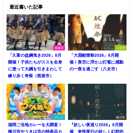
最近書いた記事
筑後市
八女市
「久富の盆綱曳き2026」8月
「大淵献燈祭2026」8月開
開催！子供たちがススを全身
催！夜空に浮かぶ灯篭に感動
に塗って大綱を引きまわして
の一夜を過ごす（八女市）
練り歩く奇祭（筑後市）
テレビ
柳川市
福岡ご当地カレーを大調査！
『妖しい夜巡り2026』8月開
柳川市やうきは市の特産品カ
催 奇怪夜行の妖しく幻想的