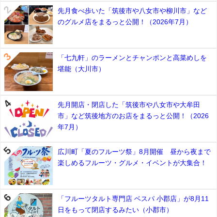
先月食べ歩いた「筑後市や八女市や柳川市」など
のグルメ店をまるっと公開！（2026年7月）
「七九軒」のラーメンとチャンポンと高菜めしを
堪能（大川市）
先月開店・閉店した「筑後市や八女市や大牟田
市」など筑後地方のお店をまるっと公開！（2026
年7月）
広川町「夏のフルーツ祭」8月開催 昼から夜まで
楽しめるフルーツ・グルメ・イベントが大集合！
「フルーツタルト専門店 ベスパ 小郡店」が8月11
日をもって閉店するみたい（小郡市）