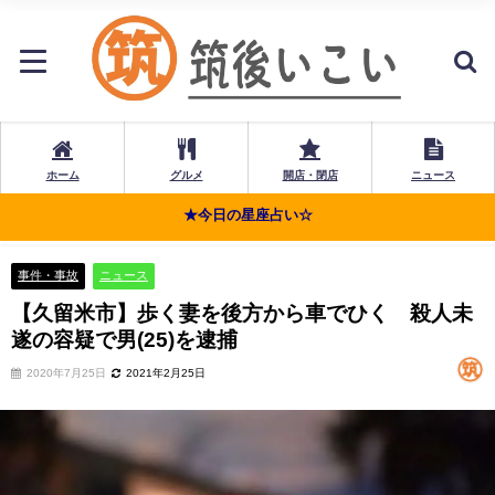
ホーム
グルメ
開店・閉店
ニュース
★今日の星座占い☆
事件・事故
ニュース
【久留米市】歩く妻を後方から車でひく 殺人未
遂の容疑で男(25)を逮捕
2020年7月25日
2021年2月25日