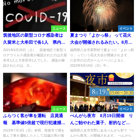
ニュース
イベント
筑後地区の新型コロナ感染者は
夏まつり「よかっ祭」 って花火
久留米と大牟田で各1人 県内40
大会が開催されるみたい。8月14
人感染【6月26日】
日（八女市）
2021年6月26日（土）、筑後地区で新型コ
福岡県八女市星野村で夏まつり「よかっ祭
ロナウイルス感染者が確認されたのは久留
り」っていう花火大会が開催されます。
米市1人と大牟田市1人でした。 感染が確
八女市の公式ホームページによると、
認されたのは、久...
2022年8月14日（日）午...
ニュース
イベント
ふらつく客が車を運転 店員通
べんがら夜市 8月19日開催 り
報 基準値5倍超で現行犯逮捕
んご飴やわた菓子、射的など夏
（筑後市）
らしい屋台も多数出店！
2022年7月3日（日）未明、筑後市で酒を
福岡県八女市宮野にあるべんがら村で『べ
飲んで車を運転したとして32歳の男が酒
んがら夜市』が開催されます。 べんがら