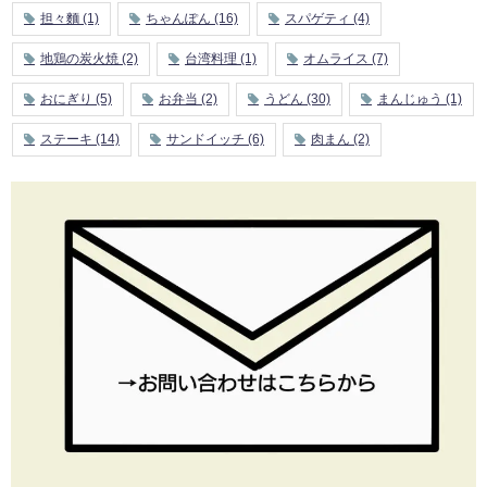
担々麵
(1)
ちゃんぽん
(16)
スパゲティ
(4)
地鶏の炭火焼
(2)
台湾料理
(1)
オムライス
(7)
おにぎり
(5)
お弁当
(2)
うどん
(30)
まんじゅう
(1)
ステーキ
(14)
サンドイッチ
(6)
肉まん
(2)