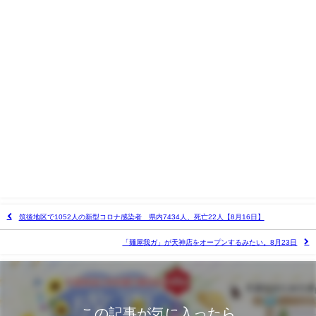
筑後地区で1052人の新型コロナ感染者 県内7434人、死亡22人【8月16日】
「麺屋我ガ」が天神店をオープンするみたい。8月23日
この記事が気に入ったら