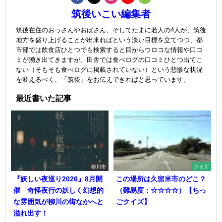
筑後いこい編集者
筑後在住のおっさんやおばさん、そしてたまに若人の4人が、筑後
地方を盛り上げることが出来ればという淡い目標を立てつつ、都
市部では飲食店ひとつでも検索すると目からウロコな情報や口コ
ミが湧き出てきますが、田舎では食べログの口コミひとつ出てこ
ない（そもそも食べログに掲載されていない）という悲惨な状況
を変えるべく、「筑後」をお伝えできればと思っています。
最近書いた記事
柳川市
クイズ
『妖しい夜巡り2026』8月開
この場所は久留米市のどこ？
催 奇怪夜行の妖しく幻想的
（難易度：☆☆☆☆）【ちっ
な雰囲気が柳川の街なかへと
ごクイズ】
溢れ出す！