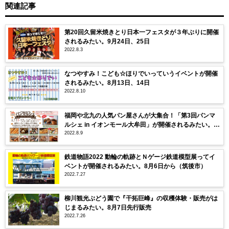
関連記事
第20回久留米焼きとり日本一フェスタが３年ぶりに開催
されるみたい。9月24日、25日
2022.8.3
なつやすみ！こども☆ほりでいっていうイベントが開催
されるみたい。8月13日、14日
2022.8.10
福岡や北九の人気パン屋さんが大集合！「第3回パンマ
ルシェ in イオンモール大牟田」が開催されるみたい。8
2022.8.9
月11日、12日
鉄道物語2022 動輪の軌跡とＮゲージ鉄道模型展ってイ
ベントが開催されるみたい。8月6日から（筑後市）
2022.7.27
柳川観光ぶどう園で『干拓巨峰』の収穫体験・販売がは
じまるみたい。8月7日先行販売
2022.7.26