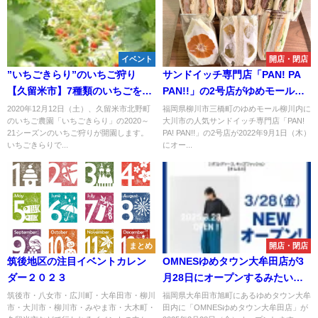
イベント
開店・閉店
”いちごきらり”のいちご狩り
サンドイッチ専門店「PAN! PA
【久留米市】7種類のいちごを40
PAN!!」の2号店がゆめモール柳
分食べ放題、白いちごも限定
川にオープンするみたい。9月1
2020年12月12日（土）、久留米市北野町
福岡県柳川市三橋町のゆめモール柳川内に
のいちご農園「いちごきらり」の2020～
大川市の人気サンドイッチ専門店「PAN!
で！
日
21シーズンのいちご狩りが開園します。
PA! PAN!!」の2号店が2022年9月1日（木）
いちごきらりで...
にオー...
まとめ
開店・閉店
筑後地区の注目イベントカレン
OMNESゆめタウン大牟田店が3
ダー２０２３
月28日にオープンするみたい。
大牟田初出店
筑後市・八女市・広川町・大牟田市・柳川
福岡県大牟田市旭町にあるゆめタウン大牟
市・大川市・柳川市・みやま市・大木町・
田内に「OMNESゆめタウン大牟田店」が