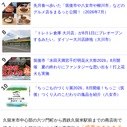
先月食べ歩いた「筑後市や八女市や柳川市」などの
グルメ店をまるっと公開！（2026年7月）
「トレトレ倉庫 大川店」が8月1日にプレオープン
するみたい。ダイソー大川店跡地（大川市）
筑後市『水田天満宮千灯明花火大祭2026』8月開
催 夏の終わりにファンタジーな思い出を！打上花
火も実施
「ちっごものづくり展2026」8月開催！ちっご（筑
後）つくり人のこだわりの逸品を紹介（八女市）
久留米市中心部の六ツ門町から西鉄久留米駅前までの商店街で