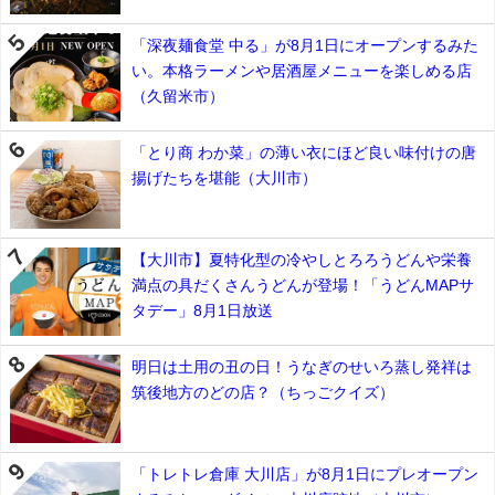
「深夜麺食堂 中る」が8月1日にオープンするみた
い。本格ラーメンや居酒屋メニューを楽しめる店
（久留米市）
「とり商 わか菜」の薄い衣にほど良い味付けの唐
揚げたちを堪能（大川市）
【大川市】夏特化型の冷やしとろろうどんや栄養
満点の具だくさんうどんが登場！「うどんMAPサ
タデー」8月1日放送
明日は土用の丑の日！うなぎのせいろ蒸し発祥は
筑後地方のどの店？（ちっごクイズ）
「トレトレ倉庫 大川店」が8月1日にプレオープン