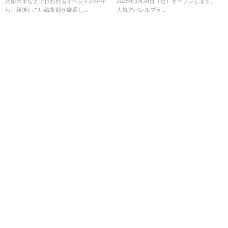
久留米市などで行われるイベントの中か
2025年3月28日（金）オープンします。
ら、筑後いこい編集部が厳選し...
人気アパレルブラ...