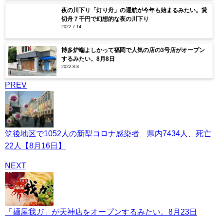
夜の川下り「灯り舟」の運航が今年も始まるみたい。貸
切舟７千円で幻想的な夜の川下り
2022.7.14
博多炉端よしかって福岡で人気の店の3号店がオープン
するみたい。8月8日
2022.8.8
PREV
筑後地区で1052人の新型コロナ感染者 県内7434人、死亡
22人【8月16日】
NEXT
「麺屋我ガ」が天神店をオープンするみたい。8月23日