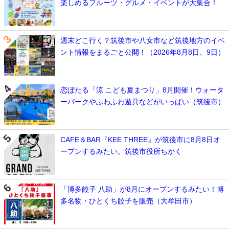
楽しめるフルーツ・グルメ・イベントが大集合！
週末どこ行く？筑後市や八女市など筑後地方のイベ
ント情報をまるごと公開！（2026年8月8日、9日）
恋ぼたる「涼 こども夏まつり」8月開催！ウォータ
ーパークやふわふわ遊具などがいっぱい（筑後市）
CAFE＆BAR『KEE THREE』が筑後市に8月8日オ
ープンするみたい。筑後市役所ちかく
「博多餃子 八助」が8月にオープンするみたい！博
多名物・ひとくち餃子を販売（大牟田市）