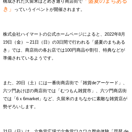
「盛夏のまちある
構成された久留米ほとめき通り商店街で
き」
っていうイベントが開催されます。
株式会社ハイマートの公式ホームページによると、2022年8月
19日（金）～21日（日）の3日間で行われる「盛夏のまちある
き」では、商店街の各お店では100円商品や割引、特典などが
準備されているようです。
また、20日（土）には一番街商店街で「雑貨deアーケード」、
六ツ門あけぼの商店街では「むつもん雑貨市」、六ツ門商店街
では「6ｘ6market」など、久留米のまちなかに素敵な雑貨店が
勢ぞろいします。
21日（日）は、六角堂広場で六角堂ワクワク歴史体験「琵琶 de