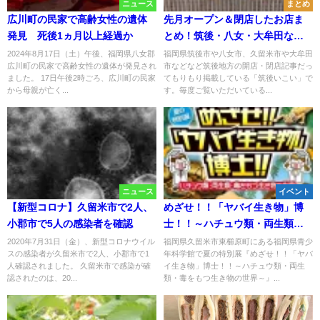
ニュース
まとめ
広川町の民家で高齢女性の遺体
先月オープン＆閉店したお店ま
発見 死後1ヵ月以上経過か
とめ！筑後・八女・大牟田など
筑後地方の開店閉店情報（2025
2024年8月17日（土）午後、福岡県八女郡
福岡県筑後市や八女市、久留米市や大牟田
広川町の民家で高齢女性の遺体が発見され
市などなど筑後地方の開店・閉店記事だっ
年10月）
ました。 17日午後2時ごろ、広川町の民家
てもりもり掲載している「筑後いこい」で
から母親が亡く...
す。毎度ご覧いただいている...
ニュース
イベント
【新型コロナ】久留米市で2人、
めざせ！！「ヤバイ生き物」博
小郡市で5人の感染者を確認
士！！～ハチュウ類・両生類・
毒をもつ生き物の世界～ 生き
2020年7月31日（金）、新型コロナウイル
福岡県久留米市東櫛原町にある福岡県青少
スの感染者が久留米市で2人、小郡市で1
年科学館で夏の特別展『めざせ！！「ヤバ
物について学ぶことができる夏
人確認されました。 久留米市で感染が確
イ生き物」博士！！～ハチュウ類・両生
の特別展！
認されたのは、20...
類・毒をもつ生き物の世界～』...