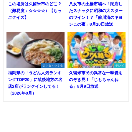
この場所は久留米市のどこ？
八女市の土橋市場へ！閉店し
（難易度：☆☆☆☆）【ちっ
たスナックに昭和の大スター
ごクイズ】
のワイン！？「前川清のキヨ
シこの夜」8月10日放送
街ネタ・小ネタ
テレビ
福岡県の「うどん人気ランキ
久留米市民の異常な一味愛を
ングTOP20」に筑後地方の名
のぞき見！「じもちゃんね
店2店がランクインしてる！
る」8月9日放送
（2026年8月）