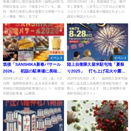
だ！生です旅サラダ」3月28日放
内120人感染・5人死亡【2月4
毎週土曜日に朝日放送系列（福岡はKBC九
2021年2月4日（木）筑後地区では、柳川
州朝日放送 1ch）で放送されている、国
市と筑後市、八女市などで計10人の新型
送
日】
内・海外の多彩な旅を提案する情報バラエ
コロナウイルス感染者が確認されました。
ティ番組「朝だ！生です...
感染が確認されたの...
イベント
イベント
筑後「SANSHIKA新春パサール
陸上自衛隊久留米駐屯地「夏祭
2026」 初詣の駐車場に美味し
り2025」 打ち上げ花火や露店
いものが大集合！
の出店など開催！
2026年1月1日（木・祝）、2日（金）の2
2025年8月28日（木）、福岡県久留米市国
日間、福岡県筑後市にある水田天満宮・恋
分町にある陸上自衛隊久留米駐屯地で「夏
木神社の初詣臨時駐車場のひとつ「水田地
祭り」が開催されます。 陸上自衛隊久留
区観光駐車場（山梔窩...
米駐屯地公式サイト...