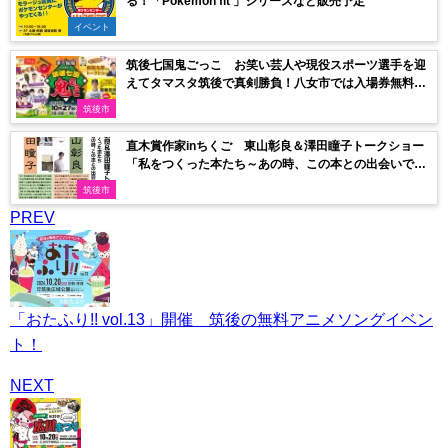
る！「Pokémon fit 」シリーズなど販売予定
イベント
筑後七国鬼ごっこ お笑い芸人や現役スポーツ選手を迎
えてタマスタ筑後で真剣勝負！八女市では入場券無料配
布
筑後市
直木賞作家inちくご 東山彰良＆澤田瞳子トークショー
「私をつくった本たち～あの時、この本との出会いで今
がある～」開催！
筑後市
PREV
「おたふり!! vol.13」開催 筑後の無料アニメソングイベン
ト！
NEXT