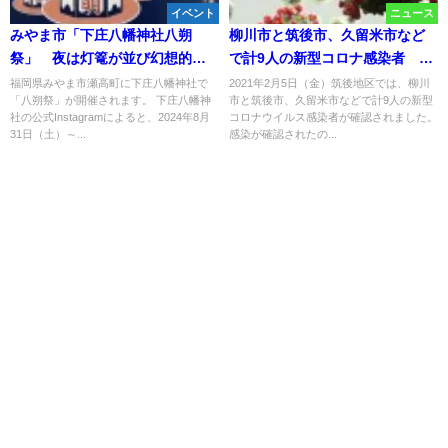
イベント
ニュース
みやま市「下庄八幡神社八朔
柳川市と筑後市、久留米市など
祭」 夜は灯篭が並び幻想的な
で計9人の新型コロナ感染者 県
空間に！
内91人感染・4人死亡【2月5日】
福岡県みやま市瀬高町に下庄八幡神社で
2021年2月5日（金）筑後地区では、柳川
「八朔祭」が開催されます。 下庄八幡神
市と筑後市、久留米市などで計9人の新型
社の公式Instagramによると、2024年8月
コロナウイルス感染者が確認されました。
31日（土）～...
感染が確認されたの...