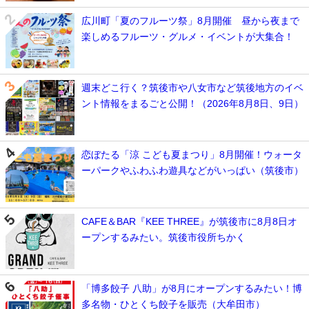
広川町「夏のフルーツ祭」8月開催 昼から夜まで
楽しめるフルーツ・グルメ・イベントが大集合！
週末どこ行く？筑後市や八女市など筑後地方のイベ
ント情報をまるごと公開！（2026年8月8日、9日）
恋ぼたる「涼 こども夏まつり」8月開催！ウォータ
ーパークやふわふわ遊具などがいっぱい（筑後市）
CAFE＆BAR『KEE THREE』が筑後市に8月8日オ
ープンするみたい。筑後市役所ちかく
「博多餃子 八助」が8月にオープンするみたい！博
多名物・ひとくち餃子を販売（大牟田市）