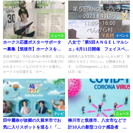
ニュース
イベント
ホークス応援ポスターサポータ
八女で「第5回ＡＮＧＥＬマルシ
ー募集【筑後市】ホークスを応
ェ」8月11日開催 フェイスペイ
援して筑後を盛り上げよう
ントやワークショップ、美味し
筑後市では、市内の店舗や事務所、自宅な
福岡県八女市宮野にあるべんがら村で『第
どにHAWKSベースボールパーク筑後で行
5回ＡＮＧＥＬマルシェ』が開催されま
いグルメも出店！
われるイベントなどのポスターを掲示し、
す。 公式Instagramによると、2023年8月
ホークスを応援する「ホー...
11日（金・...
テレビ
ニュース
田中麗奈が故郷の久留米市でお
柳川市と筑後市、八女市などで
気に入りスポットを巡る！「朝
計10人の新型コロナ感染者 県