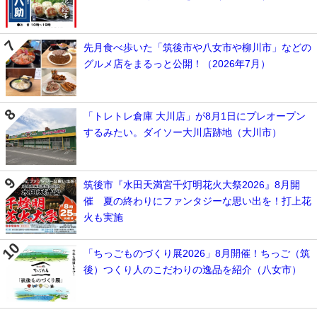
先月食べ歩いた「筑後市や八女市や柳川市」などの
グルメ店をまるっと公開！（2026年7月）
「トレトレ倉庫 大川店」が8月1日にプレオープン
するみたい。ダイソー大川店跡地（大川市）
筑後市『水田天満宮千灯明花火大祭2026』8月開
催 夏の終わりにファンタジーな思い出を！打上花
火も実施
「ちっごものづくり展2026」8月開催！ちっご（筑
後）つくり人のこだわりの逸品を紹介（八女市）