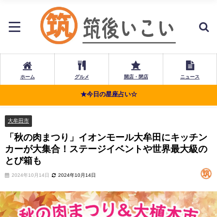
ホーム
グルメ
開店・閉店
ニュース
★今日の星座占い☆
大牟田市
「秋の肉まつり」イオンモール大牟田にキッチン
カーが大集合！ステージイベントや世界最大級の
とび箱も
2024年10月14日
2024年10月14日