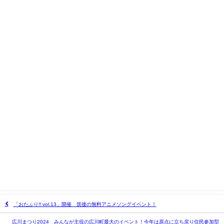
「おたふり!! vol.13」開催 筑後の無料アニメソングイベント！
広川まつり2024 みんなが主役の広川町最大のイベント！今年は原点に立ち戻り住民参加型