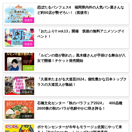
恋ぼたるパンフェス4 福岡県内外の人気パン屋さんな
ど約50店が勢ぞろい！（筑後市）
筑後市
「おたふり!! vol.13」開催 筑後の無料アニメソングイ
ベント！
筑後市
「ルビンの壺が割れた」黒木瞳さんが手掛ける舞台が八
女で開催！チケット発売開始
八女市
「久留米たまがる大道芸2024」個性豊かな日本トップク
ラスの大道芸人が集結！
久留米市
石橋文化センター「秋のバラフェア2024」 400品種
2600株の秋のバラが色鮮やかに咲き誇る！
久留米市
ポケモンセンターが今年もモラージュ佐賀にやって来