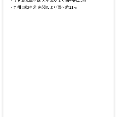
・ＪＲ鹿児島本線 大牟田駅より西や約1.5㎞
・九州自動車道 南関ICより西へ約11㎞