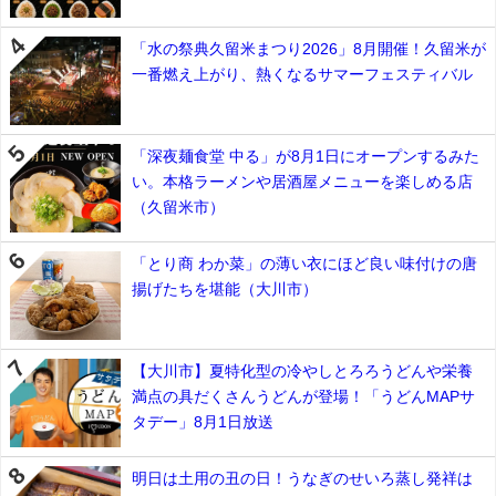
「水の祭典久留米まつり2026」8月開催！久留米が
一番燃え上がり、熱くなるサマーフェスティバル
「深夜麺食堂 中る」が8月1日にオープンするみた
い。本格ラーメンや居酒屋メニューを楽しめる店
（久留米市）
「とり商 わか菜」の薄い衣にほど良い味付けの唐
揚げたちを堪能（大川市）
【大川市】夏特化型の冷やしとろろうどんや栄養
満点の具だくさんうどんが登場！「うどんMAPサ
タデー」8月1日放送
明日は土用の丑の日！うなぎのせいろ蒸し発祥は