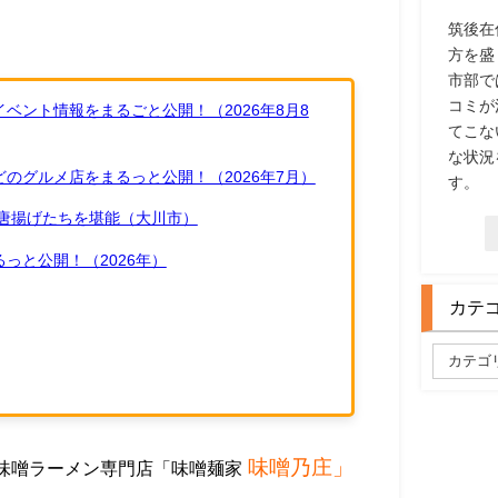
筑後在
方を盛
市部で
コミが
ベント情報をまるごと公開！（2026年8月8
てこな
な状況
のグルメ店をまるっと公開！（2026年7月）
す。
唐揚げたちを堪能（大川市）
っと公開！（2026年）
カテ
味噌乃庄」
に味噌ラーメン専門店「味噌麺家