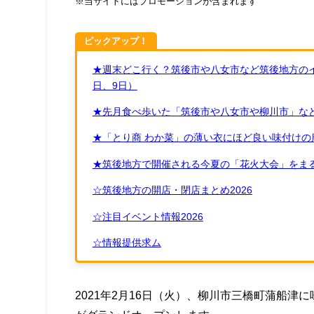
※当サイトにはプロモーションが含まれます
ピックアップ！
★週末どこ行く？筑後市や八女市など筑後地方のイ
日、9日）
★先月食べ歩いた「筑後市や八女市や柳川市」など
★「とり商 わか菜」の薄い衣にほど良い味付けの
★筑後地方で開催される今夏の「花火大会」をまる
☆筑後地方の開店・閉店まとめ2026
☆注目イベント情報2026
☆情報提供求ム
2021年2月16日（火）、柳川市三橋町蒲船津