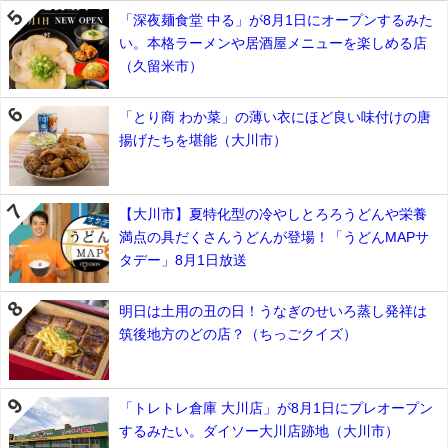
「深夜麺食堂 中る」が8月1日にオープンするみた
い。本格ラーメンや居酒屋メニューを楽しめる店
（久留米市）
「とり商 わか菜」の薄い衣にほど良い味付けの唐
揚げたちを堪能（大川市）
【大川市】夏特化型の冷やしとろろうどんや栄養
満点の具だくさんうどんが登場！「うどんMAPサ
タデー」8月1日放送
明日は土用の丑の日！うなぎのせいろ蒸し発祥は
筑後地方のどの店？（ちっごクイズ）
「トレトレ倉庫 大川店」が8月1日にプレオープン
するみたい。ダイソー大川店跡地（大川市）