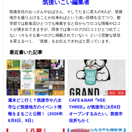
筑後いこい編集者
筑後在住のおっさんやおばさん、そしてたまに若人の4人が、筑後
地方を盛り上げることが出来ればという淡い目標を立てつつ、都
市部では飲食店ひとつでも検索すると目からウロコな情報や口コ
ミが湧き出てきますが、田舎では食べログの口コミひとつ出てこ
ない（そもそも食べログに掲載されていない）という悲惨な状況
を変えるべく、「筑後」をお伝えできればと思っています。
最近書いた記事
まとめ
開店・閉店
週末どこ行く？筑後市や八女
CAFE＆BAR『KEE
市など筑後地方のイベント情
THREE』が筑後市に8月8日
報をまるごと公開！（2026年
オープンするみたい。筑後市
8月8日、9日）
役所ちかく