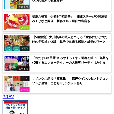
ウン久留米で観覧無料
久留米市
福島八幡宮「令和8年初詣祭」 開運ステージや開運福
みくじなど開催！新春グルメ屋台の出店も
八女市
【5組限定】大川家具の職人とつくる「世界にひとつだ
けの学習机」体験！親子で出来る感動と成長のワークシ
ョップ
大川市
「おだまLee男爵 in みやまっくす」新春初笑い！九州を
代表するエンターテイナーの大爆笑パーティ（みやま
市）
みやま市
サザンクス筑後「笑三昧」 錦鯉やインスタントジョン
ソンが登場！こども0円チケットあり
筑後市
PREV