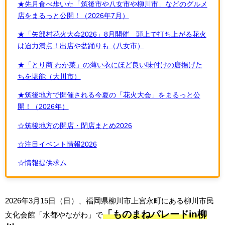
★先月食べ歩いた「筑後市や八女市や柳川市」などのグルメ
店をまるっと公開！（2026年7月）
★「矢部村花火大会2026」8月開催 頭上で打ち上がる花火
は迫力満点！出店や盆踊りも（八女市）
★「とり商 わか菜」の薄い衣にほど良い味付けの唐揚げた
ちを堪能（大川市）
★筑後地方で開催される今夏の「花火大会」をまるっと公
開！（2026年）
☆筑後地方の開店・閉店まとめ2026
☆注目イベント情報2026
☆情報提供求ム
2026年3月15日（日）、福岡県柳川市上宮永町にある柳川市民
「ものまねパレードin柳
文化会館「水都やながわ」で