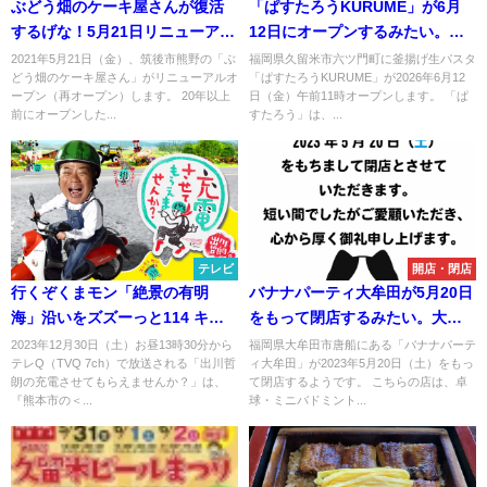
ぶどう畑のケーキ屋さんが復活
「ぱすたろうKURUME」が6月
するげな！5月21日リニューアル
12日にオープンするみたい。釜
オープン【筑後市】
揚げ生パスタの店（久留米市）
2021年5月21日（金）、筑後市熊野の「ぶ
福岡県久留米市六ツ門町に釜揚げ生パスタ
どう畑のケーキ屋さん」がリニューアルオ
「ぱすたろうKURUME」が2026年6月12
ープン（再オープン）します。 20年以上
日（金）午前11時オープンします。 「ぱ
前にオープンした...
すたろう」は、...
テレビ
開店・閉店
行くぞくまモン「絶景の有明
バナナパーティ大牟田が5月20日
海」沿いをズズーっと114 キ
をもって閉店するみたい。大牟
ロ！「出川哲朗の充電させても
田のアミューズメント施設
2023年12月30日（土）お昼13時30分から
福岡県大牟田市唐船にある「バナナパーテ
テレQ（TVQ 7ch）で放送される「出川哲
ィ大牟田」が2023年5月20日（土）をもっ
らえませんか？」12月29日放送
朗の充電させてもらえませんか？」は、
て閉店するようです。 こちらの店は、卓
『熊本市の＜...
球・ミニバドミント...