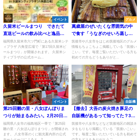
イベント
グルメ
久留米ビールまつり できたて
萬歳屋のぜいたくな雰囲気の中
直送ビールの飲み比べと逸品の
で食す「うなぎのせいろ蒸し」
料理が堪能できる！
はフワフワとろける。サクサク
福岡県久留米市六ツ門町にある久留米シテ
筑後市や八女市をはじめ筑後地区のグルメ
ィプラザ 六角堂広場で「第17回久留米ビ
情報もちょこちょこ掲載している「筑後い
唐揚げも絶品
ールまつり」が開催されます。 久留米シ
こい」です。毎度ご覧いただいている方も
ティプラザの公式ホーム...
初めての方もどうもありがと...
イベント
自販機
第25回雛の里・八女ぼんぼりま
【撤去】大吾の炭火焼き豚足の
つりが始まるみたい。2月20日～
自販機があるって知ってた？3種
3月13日
類の豚足を販売（筑後市）
福岡県八女市の福島地区一帯で「第25回
筑後市や八女市などなど筑後地区の雑談ネ
雛の里・八女ぼんぼりまつり」が開催され
タをもりもり掲載している「筑後いこい」
ます。 八女市茶のくに観光案内所の公式
です。毎度ご覧いただいている方も初めて
ホームページによると、2...
の方もどうもありがとうご...