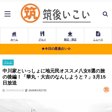
ホーム
グルメ
開店・閉店
ニュース
★今日の星座占い☆
テレビ
中川家といっしょに地元民オススメ八女8選の旅
の後編！「華丸・大吉のなんしようと？」3月15
日放送
2026年3月14日
2026年3月27日