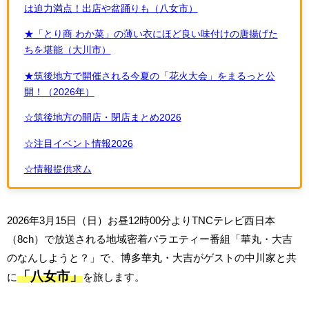
は迫力満点！出店や盆踊りも（八女市）
★「とり商 わか菜」の薄い衣にほど良い味付けの唐揚げた
ちを堪能（大川市）
★筑後地方で開催される今夏の「花火大会」をまるっと公
開！（2026年）
☆筑後地方の開店・閉店まとめ2026
☆注目イベント情報2026
☆情報提供求ム
2026年3月15日（日）お昼12時00分よりTNCテレビ西日本
（8ch）で放送される地域密着バラエティー番組「華丸・大吉
のなんしようと？」で、博多華丸・大吉がゲストの中川家と共
「八女市」
に
を旅します。