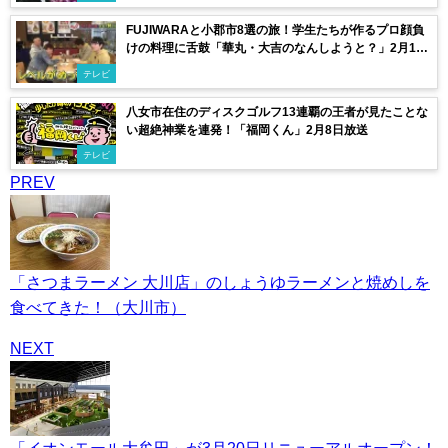
FUJIWARAと小郡市8選の旅！学生たちが作るプロ顔負
けの料理に舌鼓「華丸・大吉のなんしようと？」2月13
日放送
テレビ
八女市在住のディスクゴルフ13連覇の王者が見たことな
い超絶神業を連発！「福岡くん」2月8日放送
テレビ
PREV
「さつまラーメン 大川店」のしょうゆラーメンと焼めしを
食べてきた！（大川市）
NEXT