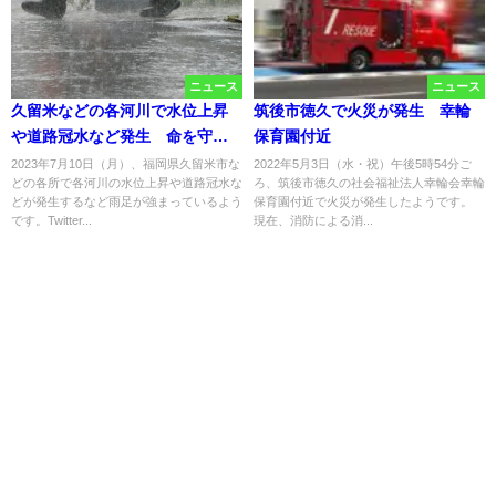
ニュース
ニュース
久留米などの各河川で水位上昇
筑後市徳久で火災が発生 幸輪
や道路冠水など発生 命を守る
保育園付近
行動を（7/10）
2023年7月10日（月）、福岡県久留米市な
2022年5月3日（水・祝）午後5時54分ご
どの各所で各河川の水位上昇や道路冠水な
ろ、筑後市徳久の社会福祉法人幸輪会幸輪
どが発生するなど雨足が強まっているよう
保育園付近で火災が発生したようです。
です。Twitter...
現在、消防による消...