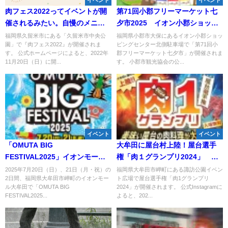
イベント
イベント
肉フェス2022ってイベントが開
第71回小郡フリーマーケット七
催されるみたい。自慢のメニュ
夕市2025 イオン小郡ショッピ
ーで12店集合！（久留米市）
ングセンターに約120ものブース
福岡県久留米市にある「久留米市中央公
福岡県小郡市大保にあるイオン小郡ショッ
園」で『肉フェス2022』が開催されま
ピングセンター北側駐車場で「第71回小
が並ぶ！
す。 公式ホームページによると、2022年
郡フリーマーケット七夕市」が開催されま
11月20日（日）に開...
す。 小郡市観光協会の公...
イベント
イベント
「OMUTA BIG
大牟田に屋台村上陸！屋台選手
FESTIVAL2025」イオンモール
権「肉１グランプリ2024」 美
大牟田最大級のビッグイベント
味い屋台の肉が大集結！
2025年7月20日（日）、21日（月・祝）の
福岡県大牟田市岬町にある諏訪公園イベン
2日間、福岡県大牟田市岬町のイオンモー
ト広場で屋台選手権「肉1グランプリ
開催！
ル大牟田で「OMUTA BIG
2024」が開催されます。 公式Instagramに
FESTIVAL2025...
よると、202...