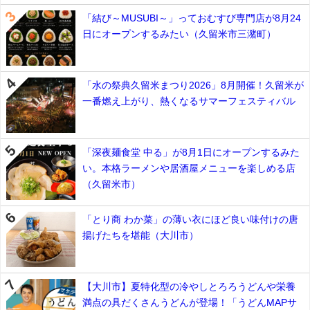
「結び～MUSUBI～」っておむすび専門店が8月24
日にオープンするみたい（久留米市三潴町）
「水の祭典久留米まつり2026」8月開催！久留米が
一番燃え上がり、熱くなるサマーフェスティバル
「深夜麺食堂 中る」が8月1日にオープンするみた
い。本格ラーメンや居酒屋メニューを楽しめる店
（久留米市）
「とり商 わか菜」の薄い衣にほど良い味付けの唐
揚げたちを堪能（大川市）
【大川市】夏特化型の冷やしとろろうどんや栄養
満点の具だくさんうどんが登場！「うどんMAPサ