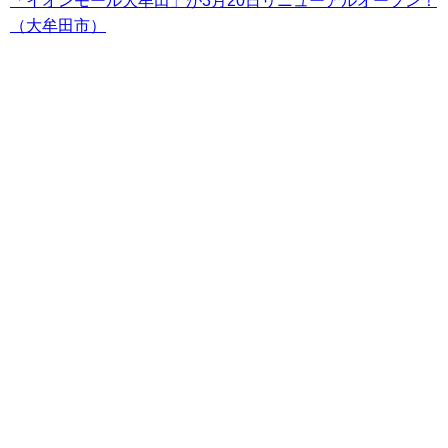
「イオンモール大牟田」が3月20日リニューアルオープン！
（大牟田市）