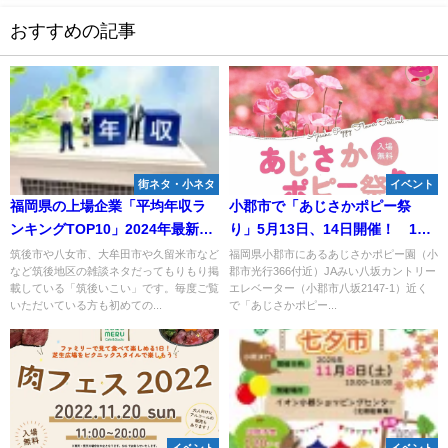
おすすめの記事
街ネタ・小ネタ
イベント
福岡県の上場企業「平均年収ラ
小郡市で「あじさかポピー祭
ンキングTOP10」2024年最新調
り」5月13日、14日開催！ 100
査結果
万本のポピーが咲き誇る
筑後市や八女市、大牟田市や久留米市など
福岡県小郡市にあるあじさかポピー園（小
など筑後地区の雑談ネタだってもりもり掲
郡市光行366付近）JAみい八坂カントリー
載している「筑後いこい」です。毎度ご覧
エレベーター（小郡市八坂2147-1）近く
いただいている方も初めての...
で「あじさかポピー...