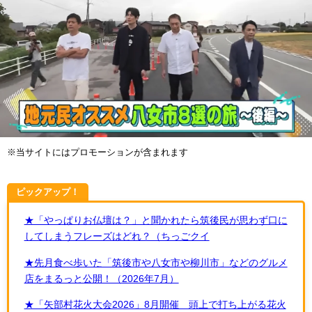
※当サイトにはプロモーションが含まれます
ピックアップ！
★「やっぱりお仏壇は？」と聞かれたら筑後民が思わず口に
してしまうフレーズはどれ？（ちっごクイ
★先月食べ歩いた「筑後市や八女市や柳川市」などのグルメ
店をまるっと公開！（2026年7月）
★「矢部村花火大会2026」8月開催 頭上で打ち上がる花火