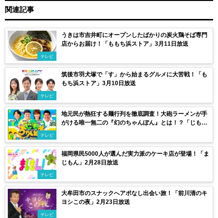
関連記事
うきは市吉井町にオープンしたばかりの炭火鶏そば専門
店からお届け！「ももち浜ストア」3月11日放送
テレビ
筑後市羽犬塚で「す」から始まるグルメに大苦戦！「も
もち浜ストア」3月10日放送
テレビ
地元民が熱狂する麺行列を徹底調査！大砲ラーメンが手
がける唯一無二の『幻のちゃんぽん』とは！？「じもち
ゃんねる」3月10日放送
テレビ
福岡県民5000人が選んだ実力派のケーキ店が登場！「ま
じもん」2月28日放送
テレビ
大牟田市のスナックへアポなし出会い旅！「前川清のキ
ヨシこの夜」2月23日放送
テレビ