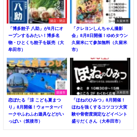
開店・閉店
久留米市
「博多餃子 八助」が8月にオ
「クレヨンしんちゃん撮影
ープンするみたい！博多名
会」8月8日開催！ゆめタウン
物・ひとくち餃子を販売（大
久留米にて参加無料（久留米
牟田市）
市）
筑後市
大牟田市
恋ぼたる「涼 こども夏まつ
「ほねのひみつ」8月開催！
り」8月開催！ウォーターパ
ほねを強くするコツコツ大実
ークやふわふわ遊具などがい
験や骨密度測定などイベント
っぱい（筑後市）
盛りだくさん（大牟田市）