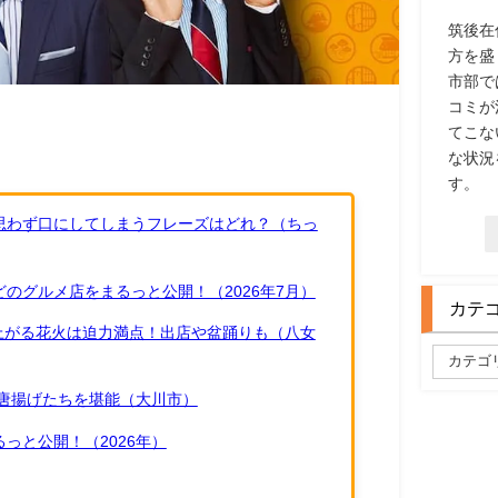
筑後在
方を盛
市部で
コミが
てこな
な状況
す。
思わず口にしてしまうフレーズはどれ？（ちっ
のグルメ店をまるっと公開！（2026年7月）
カテ
ち上がる花火は迫力満点！出店や盆踊りも（八女
唐揚げたちを堪能（大川市）
っと公開！（2026年）