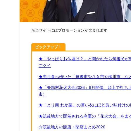
※当サイトにはプロモーションが含まれます
ピックアップ！
★「やっぱりお仏壇は？」と聞かれたら筑後民が
ごクイ
★先月食べ歩いた「筑後市や八女市や柳川市」など
★「矢部村花火大会2026」8月開催 頭上で打
市）
★「とり商 わか菜」の薄い衣にほど良い味付けの
★筑後地方で開催される今夏の「花火大会」をまる
☆筑後地方の開店・閉店まとめ2026