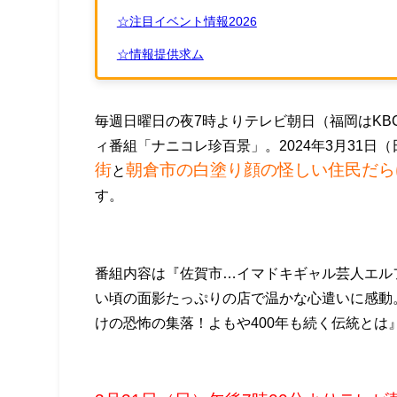
☆注目イベント情報2026
☆情報提供求ム
毎週日曜日の夜7時よりテレビ朝日（福岡はKBC
ィ番組「ナニコレ珍百景」。2024年3月31日
街
朝倉市の白塗り顔の怪しい住民だら
と
す。
番組内容は『佐賀市…イマドキギャル芸人エル
い頃の面影たっぷりの店で温かな心遣いに感動
けの恐怖の集落！よもや400年も続く伝統とは