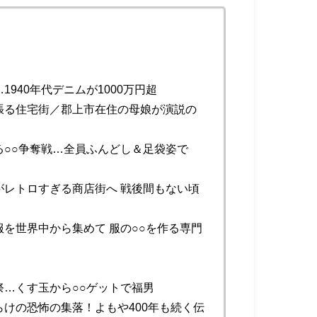
940年代デニムが1000万円超
張る住宅街／郡上市在住の母娘が演説の
○○争奪戦…全員ふんどし＆足袋姿で
レトロすぎる商店街へ 戦後間もない頃
を世界中から集めて 服の○○を作る専門
…くす玉から○○ゲットで福男
けの恐怖の集落！よもや400年も続く伝