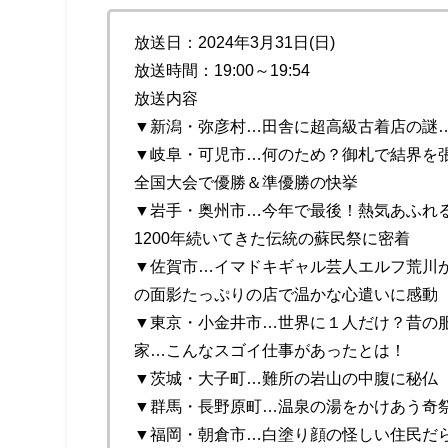
放送日：2024年3月31日(日)
放送時間：19:00～19:54
放送内容
▼新潟・弥彦村…田舎に超高級古着店の謎…1
▼岐阜・可児市…何のため？御札で結界を
全国大会で優勝＆準優勝の快挙
▼岩手・奥州市…今年で最後！熱気あふれる
1200年続いてきた伝統の蘇民祭に密着
▼佐賀市…イマドキギャル芸人エルフ荒川が
の面影たっぷりの店で温かな心遣いに感動
▼東京・小金井市…世界に１人だけ？昔の服
家…こんなスゴイ仕事があったとは！
▼茨城・大子町…難所の岩山の中腹に秘仏
▼群馬・長野原町…温泉の湯をかけあう奇祭
▼福岡・朝倉市…白塗り顔の怪しい住民だら