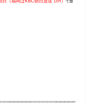
朝日（福岡はKBC朝日放送 1ch）
で放