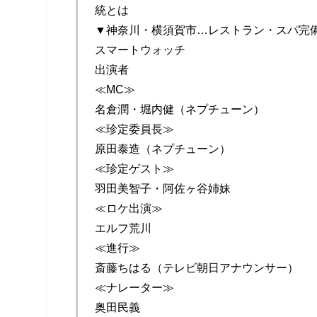
統とは
▼神奈川・横須賀市…レストラン・スパ完
スマートウォッチ
出演者
≪MC≫
名倉潤・堀内健（ネプチューン）
≪珍定委員長≫
原田泰造（ネプチューン）
≪珍定ゲスト≫
羽田美智子・阿佐ヶ谷姉妹
≪ロケ出演≫
エルフ荒川
≪進行≫
斎藤ちはる（テレビ朝日アナウンサー）
≪ナレーター≫
奥田民義