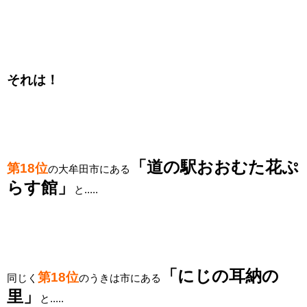
それは！
「道の駅おおむた花ぷ
第18位
の大牟田市にある
らす館
」
と.....
「にじの耳納の
第18位
同じく
のうきは市にある
里
」
と.....