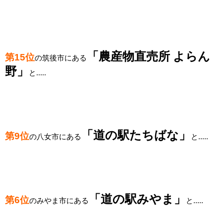
「農産物直売所 よらん
第15位
の筑後市にある
野
」
と.....
「道の駅たちばな
」
第9位
の八女市にある
と.....
「道の駅みやま
」
第6位
のみやま市にある
と.....