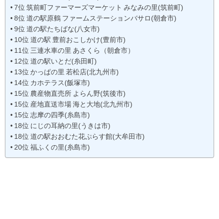
7位 筑前町ファーマーズマーケット みなみの里(筑前町)
8位 道の駅原鶴 ファームステーションバサロ(朝倉市)
9位 道の駅たちばな(八女市)
10位 道の駅 豊前おこしかけ(豊前市)
11位 三連水車の里 あさくら（朝倉市）
12位 道の駅いとだ(糸田町)
13位 かっぱの里 若松店(北九州市)
14位 カホテラス(飯塚市)
15位 農産物直売所 よらん野(筑後市)
15位 産地直送市場 海と大地(北九州市)
15位 志摩の四季(糸島市)
18位 にじの耳納の里(うきは市)
18位 道の駅おおむた花ぷらす館(大牟田市)
20位 福ふくの里(糸島市)