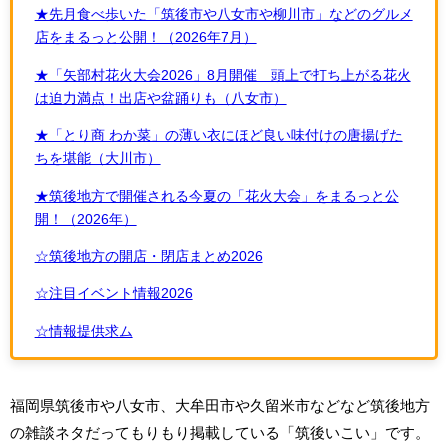
★先月食べ歩いた「筑後市や八女市や柳川市」などのグルメ
店をまるっと公開！（2026年7月）
★「矢部村花火大会2026」8月開催 頭上で打ち上がる花火
は迫力満点！出店や盆踊りも（八女市）
★「とり商 わか菜」の薄い衣にほど良い味付けの唐揚げた
ちを堪能（大川市）
★筑後地方で開催される今夏の「花火大会」をまるっと公
開！（2026年）
☆筑後地方の開店・閉店まとめ2026
☆注目イベント情報2026
☆情報提供求ム
福岡県筑後市や八女市、大牟田市や久留米市などなど筑後地方
の雑談ネタだってもりもり掲載している「筑後いこい」です。