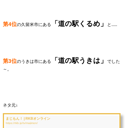
「道の駅くるめ
」
第4位
の久留米市にある
と.....
「道の駅うきは
」
第3位
のうきは市にある
でした
～。
ネタ元↓
まじもん！ | RKBオンライン
https://rkb.jp/tv/majimon/