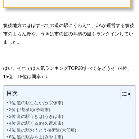
筑後地方のほぼすべての道の駅にくわえて、JAが運営する筑後
市のよらん野や、うきは市の虹の耳納の里もランクインしてい
ました。
はい。それでは人気ランキングTOP20すべてをどうぞ（4位、
15位、18位は同率）↓
目次
1位 道の駅むなかた(宗像市)
2位 伊都菜彩(糸島市)
3位 道の駅うきは(うきは市)
4位 道の駅くるめ(久留米市)
4位 道の駅おうとう桜街道(大任町)
6位 道の駅みやま(みやま市)