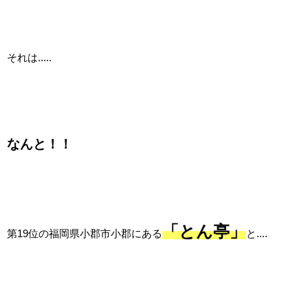
それは.....
なんと！！
「とん亭」
第19位の福岡県小郡市小郡にある
と....