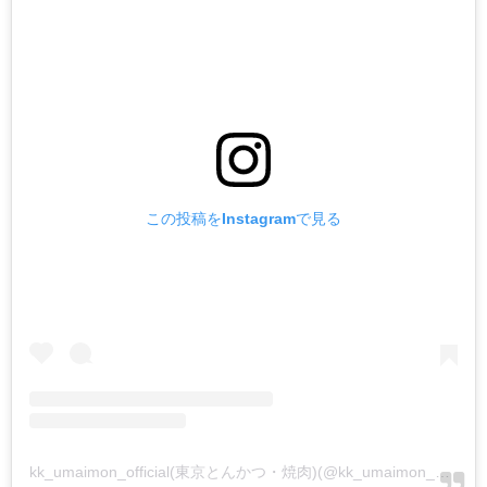
この投稿をInstagramで見る
kk_umaimon_official(東京とんかつ・焼肉)(@kk_umaimon_official)がシェアした投稿