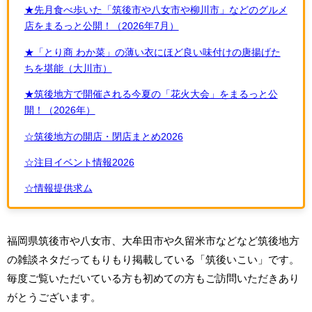
★先月食べ歩いた「筑後市や八女市や柳川市」などのグルメ
店をまるっと公開！（2026年7月）
★「とり商 わか菜」の薄い衣にほど良い味付けの唐揚げた
ちを堪能（大川市）
★筑後地方で開催される今夏の「花火大会」をまるっと公
開！（2026年）
☆筑後地方の開店・閉店まとめ2026
☆注目イベント情報2026
☆情報提供求ム
福岡県筑後市や八女市、大牟田市や久留米市などなど筑後地方
の雑談ネタだってもりもり掲載している「筑後いこい」です。
毎度ご覧いただいている方も初めての方もご訪問いただきあり
がとうございます。