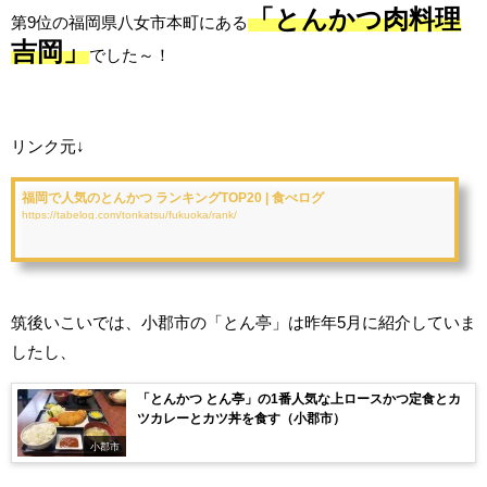
「とんかつ肉料理
第9位の福岡県八女市本町にある
吉岡」
でした～！
リンク元↓
福岡で人気のとんかつ ランキングTOP20 | 食べログ
https://tabelog.com/tonkatsu/fukuoka/rank/
筑後いこいでは、小郡市の「とん亭」は昨年5月に紹介していま
したし、
「とんかつ とん亭」の1番人気な上ロースかつ定食とカ
ツカレーとカツ丼を食す（小郡市）
小郡市