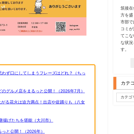
筑後在
方を盛
市部で
コミが
てこな
な状況
す。
思わず口にしてしまうフレーズはどれ？（ちっ
カテ
のグルメ店をまるっと公開！（2026年7月）
ち上がる花火は迫力満点！出店や盆踊りも（八女
唐揚げたちを堪能（大川市）
っと公開！（2026年）