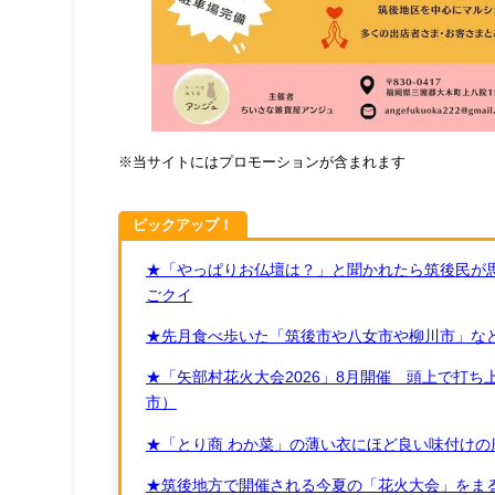
※当サイトにはプロモーションが含まれます
ピックアップ！
★「やっぱりお仏壇は？」と聞かれたら筑後民が
ごクイ
★先月食べ歩いた「筑後市や八女市や柳川市」など
★「矢部村花火大会2026」8月開催 頭上で打
市）
★「とり商 わか菜」の薄い衣にほど良い味付けの
★筑後地方で開催される今夏の「花火大会」をまる