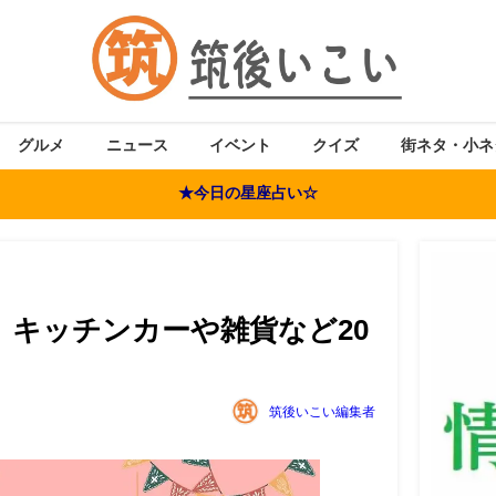
グルメ
ニュース
イベント
クイズ
街ネタ・小ネ
★今日の星座占い☆
 キッチンカーや雑貨など20
筑後いこい編集者