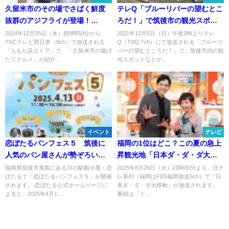
久留米市のその場でさばく鮮度
テレQ「ブルーリバーの望むとこ
抜群のアジフライが登場！
ろだ！」で筑後市の観光スポッ
「TNCももち浜ストア」12月25
トなどが取り上げられるみた
2024年12月25日（水）朝9時50分から
2021年12月5日（日）午後2時よりテレ
TNCテレビ西日本（8ch）で放送される
Q（TVQ 7ch）にて放送される「ブルーリ
日放送
い。12月5日放送
「ももち浜ストア」で、「久留米市の揚げ
バーの望むところだ！」で、筑後市内の観
たてグルメ」が紹介...
光スポットなどが...
イベント
テレビ
恋ぼたるパンフェス５ 筑後に
福岡の1位はどこ？この夏の急上
人気のパン屋さんが勢ぞろい！
昇観光地「日本ダ・ダ・ダ大移
総勢55店舗が出店
動」8月26日放送
福岡県筑後市尾島にある川の駅船小屋・恋
2025年8月26日（火）21時00分より、日テ
ぼたるで「恋ぼたるパンフェス５」が開催
レ系列（福岡はFBS福岡放送5ch）で「日
されます。 恋ぼたる公式ホームページに
本ダ・ダ・ダ大移動」が放送されます。
よると、2025年4月1...
番組は『ド...