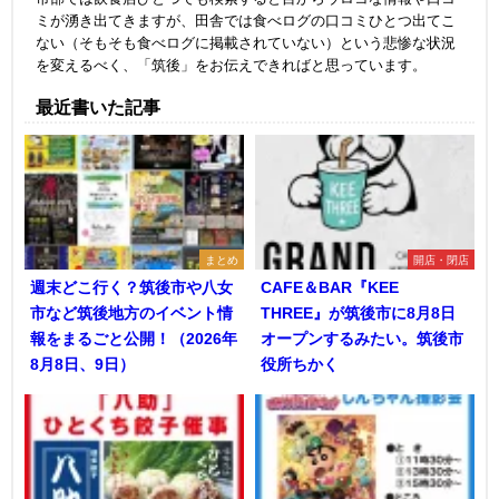
ミが湧き出てきますが、田舎では食べログの口コミひとつ出てこ
ない（そもそも食べログに掲載されていない）という悲惨な状況
を変えるべく、「筑後」をお伝えできればと思っています。
最近書いた記事
まとめ
開店・閉店
週末どこ行く？筑後市や八女
CAFE＆BAR『KEE
市など筑後地方のイベント情
THREE』が筑後市に8月8日
報をまるごと公開！（2026年
オープンするみたい。筑後市
8月8日、9日）
役所ちかく