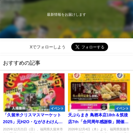
最新情報をお届けします
Xでフォローしよう
おすすめの記事
イベント
イベント
「久留米クリスマスマーケット
天ぷらまき 鳥栖本店18th＆筑後
2025」元H2O・ながさわけんじ
店7th「合同周年感謝祭」開催
さんが特別出演！らぶぶ争奪じ
中！
2025年12月21日（日）、福岡県久留米市
2026年12月4日（木）より、福岡県筑後市