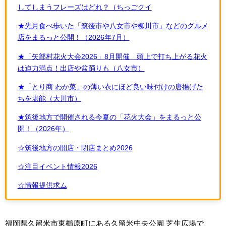
してしまうフレーズはどれ？（ちっごクイ
★先月食べ歩いた「筑後市や八女市や柳川市」などのグルメ
店をまるっと公開！（2026年7月）
★「矢部村花火大会2026」8月開催 頭上で打ち上がる花火
は迫力満点！出店や盆踊りも（八女市）
★「とり商 わか菜」の薄い衣にほど良い味付けの唐揚げた
ちを堪能（大川市）
★筑後地方で開催される今夏の「花火大会」をまるっと公
開！（2026年）
☆筑後地方の開店・閉店まとめ2026
☆注目イベント情報2026
☆情報提供求ム
福岡県久留米市東櫛原町にある久留米中央公園 芝生広場で