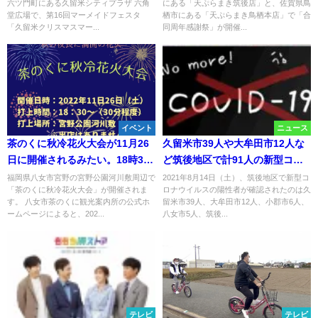
六ツ門町にある久留米シティプラザ 六角
にある「天ぷらまき筑後店」と、佐賀県鳥
ゃんけん大会も
堂広場で、第16回マーメイドフェスタ
栖市にある「天ぷらまき鳥栖本店」で「合
「久留米クリスマスマー...
同周年感謝祭」が開催...
イベント
ニュース
茶のくに秋冷花火大会が11月26
久留米市39人や大牟田市12人な
日に開催されるみたい。18時30
ど筑後地区で計91人の新型コロ
分より2千発打ち上げ（八女市）
ナ感染者 県内890人【8月14
福岡県八女市宮野の宮野公園河川敷周辺で
2021年8月14日（土）、筑後地区で新型コ
「茶のくに秋冷花火大会」が開催されま
ロナウイルスの陽性者が確認されたのは久
日】
す。 八女市茶のくに観光案内所の公式ホ
留米市39人、大牟田市12人、小郡市6人、
ームページによると、202...
八女市5人、筑後...
テレビ
テレビ