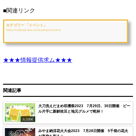
■関連リンク
カテゴリー 「イベント」
https://chikugo-ikoi.com/category/event
★★★情報提供求ム★★★
関連記事
大刀洗えだまめ収穫祭2023 7月29日、30日開催 ビー
ル片手に新鮮枝豆と地元グルメで乾杯！
大刀洗町
みやま納涼花火大会2023 7月28日開催 5千発の花火