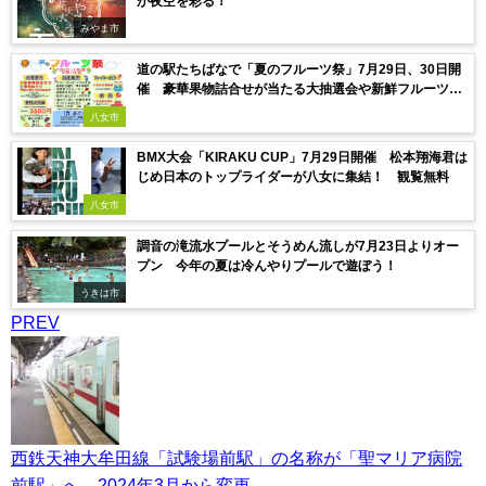
が夜空を彩る！
みやま市
道の駅たちばなで「夏のフルーツ祭」7月29日、30日開
催 豪華果物詰合せが当たる大抽選会や新鮮フルーツ販
売など！
八女市
BMX大会「KIRAKU CUP」7月29日開催 松本翔海君は
じめ日本のトップライダーが八女に集結！ 観覧無料
八女市
調音の滝流水プールとそうめん流しが7月23日よりオー
プン 今年の夏は冷んやりプールで遊ぼう！
うきは市
PREV
西鉄天神大牟田線「試験場前駅」の名称が「聖マリア病院
前駅」へ 2024年3月から変更