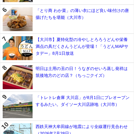
「とり商 わか菜」の薄い衣にほど良い味付けの唐
揚げたちを堪能（大川市）
【大川市】夏特化型の冷やしとろろうどんや栄養
満点の具だくさんうどんが登場！「うどんMAPサ
タデー」8月1日放送
明日は土用の丑の日！うなぎのせいろ蒸し発祥は
筑後地方のどの店？（ちっごクイズ）
「トレトレ倉庫 大川店」が8月1日にプレオープン
するみたい。ダイソー大川店跡地（大川市）
西鉄天神大牟田線が地震により全線運行見合わせ
（2026年7月28日）