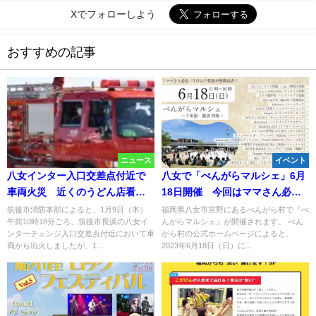
Xでフォローしよう
おすすめの記事
ニュース
イベント
八女インター入口交差点付近で
八女で「べんがらマルシェ」6月
車両火災 近くのうどん店看板
18日開催 今回はママさん必
に接触後出火か
見！ 子供服のお店が多数出店
筑後市消防本部によると、1月9日（木）
福岡県八女市宮野にあるべんがら村で『べ
午前10時18分ごろ、筑後市長浜の八女イ
んがらマルシェ』が開催されます。 べん
ンターチェンジ入口交差点付近において車
がら村の公式ホームページによると、
両から出火しましたが、1...
2023年6月18日（日）に...