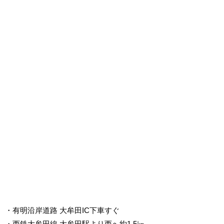
・有明沿岸道路 大牟田IC下車すぐ
・西鉄大牟田線 大牟田駅より西へ約1.5㎞