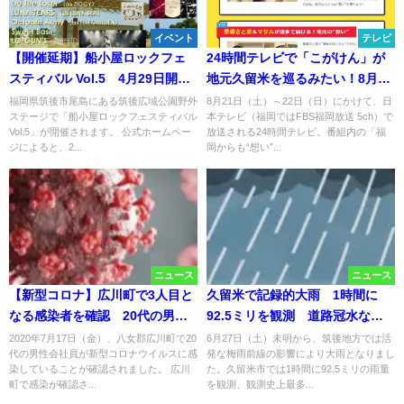
イベント
テレビ
【開催延期】船小屋ロックフェ
24時間テレビで「こがけん」が
スティバル Vol.5 4月29日開
地元久留米を巡るみたい！8月22
催！ アマチュア8バンドが熱い
日放送
福岡県筑後市尾島にある筑後広域公園野外
8月21日（土）～22日（日）にかけて、日
ステージで「船小屋ロックフェスティバル
本テレビ（福岡ではFBS福岡放送 5ch）で
ステージを繰り広げる（筑後
Vol.5」が開催されます。 公式ホームペー
放送される24時間テレビ。番組内の「福
市）
ジによると、2...
岡からも“想い”...
ニュース
ニュース
【新型コロナ】広川町で3人目と
久留米で記録的大雨 1時間に
なる感染者を確認 20代の男性
92.5ミリを観測 道路冠水など
会社員
も
2020年7月17日（金）、八女郡広川町で20
6月27日（土）未明から、筑後地方では活
代の男性会社員が新型コロナウイルスに感
発な梅雨前線の影響により大雨となりまし
染していることが確認されました。 広川
た。久留米市では1時間に92.5ミリの雨量
町で感染が確認さ...
を観測、観測史上最多...