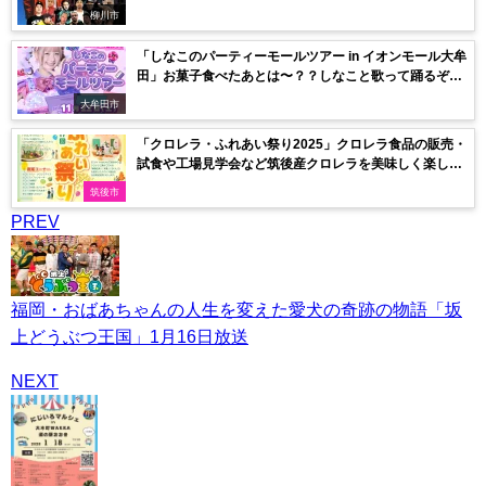
る1日【入場無料】
柳川市
「しなこのパーティーモールツアー in イオンモール大牟
田」お菓子食べたあとは〜？？しなこと歌って踊るぞ
ー！！！
大牟田市
「クロレラ・ふれあい祭り2025」クロレラ食品の販売・
試食や工場見学会など筑後産クロレラを美味しく楽しく
体験！
筑後市
PREV
福岡・おばあちゃんの人生を変えた愛犬の奇跡の物語「坂
上どうぶつ王国」1月16日放送
NEXT