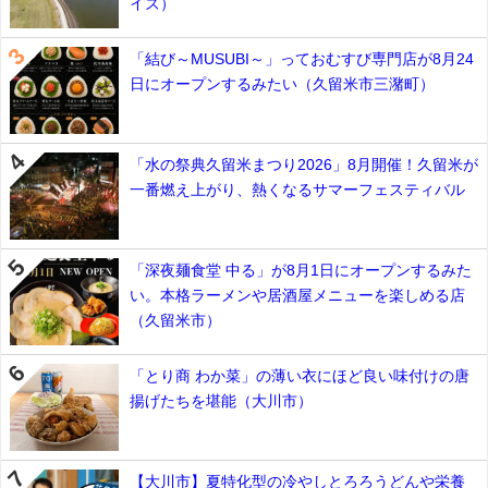
イズ）
「結び～MUSUBI～」っておむすび専門店が8月24
日にオープンするみたい（久留米市三潴町）
「水の祭典久留米まつり2026」8月開催！久留米が
一番燃え上がり、熱くなるサマーフェスティバル
「深夜麺食堂 中る」が8月1日にオープンするみた
い。本格ラーメンや居酒屋メニューを楽しめる店
（久留米市）
「とり商 わか菜」の薄い衣にほど良い味付けの唐
揚げたちを堪能（大川市）
【大川市】夏特化型の冷やしとろろうどんや栄養