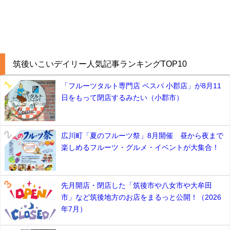
筑後いこいデイリー人気記事ランキングTOP10
「フルーツタルト専門店 ベスパ 小郡店」が8月11
日をもって閉店するみたい（小郡市）
広川町「夏のフルーツ祭」8月開催 昼から夜まで
楽しめるフルーツ・グルメ・イベントが大集合！
先月開店・閉店した「筑後市や八女市や大牟田
市」など筑後地方のお店をまるっと公開！（2026
年7月）