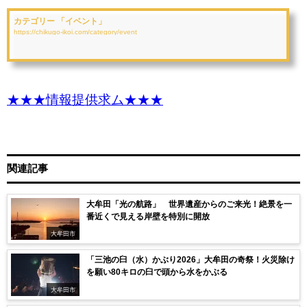
カテゴリー 「イベント」
https://chikugo-ikoi.com/category/event
★★★情報提供求ム★★★
関連記事
大牟田「光の航路」 世界遺産からのご来光！絶景を一
番近くで見える岸壁を特別に開放
大牟田市
「三池の臼（水）かぶり2026」大牟田の奇祭！火災除け
を願い80キロの臼で頭から水をかぶる
大牟田市