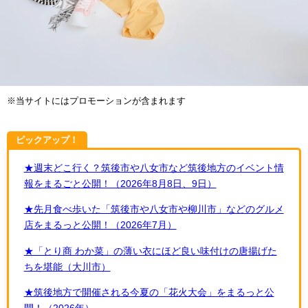
※当サイトにはプロモーションが含まれます
ピックアップ！
★週末どこ行く？筑後市や八女市など筑後地方のイベント情
報をまるごと公開！（2026年8月8日、9日）
★先月食べ歩いた「筑後市や八女市や柳川市」などのグルメ
店をまるっと公開！（2026年7月）
★「とり商 わか菜」の薄い衣にほど良い味付けの唐揚げた
ちを堪能（大川市）
★筑後地方で開催される今夏の「花火大会」をまるっと公