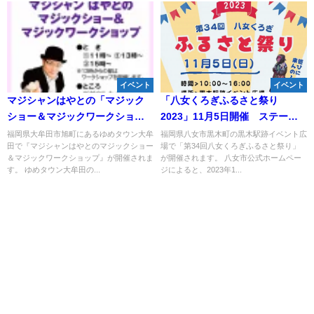
イベント
イベント
マジシャンはやとの「マジック
「八女くろぎふるさと祭り
ショー＆マジックワークショッ
2023」11月5日開催 ステージ
プ」ゆめタウン大牟田にて観覧
イベントや物産展、体験イベン
福岡県大牟田市旭町にあるゆめタウン大牟
福岡県八女市黒木町の黒木駅跡イベント広
田で『マジシャンはやとのマジックショー
場で「第34回八女くろぎふるさと祭り」
無料で開催！
トなど盛りだくさん！
＆マジックワークショップ』が開催されま
が開催されます。 八女市公式ホームペー
す。 ゆめタウン大牟田の...
ジによると、2023年1...