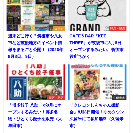
まとめ
開店・閉店
週末どこ行く？筑後市や八女
CAFE＆BAR『KEE
市など筑後地方のイベント情
THREE』が筑後市に8月8日
報をまるごと公開！（2026年
オープンするみたい。筑後市
8月8日、9日）
役所ちかく
開店・閉店
久留米市
「博多餃子 八助」が8月にオ
「クレヨンしんちゃん撮影
ープンするみたい！博多名
会」8月8日開催！ゆめタウン
物・ひとくち餃子を販売（大
久留米にて参加無料（久留米
牟田市）
市）