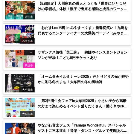
【5組限定】大川家具の職人とつくる「世界にひとつだ
けの学習机」体験！親子で出来る感動と成長のワークシ
ョップ
大川市
「おだまLee男爵 in みやまっくす」新春初笑い！九州を
代表するエンターテイナーの大爆笑パーティ（みやま
市）
みやま市
サザンクス筑後「笑三昧」 錦鯉やインスタントジョン
ソンが登場！こども0円チケットあり
筑後市
「オームタ★イルミナーレ2025」色とりどりの光が鮮や
かに彩る冬のまち！大牟田の冬の風物詩
大牟田市
「第2回済生会フェアin大牟田2025」小さい子から高齢
の方まで楽しめるイベント盛りだくさん！働く車やゆる
キャラもやって来る
大牟田市
やながわ音楽フェス「Yanaga Wonderful」スペシャル
ゲストに三木道山！音楽・ダンス・グルメで笑顔あふれ