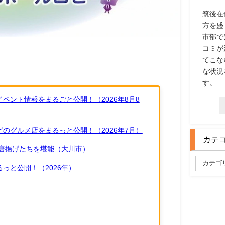
筑後在
方を盛
市部で
コミが
てこな
な状況
す。
ベント情報をまるごと公開！（2026年8月8
のグルメ店をまるっと公開！（2026年7月）
カテ
唐揚げたちを堪能（大川市）
っと公開！（2026年）