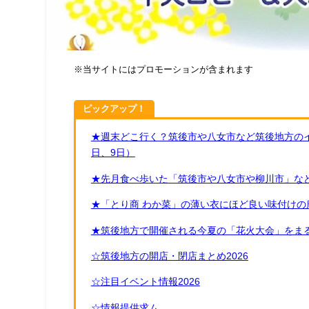
※当サイトにはプロモーションが含まれます
ピックアップ！
★週末どこ行く？筑後市や八女市など筑後地方のイ
日、9日）
★先月食べ歩いた「筑後市や八女市や柳川市」など
★「とり商 わか菜」の薄い衣にほど良い味付けの
★筑後地方で開催される今夏の「花火大会」をまる
☆筑後地方の開店・閉店まとめ2026
☆注目イベント情報2026
☆情報提供求ム