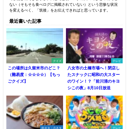
ない（そもそも食べログに掲載されていない）という悲惨な状況
を変えるべく、「筑後」をお伝えできればと思っています。
最近書いた記事
クイズ
テレビ
この場所は久留米市のどこ？
八女市の土橋市場へ！閉店し
（難易度：☆☆☆☆）【ちっ
たスナックに昭和の大スター
ごクイズ】
のワイン！？「前川清のキヨ
シこの夜」8月10日放送
街ネタ・小ネタ
テレビ