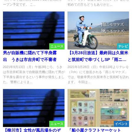
ープン予定です。 こ...
初めての方もどうもありがと...
ニュース
テレビ
男が自販機に隠れて下半身露
【3月28日放送】最終回は久留米
出 うきは市吉井町で不審者
と筑前町で幸づくしSP「雨ニモ
マケズ、」
2021年9月13日（月）午後2時ごろ、うき
2021年3月28日（日）午前11時よりテレＱ
は市吉井町富永で自動販売機に隠れて男が
（7ch）にて放送される「雨ニモマケズ」
下半身を露出するという事件が発生しまし
では、朝倉幸男が久留米市と筑前町を訪れ
た。 警察によりま...
ます。 今回は...
ニュース
イベント
【柳川市】女性が風呂場をのぞ
「船小屋クラフトマーケット