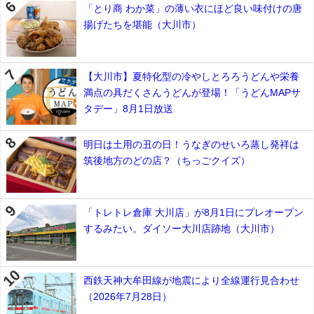
「とり商 わか菜」の薄い衣にほど良い味付けの唐
揚げたちを堪能（大川市）
【大川市】夏特化型の冷やしとろろうどんや栄養
満点の具だくさんうどんが登場！「うどんMAPサ
タデー」8月1日放送
明日は土用の丑の日！うなぎのせいろ蒸し発祥は
筑後地方のどの店？（ちっごクイズ）
「トレトレ倉庫 大川店」が8月1日にプレオープン
するみたい。ダイソー大川店跡地（大川市）
西鉄天神大牟田線が地震により全線運行見合わせ
（2026年7月28日）