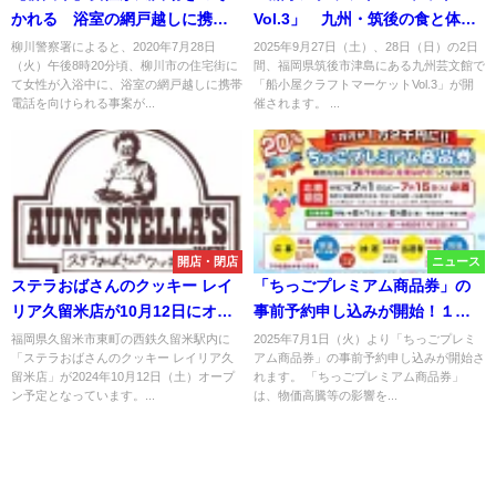
かれる 浴室の網戸越しに携帯
Vol.3」 九州・筑後の食と体験
電話
が大集合！わくわくさんの工作
柳川警察署によると、2020年7月28日
2025年9月27日（土）、28日（日）の2日
（火）午後8時20分頃、柳川市の住宅街に
間、福岡県筑後市津島にある九州芸文館で
ショーも
て女性が入浴中に、浴室の網戸越しに携帯
「船小屋クラフトマーケットVol.3」が開
電話を向けられる事案が...
催されます。 ...
開店・閉店
ニュース
ステラおばさんのクッキー レイ
「ちっごプレミアム商品券」の
リア久留米店が10月12日にオー
事前予約申し込みが開始！１万
プンするみたい。
円が１万２千円に（筑後市）
福岡県久留米市東町の西鉄久留米駅内に
2025年7月1日（火）より「ちっごプレミ
「ステラおばさんのクッキー レイリア久
アム商品券」の事前予約申し込みが開始さ
留米店」が2024年10月12日（土）オープ
れます。 「ちっごプレミアム商品券」
ン予定となっています。...
は、物価高騰等の影響を...