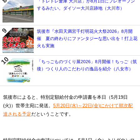
「トレトレ倉庫 大川店」が8月1日にプレオープン
するみたい。ダイソー大川店跡地（大川市）
筑後市『水田天満宮千灯明花火大祭2026』8月開
催 夏の終わりにファンタジーな思い出を！打上花
火も実施
「ちっごものづくり展2026」8月開催！ちっご（筑
後）つくり人のこだわりの逸品を紹介（八女市）
筑後市によると、特別定額給付金の申請書を本日（5月19日
(火)）世帯主宛に発送。
5月20日(水)～22日(金)にかけて順次配
達される予定
だということです。