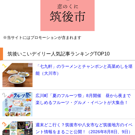
※当サイトにはプロモーションが含まれます
筑後いこいデイリー人気記事ランキングTOP10
「七九軒」のラーメンとチャンポンと高菜めしを堪
能（大川市）
広川町「夏のフルーツ祭」8月開催 昼から夜まで
楽しめるフルーツ・グルメ・イベントが大集合！
週末どこ行く？筑後市や八女市など筑後地方のイベ
ント情報をまるごと公開！（2026年8月8日、9日）