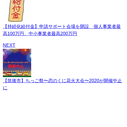
【持続化給付金】申請サポート会場を開設 個人事業者最
高100万円、中小事業者最高200万円
NEXT
【筑後市】ちっご祭〜恋のくに花火大会〜2020が開催中止
に