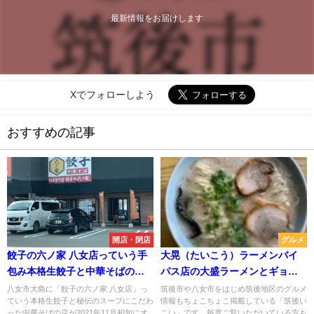
最新情報をお届けします
Xでフォローしよう
おすすめの記事
開店・閉店
グルメ
餃子の六ノ家 八女店っていう手
大晃（たいこう）ラーメンバイ
包み本格生餃子と中華そばの店
パス店の大盛ラーメンとギョー
が出来てる。11月初旬オープン
ザを満喫してきたよ（八女市）
八女市大島に「餃子の六ノ家 八女店」っ
筑後市や八女市をはじめ筑後地区のグルメ
ていう本格生餃子と秘伝のスープにこだわ
情報もちょこちょこ掲載している「筑後い
予定
った中華そばの店が2021年11月初旬にオ
こい」です。毎度ご覧いただいている方も