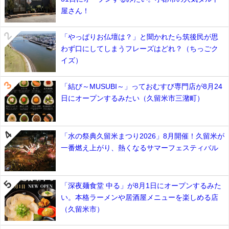
屋さん！
「やっぱりお仏壇は？」と聞かれたら筑後民が思
わず口にしてしまうフレーズはどれ？（ちっごク
イズ）
「結び～MUSUBI～」っておむすび専門店が8月24
日にオープンするみたい（久留米市三潴町）
「水の祭典久留米まつり2026」8月開催！久留米が
一番燃え上がり、熱くなるサマーフェスティバル
「深夜麺食堂 中る」が8月1日にオープンするみた
い。本格ラーメンや居酒屋メニューを楽しめる店
（久留米市）