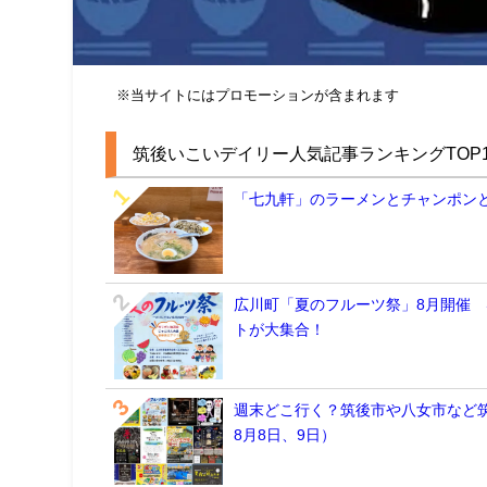
※当サイトにはプロモーションが含まれます
筑後いこいデイリー人気記事ランキングTOP1
「七九軒」のラーメンとチャンポン
広川町「夏のフルーツ祭」8月開催
トが大集合！
週末どこ行く？筑後市や八女市など筑
8月8日、9日）