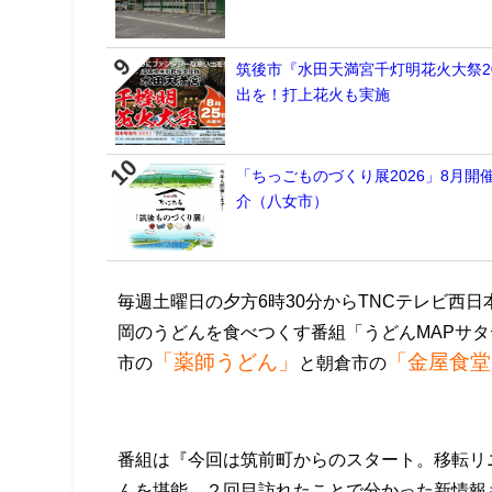
筑後市『水田天満宮千灯明花火大祭2
出を！打上花火も実施
「ちっごものづくり展2026」8月
介（八女市）
毎週土曜日の夕方6時30分からTNCテレビ西日
岡のうどんを食べつくす番組「うどんMAPサタデ
「薬師うどん」
「金屋食堂
市の
と朝倉市の
番組は『今回は筑前町からのスタート。移転リ
んを堪能。２回目訪れたことで分かった新情報