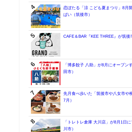
恋ぼたる「涼 こども夏まつり」8月
ぱい（筑後市）
CAFE＆BAR『KEE THREE』
「博多餃子 八助」が8月にオープン
田市）
先月食べ歩いた「筑後市や八女市や柳
7月）
「トレトレ倉庫 大川店」が8月1日
川市）