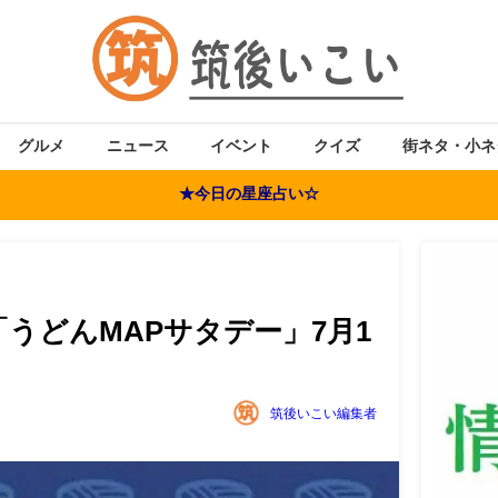
グルメ
ニュース
イベント
クイズ
街ネタ・小ネ
★今日の星座占い☆
うどんMAPサタデー」7月1
筑後いこい編集者