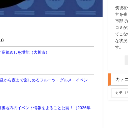
筑後在
方を盛
市部で
コミが
てこな
0
な状況
す。
と高菜めしを堪能（大川市）
カテ
 昼から夜まで楽しめるフルーツ・グルメ・イベン
後地方のイベント情報をまるごと公開！（2026年