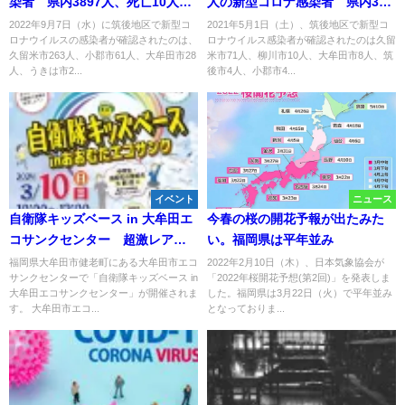
染者 県内3897人、死亡10人
人の新型コロナ感染者 県内352
【9月7日】
人感染【5月1日】
2022年9月7日（水）に筑後地区で新型コ
2021年5月1日（土）、筑後地区で新型コ
ロナウイルスの感染者が確認されたのは、
ロナウイルス感染者が確認されたのは久留
久留米市263人、小郡市61人、大牟田市28
米市71人、柳川市10人、大牟田市8人、筑
人、うきは市2...
後市4人、小郡市4...
イベント
ニュース
自衛隊キッズベース in 大牟田エ
今春の桜の開花予報が出たみた
コサンクセンター 超激レア！
い。福岡県は平年並み
自衛隊車両の乗車体験など開催
福岡県大牟田市健老町にある大牟田市エコ
2022年2月10日（木）、日本気象協会が
サンクセンターで「自衛隊キッズベース in
「2022年桜開花予想(第2回)」を発表しま
大牟田エコサンクセンター」が開催されま
した。福岡県は3月22日（火）で平年並み
す。 大牟田市エコ...
となっておりま...