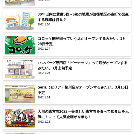
30年以内に震度5強～6強の地震が筑後地区の市町で発生
する確率は何％？
2022.1.30
コロッケ開発部っていう店がオープンするみたい。1月
28日予定
2022.1.27
ハンバーグ専門店「ピーナッツ」って店がオープンする
みたい。3月上旬予定
2022.1.26
Seria（セリア）柳川店がオープンするみたい。3月15日
予定
2022.1.24
大川の恵方巻2022～美味しい恵方巻を食べて飲食店を元
気に！～って人気企画が今年も！
2022.1.23