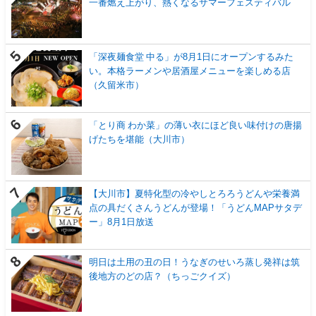
一番燃え上がり、熱くなるサマーフェスティバル
「深夜麺食堂 中る」が8月1日にオープンするみた
い。本格ラーメンや居酒屋メニューを楽しめる店
（久留米市）
「とり商 わか菜」の薄い衣にほど良い味付けの唐揚
げたちを堪能（大川市）
【大川市】夏特化型の冷やしとろろうどんや栄養満
点の具だくさんうどんが登場！「うどんMAPサタデ
ー」8月1日放送
明日は土用の丑の日！うなぎのせいろ蒸し発祥は筑
後地方のどの店？（ちっごクイズ）