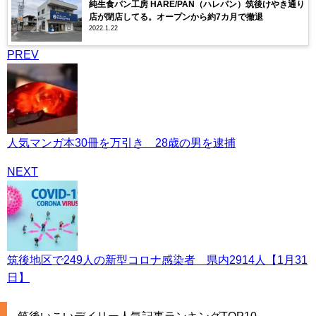
純生食パン工房 HARE/PAN（ハレパン）筑後けやき通り
店が閉店してる。オープンから約7カ月で撤退
2022.1.22
PREV
人気マンガ本30冊を万引き 28歳の男を逮捕
NEXT
筑後地区で249人の新型コロナ感染者 県内2914人【1月31
日】