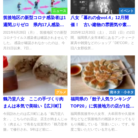
ニュース
イベント
筑後地区の新型コロナ感染者は1
八女「暮れの会vol.4」12月開
週間ぶりゼロ 県内17人感染【6
催！ 古い建物の雰囲気や素敵
月28日】
な街並みと一緒に楽しめる蚤の
2021年6月28日（月）、筑後地区での新型
2025年12月20日（土）、21日（日）の2日
コロナウイルス感染者は確認されませんで
間、福岡県八女市本町にあるアンティーク
市
した。 感染が確認されなかったのは、今
家具や雑貨などのショップ「DE’COR」と
月21日以来、7日...
旧八女郡役所...
グルメ
街ネタ・小ネタ
鶴乃堂八女 ここの手づくり肉
福岡県の「餃子人気ランキング
まんは本気で美味い【広川町】
TOP20」に筑後地方の店が1位含
めて3店もランクインしてる
今回訪れたのは広川町にある「鶴乃堂八
福岡県筑後市や八女市、大牟田市や久留米
女」。こちらのお店は、店主が肉まんじゅ
市などなど筑後地方の雑談ネタだってもり
（2025年7月）
う（肉まん）で有名な佐賀市の「鶴乃堂本
もり掲載している「筑後いこい」です。毎
舗」で修行され、5年ほど前に...
度ご覧いただいている方も初...