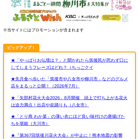
※当サイトにはプロモーションが含まれます
ピックアップ！
★「やっぱりお仏壇は？」と聞かれたら筑後民が思わず口に
してしまうフレーズはどれ？（ちっごクイ
★先月食べ歩いた「筑後市や八女市や柳川市」などのグルメ
店をまるっと公開！（2026年7月）
★「矢部村花火大会2026」8月開催 頭上で打ち上がる花火
は迫力満点！出店や盆踊りも（八女市）
★「とり商 わか菜」の薄い衣にほど良い味付けの唐揚げた
ちを堪能（大川市）
★『第367回筑後川花火大会』が中止に！熊本地震の影響