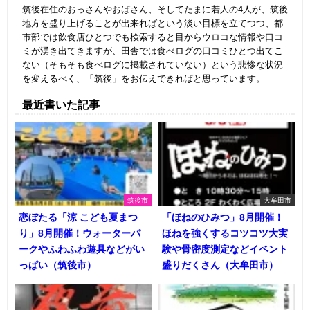
筑後在住のおっさんやおばさん、そしてたまに若人の4人が、筑後
地方を盛り上げることが出来ればという淡い目標を立てつつ、都
市部では飲食店ひとつでも検索すると目からウロコな情報や口コ
ミが湧き出てきますが、田舎では食べログの口コミひとつ出てこ
ない（そもそも食べログに掲載されていない）という悲惨な状況
を変えるべく、「筑後」をお伝えできればと思っています。
最近書いた記事
筑後市
大牟田市
恋ぼたる「涼 こども夏まつ
「ほねのひみつ」8月開催！
り」8月開催！ウォーターパ
ほねを強くするコツコツ大実
ークやふわふわ遊具などがい
験や骨密度測定などイベント
っぱい（筑後市）
盛りだくさん（大牟田市）