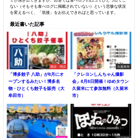
ミが湧き出てきますが、田舎では食べログの口コミひとつ出てこ
ない（そもそも食べログに掲載されていない）という悲惨な状況
を変えるべく、「筑後」をお伝えできればと思っています。
最近書いた記事
開店・閉店
久留米市
「博多餃子 八助」が8月にオ
「クレヨンしんちゃん撮影
ープンするみたい！博多名
会」8月8日開催！ゆめタウン
物・ひとくち餃子を販売（大
久留米にて参加無料（久留米
牟田市）
市）