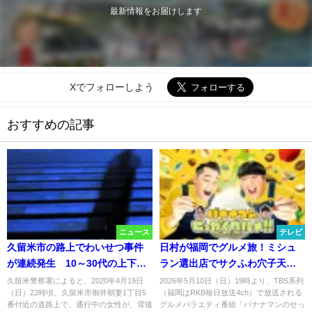
最新情報をお届けします
Xでフォローしよう
おすすめの記事
ニュース
テレビ
久留米市の路上でわいせつ事件
日村が福岡でグルメ旅！ミシュ
が連続発生 10～30代の上下黒
ラン選出店でサクふわ穴子天ぷ
系の服を着た男
ら「バナナマンのせっかくグル
久留米警察署によると、2020年4月19日
2026年5月10日（日）19時より、TBS系列
（日）22時頃、久留米市御井朝妻1丁目5
（福岡はRKB毎日放送4ch）で放送される
メ」5月10日放送
番付近の道路上で、通行中の女性が、背後
グルメバラエティ番組「バナナマンのせっ