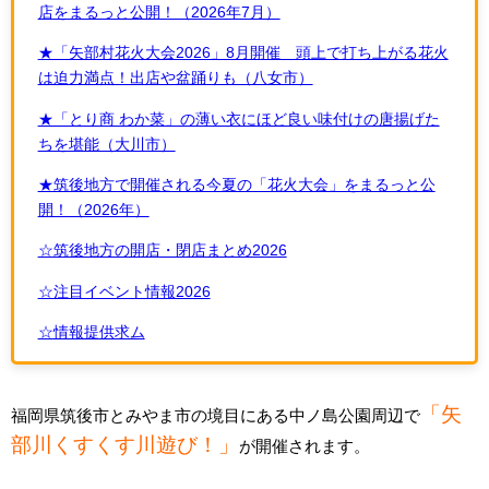
店をまるっと公開！（2026年7月）
★「矢部村花火大会2026」8月開催 頭上で打ち上がる花火
は迫力満点！出店や盆踊りも（八女市）
★「とり商 わか菜」の薄い衣にほど良い味付けの唐揚げた
ちを堪能（大川市）
★筑後地方で開催される今夏の「花火大会」をまるっと公
開！（2026年）
☆筑後地方の開店・閉店まとめ2026
☆注目イベント情報2026
☆情報提供求ム
「矢
福岡県筑後市とみやま市の境目にある中ノ島公園周辺で
部川くすくす川遊び！」
が開催されます。