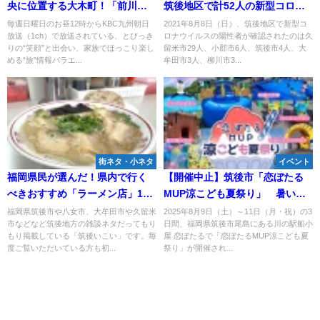
央に位置する大木町！「前川清
筑後地区で計52人の新型コロナ
の笑顔まんてんタビ好キ」7月28
感染者 県内702人【8月8日】
毎週日曜日のお昼12時からKBC九州朝日
2021年8月8日（日）、筑後地区で新型コ
放送（1ch）で放送されている、とびっき
ロナウイルスの陽性者が確認されたのは久
日放送
りの“笑顔”と出会い、家族でほっこり楽し
留米市29人、小郡市6人、筑後市4人、大
める“旅”情報バラエ...
牟田市3人、柳川市3...
街ネタ・小ネタ
イベント
福岡県民が選んだ！県内で行く
【開催中止】筑後市「恋ぼたる
べきおすすめ「ラーメン店」11
MUP涼こども夏祭り」 暑い夏
選に八女や大牟田やみやまなど
は水遊びをしよう！各店自慢の
福岡県筑後市や八女市、大牟田市や久留米
2025年8月9日（土）～11日（月・祝）の3
市などなど筑後地方の雑談ネタだってもり
日間、福岡県筑後市尾島にある川の駅船小
筑後地方から5店も選ばれてる
かき氷も
もり掲載している「筑後いこい」です。毎
屋 恋ぼたるで「恋ぼたるMUP涼こども夏
（2025年）
度ご覧いただいている方も初...
祭り」が開催され...