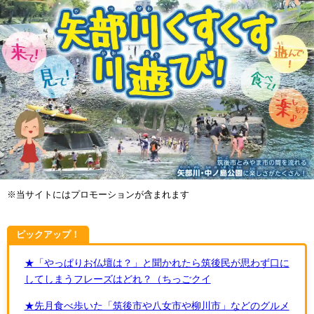
※当サイトにはプロモーションが含まれます
ピックアップ！
★「やっぱりお仏壇は？」と聞かれたら筑後民が思わず口に
してしまうフレーズはどれ？（ちっごクイ
★先月食べ歩いた「筑後市や八女市や柳川市」などのグルメ