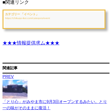
■関連リンク
カテゴリー 「イベント」
https://chikugo-ikoi.com/category/event
★★★情報提供求ム★★★
関連記事
PREV
「とり心」がみやま市に9月3日オープンするみたい。とり
一の味がそのままに復活！