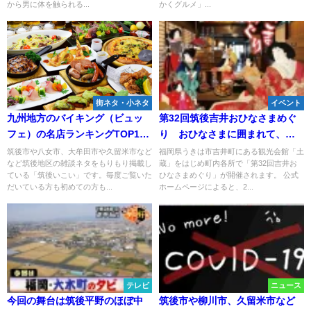
から男に体を触られる...
かくグルメ」...
街ネタ・小ネタ
イベント
九州地方のバイキング（ビュッ
第32回筑後吉井おひなさまめぐ
フェ）の名店ランキングTOP10
り おひなさまに囲まれて、の
に筑後地区の店が入ってる！
んびりとそぞろ歩きしません
筑後市や八女市、大牟田市や久留米市など
福岡県うきは市吉井町にある観光会館「土
など筑後地区の雑談ネタをもりもり掲載し
蔵」をはじめ町内各所で「第32回吉井お
か！
ている「筑後いこい」です。毎度ご覧いた
ひなさまめぐり」が開催されます。 公式
だいている方も初めての方も...
ホームページによると、2...
テレビ
ニュース
今回の舞台は筑後平野のほぼ中
筑後市や柳川市、久留米市など