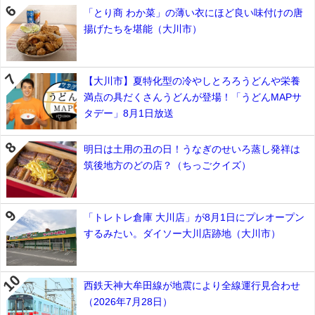
「とり商 わか菜」の薄い衣にほど良い味付けの唐
揚げたちを堪能（大川市）
【大川市】夏特化型の冷やしとろろうどんや栄養
満点の具だくさんうどんが登場！「うどんMAPサ
タデー」8月1日放送
明日は土用の丑の日！うなぎのせいろ蒸し発祥は
筑後地方のどの店？（ちっごクイズ）
「トレトレ倉庫 大川店」が8月1日にプレオープン
するみたい。ダイソー大川店跡地（大川市）
西鉄天神大牟田線が地震により全線運行見合わせ
（2026年7月28日）