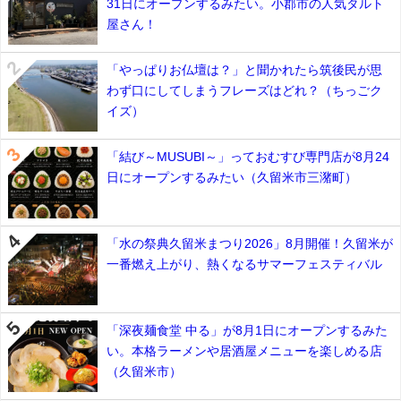
31日にオープンするみたい。小郡市の人気タルト
屋さん！
「やっぱりお仏壇は？」と聞かれたら筑後民が思
わず口にしてしまうフレーズはどれ？（ちっごク
イズ）
「結び～MUSUBI～」っておむすび専門店が8月24
日にオープンするみたい（久留米市三潴町）
「水の祭典久留米まつり2026」8月開催！久留米が
一番燃え上がり、熱くなるサマーフェスティバル
「深夜麺食堂 中る」が8月1日にオープンするみた
い。本格ラーメンや居酒屋メニューを楽しめる店
（久留米市）