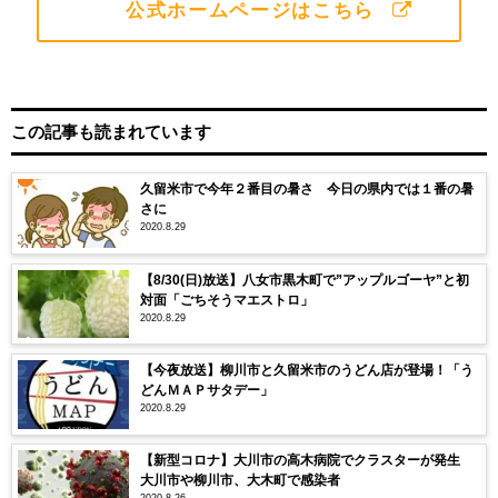
公式ホームページはこちら
この記事も読まれています
久留米市で今年２番目の暑さ 今日の県内では１番の暑
さに
2020.8.29
【8/30(日)放送】八女市黒木町で”アップルゴーヤ”と初
対面「ごちそうマエストロ」
2020.8.29
【今夜放送】柳川市と久留米市のうどん店が登場！「う
どんＭＡＰサタデー」
2020.8.29
【新型コロナ】大川市の高木病院でクラスターが発生
大川市や柳川市、大木町で感染者
2020.8.26