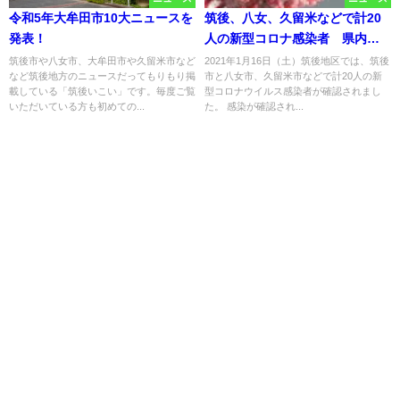
令和5年大牟田市10大ニュースを
筑後、八女、久留米などで計20
発表！
人の新型コロナ感染者 県内で
は過去最多の411人【1月16日】
筑後市や八女市、大牟田市や久留米市など
2021年1月16日（土）筑後地区では、筑後
など筑後地方のニュースだってもりもり掲
市と八女市、久留米市などで計20人の新
載している「筑後いこい」です。毎度ご覧
型コロナウイルス感染者が確認されまし
いただいている方も初めての...
た。 感染が確認され...