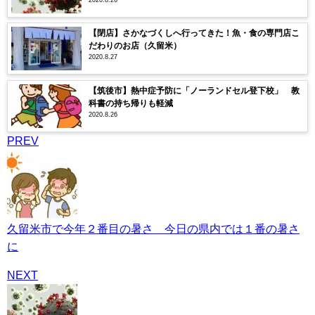
【閉店】さかなづくしへ行ってきた！魚・食の専門店こ
だわりのお店（久留米）
2020.8.27
【筑後市】熱中症予防に「ノーランドセル登下校」 教
科書の持ち帰りも軽減
2020.8.26
PREV
久留米市で今年２番目の暑さ 今日の県内では１番の暑さ
に
NEXT