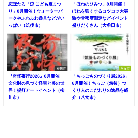
恋ぼたる「涼 こども夏まつ
「ほねのひみつ」8月開催！
り」8月開催！ウォーターパ
ほねを強くするコツコツ大実
ークやふわふわ遊具などがい
験や骨密度測定などイベント
っぱい（筑後市）
盛りだくさん（大牟田市）
柳川市
八女市
『奇怪夜行2026』8月開催
「ちっごものづくり展2026」
文化財の息づく怪異と美の世
8月開催！ちっご（筑後）つ
界！提灯アートイベント（柳
くり人のこだわりの逸品を紹
川市）
介（八女市）