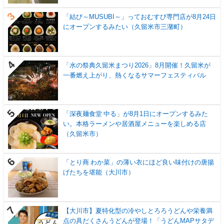
「結び～MUSUBI～」っておむすび専門店が8月24日
にオープンするみたい（久留米市三潴町）
「水の祭典久留米まつり2026」8月開催！久留米が
一番燃え上がり、熱くなるサマーフェスティバル
「深夜麺食堂 中る」が8月1日にオープンするみた
い。本格ラーメンや居酒屋メニューを楽しめる店
（久留米市）
「とり商 わか菜」の薄い衣にほど良い味付けの唐揚
げたちを堪能（大川市）
【大川市】夏特化型の冷やしとろろうどんや栄養満
点の具だくさんうどんが登場！「うどんMAPサタデ