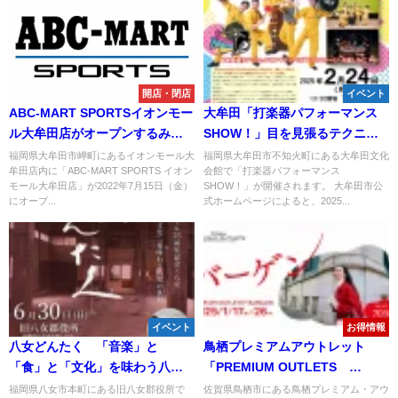
開店・閉店
イベント
ABC-MART SPORTSイオンモー
大牟田「打楽器パフォーマンス
ル大牟田店がオープンするみた
SHOW！」目を見張るテクニッ
い。7月15日予定
クとアイディアに溢れたステー
福岡県大牟田市岬町にあるイオンモール大
福岡県大牟田市不知火町にある大牟田文化
牟田店内に「ABC-MART SPORTS イオン
会館で「打楽器パフォーマンス
ジ！入場無料
モール大牟田店」が2022年7月15日（金）
SHOW！」が開催されます。 大牟田市公
にオープ...
式ホームページによると、2025...
イベント
お得情報
八女どんたく 「音楽」と
鳥栖プレミアムアウトレット
「食」と「文化」を味わう八女
「PREMIUM OUTLETS®
の休日。
BARGAIN」 最大70％OFFの冬
福岡県八女市本町にある旧八女郡役所で
佐賀県鳥栖市にある鳥栖プレミアム・アウ