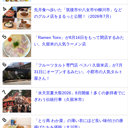
先月食べ歩いた「筑後市や八女市や柳川市」など
のグルメ店をまるっと公開！（2026年7月）
「Ramen Toiro」が8月16日をもって閉店するみた
い。久留米の人気ラーメン店
「フルーツタルト専門店 ベスパ 久留米店」が7月
31日にオープンするみたい。小郡市の人気タルト
屋さん！
「水天宮夏大祭2026」8月開催！多くの参拝者でに
ぎわう伝統行事（久留米市）
「とり商 わか菜」の薄い衣にほど良い味付けの唐
揚げたちを堪能（大川市）