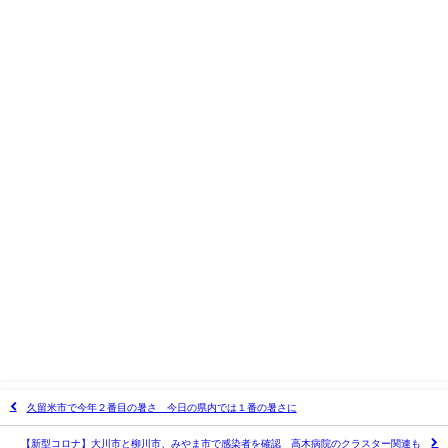
久留米市で今年２番目の暑さ 今日の県内では１番の暑さに
【新型コロナ】大川市と柳川市、みやま市で感染者を確認 高木病院のクラスター関連も