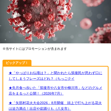
※当サイトにはプロモーションが含まれます
ピックアップ！
★「やっぱりお仏壇は？」と聞かれたら筑後民が思わず口に
してしまうフレーズはどれ？（ちっごクイ
★先月食べ歩いた「筑後市や八女市や柳川市」などのグルメ
店をまるっと公開！（2026年7月）
★「矢部村花火大会2026」8月開催 頭上で打ち上がる花火
は迫力満点！出店や盆踊りも（八女市）