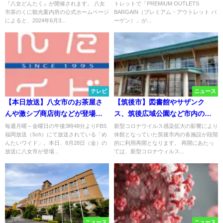
『八女どんたく』が開催されます。 八女
トレットで「PREMIUM OUTLETS®
物バーゲン開催！
市茶のくに観光案内所の公式ホームページ
BARGAIN（プレミアム・アウトレット バ
によると、2024年6月3...
ーゲン）」が...
テレビ
ニュース
【本日放送】八女市のお茶屋さ
【筑後市】図書館やサザンク
んや激シブ商店街などが登場！
ス、筑後広域公園など市内の各
「めんたいワイド」
施設が再開へ
毎週月曜～金曜日の午後3時48分よりFBS
新型コロナウイルス感染拡大の影響により
福岡放送（5ch）にて放送されている「め
休館となっていた筑後市内の各施設が段階
んたいワイド」。本日、8月28日（金）の
的に利用再開となります。 再開にあたっ
放送に八女市が登場...
ては、新型コロナウィルス...
ニュース
ニュース