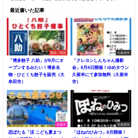
最近書いた記事
開店・閉店
久留米市
「博多餃子 八助」が8月にオ
「クレヨンしんちゃん撮影
ープンするみたい！博多名
会」8月8日開催！ゆめタウン
物・ひとくち餃子を販売（大
久留米にて参加無料（久留米
牟田市）
市）
筑後市
大牟田市
恋ぼたる「涼 こども夏まつ
「ほねのひみつ」8月開催！