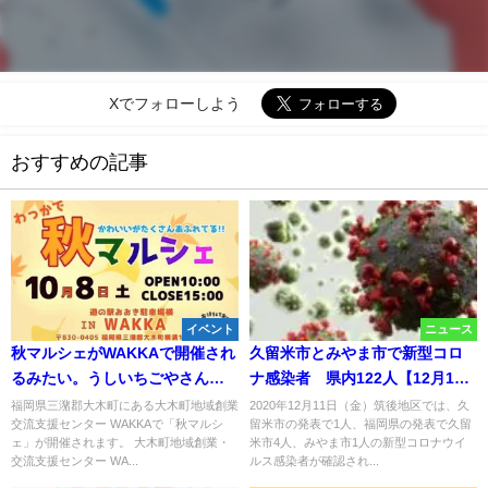
Xでフォローしよう
おすすめの記事
イベント
ニュース
秋マルシェがWAKKAで開催され
久留米市とみやま市で新型コロ
るみたい。うしいちごやさんの
ナ感染者 県内122人【12月11
いちご牛乳など出店！10月8日
日】
福岡県三潴郡大木町にある大木町地域創業
2020年12月11日（金）筑後地区では、久
交流支援センター WAKKAで「秋マルシ
留米市の発表で1人、福岡県の発表で久留
（大木町）
ェ」が開催されます。 大木町地域創業・
米市4人、みやま市1人の新型コロナウイ
交流支援センター WA...
ルス感染者が確認され...