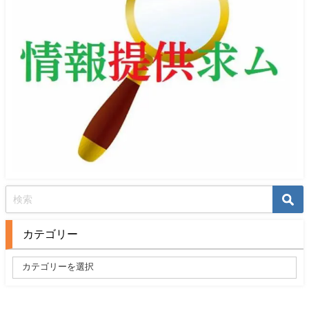
カテゴリー