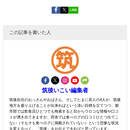
LINE
この記事を書いた人
筑後いこい編集者
筑後在住のおっさんやおばさん、そしてたまに若人の4人が、筑後
地方を盛り上げることが出来ればという淡い目標を立てつつ、都
市部では飲食店ひとつでも検索すると目からウロコな情報や口コ
ミが湧き出てきますが、田舎では食べログの口コミひとつ出てこ
ない（そもそも食べログに掲載されていない）という悲惨な状況
を変えるべく、「筑後」をお伝えできればと思っています。