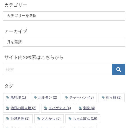
カテゴリー
アーカイブ
サイト内の検索はこちらから
タグ
魚料理
(1)
ホルモン
(2)
チャーハン
(43)
担々麵
(1)
地鶏の炭火焼
(2)
スパゲティ
(4)
刺身
(4)
台湾料理
(1)
とんかつ
(5)
ちゃんぽん
(16)