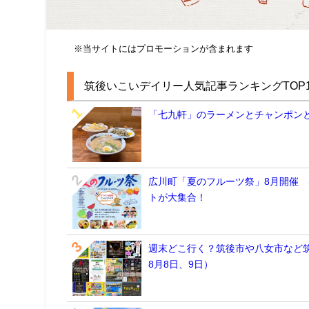
※当サイトにはプロモーションが含まれます
筑後いこいデイリー人気記事ランキングTOP1
「七九軒」のラーメンとチャンポン
広川町「夏のフルーツ祭」8月開催
トが大集合！
週末どこ行く？筑後市や八女市など筑
8月8日、9日）