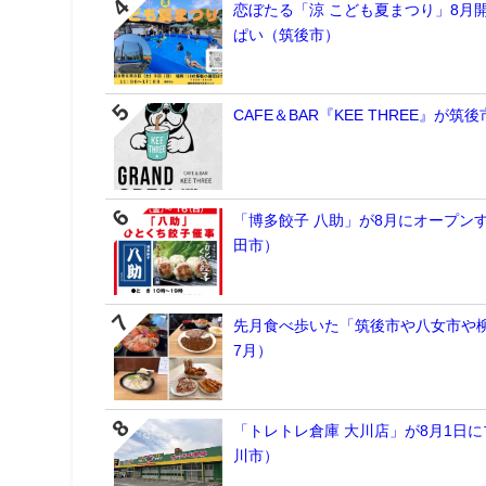
恋ぼたる「涼 こども夏まつり」8月
ぱい（筑後市）
CAFE＆BAR『KEE THREE』
「博多餃子 八助」が8月にオープン
田市）
先月食べ歩いた「筑後市や八女市や柳
7月）
「トレトレ倉庫 大川店」が8月1日
川市）