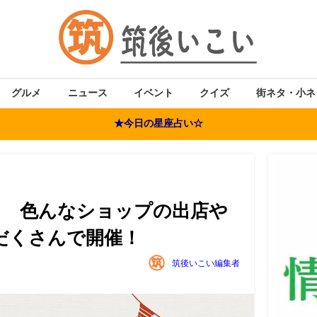
グルメ
ニュース
イベント
クイズ
街ネタ・小ネ
★今日の星座占い☆
che」 色んなショップの出店や
だくさんで開催！
筑後いこい編集者