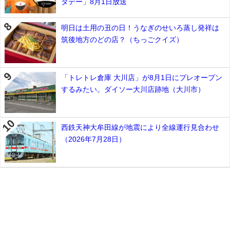
タデー」8月1日放送
明日は土用の丑の日！うなぎのせいろ蒸し発祥は
筑後地方のどの店？（ちっごクイズ）
「トレトレ倉庫 大川店」が8月1日にプレオープン
するみたい。ダイソー大川店跡地（大川市）
西鉄天神大牟田線が地震により全線運行見合わせ
（2026年7月28日）