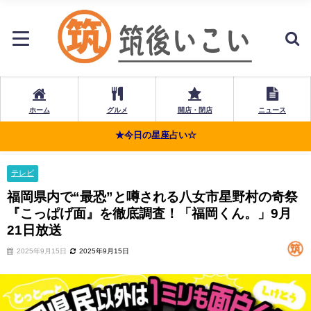
ホーム
グルメ
開店・閉店
ニュース
★今日の星座占い☆
テレビ
福岡県内で“最恐”と噂される八女市星野村の奇祭
『こっぱげ面』を徹底調査！「福岡くん。」9月
21日放送
2025年9月15日
2025年9月15日