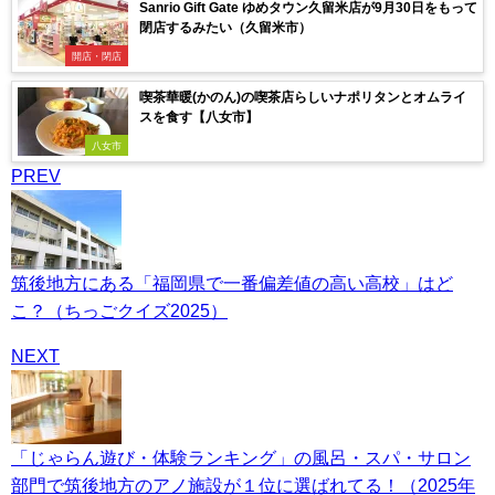
Sanrio Gift Gate ゆめタウン久留米店が9月30日をもって
閉店するみたい（久留米市）
開店・閉店
喫茶華暖(かのん)の喫茶店らしいナポリタンとオムライ
スを食す【八女市】
八女市
PREV
筑後地方にある「福岡県で一番偏差値の高い高校」はど
こ？（ちっごクイズ2025）
NEXT
「じゃらん遊び・体験ランキング」の風呂・スパ・サロン
部門で筑後地方のアノ施設が１位に選ばれてる！（2025年