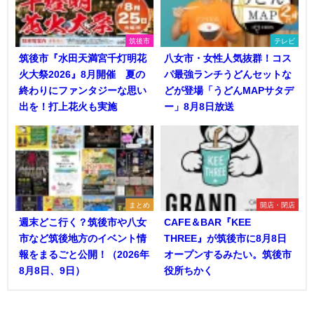
筑後市
テレビ
筑後市『水田天満宮千灯明花
八女市・女性人気抜群！コス
火大祭2026』8月開催 夏の
パ最強ランチうどんセットな
終わりにファンタジーな思い
どが登場「うどんMAPサタデ
出を！打上花火も実施
ー」8月8日放送
まとめ
開店・閉店
週末どこ行く？筑後市や八女
CAFE＆BAR『KEE
市など筑後地方のイベント情
THREE』が筑後市に8月8日
報をまるごと公開！（2026年
オープンするみたい。筑後市
8月8日、9日）
役所ちかく