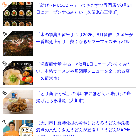
「結び～MUSUBI～」っておむすび専門店が8月24
日にオープンするみたい（久留米市三潴町）
「水の祭典久留米まつり2026」8月開催！久留米が
一番燃え上がり、熱くなるサマーフェスティバル
「深夜麺食堂 中る」が8月1日にオープンするみた
い。本格ラーメンや居酒屋メニューを楽しめる店
（久留米市）
「とり商 わか菜」の薄い衣にほど良い味付けの唐
揚げたちを堪能（大川市）
【大川市】夏特化型の冷やしとろろうどんや栄養
満点の具だくさんうどんが登場！「うどんMAPサ