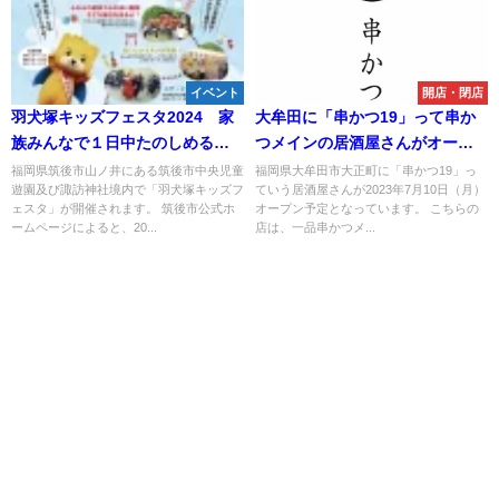
イベント
開店・閉店
羽犬塚キッズフェスタ2024 家
大牟田に「串かつ19」って串か
族みんなで１日中たのしめるイ
つメインの居酒屋さんがオープ
ベント！（筑後市）
ンするみたい。7月10日
福岡県筑後市山ノ井にある筑後市中央児童
福岡県大牟田市大正町に「串かつ19」っ
遊園及び諏訪神社境内で「羽犬塚キッズフ
ていう居酒屋さんが2023年7月10日（月）
ェスタ」が開催されます。 筑後市公式ホ
オープン予定となっています。 こちらの
ームページによると、20...
店は、一品串かつメ...