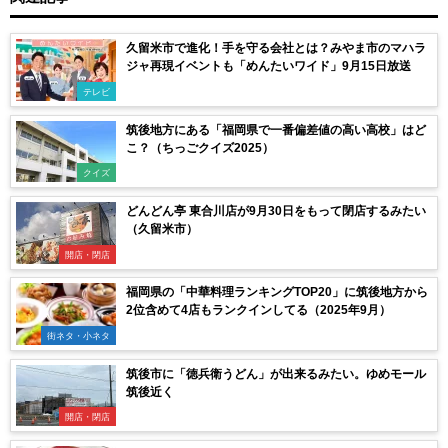
久留米市で進化！手を守る会社とは？みやま市のマハラ
ジャ再現イベントも「めんたいワイド」9月15日放送
テレビ
筑後地方にある「福岡県で一番偏差値の高い高校」はど
こ？（ちっごクイズ2025）
クイズ
どんどん亭 東合川店が9月30日をもって閉店するみたい
（久留米市）
開店・閉店
福岡県の「中華料理ランキングTOP20」に筑後地方から
2位含めて4店もランクインしてる（2025年9月）
街ネタ・小ネタ
筑後市に「徳兵衛うどん」が出来るみたい。ゆめモール
筑後近く
開店・閉店