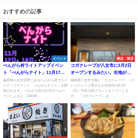
おすすめの記事
イベント
開店・閉店
べんがら村ライトアップイベン
コガクレープが八女市に3月2日
ト「べんがらナイト」11月17
オープンするみたい。生地が主
日、18日開催 今年のライトア
役のクレープ屋さん
福岡県八女市宮野にあるべんがら村でライ
福岡県八女市大島に「コガクレープ」って
トアップイベント「べんがらナイト」が開
いうクレープ屋さんが2025年3月2日
ップはシャボン玉とのコラボレ
催されます。 べんがら村の公式ホームペ
（日）午前11時グランドオープンしま
ーション！
ージによると、2023年...
す。 「コガクレープ」は、...