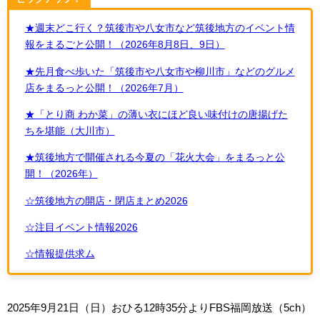
★週末どこ行く？筑後市や八女市など筑後地方のイベント情
報をまるごと公開！（2026年8月8日、9日）
★先月食べ歩いた「筑後市や八女市や柳川市」などのグルメ
店をまるっと公開！（2026年7月）
★「とり商 わか菜」の薄い衣にほど良い味付けの唐揚げた
ちを堪能（大川市）
★筑後地方で開催される今夏の「花火大会」をまるっと公
開！（2026年）
☆筑後地方の開店・閉店まとめ2026
☆注目イベント情報2026
☆情報提供求ム
2025年9月21日（日）おひる12時35分よりFBS福岡放送（5ch）