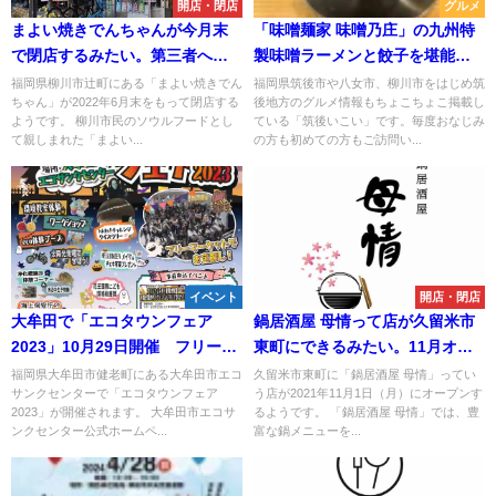
開店・閉店
グルメ
まよい焼きでんちゃんが今月末
「味噌麺家 味噌乃庄」の九州特
で閉店するみたい。第三者への
製味噌ラーメンと餃子を堪能！
事業承継に望み
（柳川市）
福岡県柳川市辻町にある「まよい焼きでん
福岡県筑後市や八女市、柳川市をはじめ筑
ちゃん」が2022年6月末をもって閉店する
後地方のグルメ情報もちょこちょこ掲載し
ようです。 柳川市民のソウルフードとし
ている「筑後いこい」です。毎度おなじみ
て親しまれた「まよい...
の方も初めての方もご訪問い...
イベント
開店・閉店
大牟田で「エコタウンフェア
鍋居酒屋 母情って店が久留米市
2023」10月29日開催 フリーマ
東町にできるみたい。11月オー
ーケットや環境教室体験教室＆
プン
福岡県大牟田市健老町にある大牟田市エコ
久留米市東町に「鍋居酒屋 母情」ってい
サンクセンターで「エコタウンフェア
う店が2021年11月1日（月）にオープンす
ワークショップなど！
2023」が開催されます。 大牟田市エコサ
るようです。 「鍋居酒屋 母情」では、豊
ンクセンター公式ホームペ...
富な鍋メニューを...