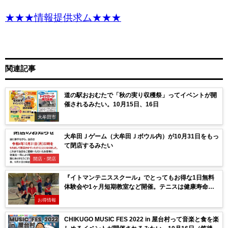
★★★情報提供求ム★★★
関連記事
道の駅おおむたで「秋の実り収穫祭」ってイベントが開
催されるみたい。10月15日、16日
大牟田市
大牟田Ｊゲーム（大牟田Ｊボウル内）が10月31日をもっ
て閉店するみたい
開店・閉店
『イトマンテニススクール』でとってもお得な1日無料
体験会や1ヶ月短期教室など開催。テニスは健康寿命が
延びる！？（久留米市）
お得情報
CHIKUGO MUSIC FES 2022 in 屋台村って音楽と食を楽