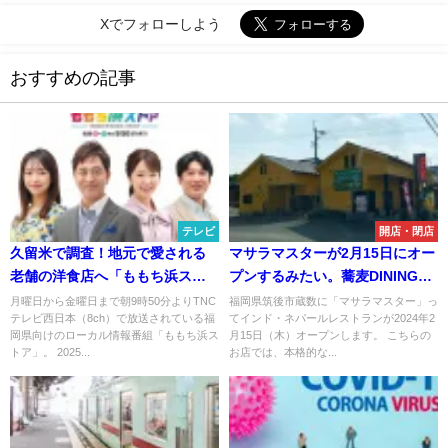
Xでフォローしよう
おすすめの記事
テレビ
開店・閉店
久留米で調査！地元で愛される
マサラマスターが2月15日にオー
老舗の洋食店へ「ももち浜スト
プンするみたい。蕎麦DINING・
ア」12月19日放送
禅の跡地（筑後市）
月曜日から金曜日まで朝9時50分よりTNC
福岡県筑後市蔵数に「マサラマスター」っ
テレビ西日本（8ch）で放送されている福
てインド・ネパールレストランが2024年2
岡県向けのローカル情報番組「ももち浜ス
月15日（木）オープンします。 こちらの
トア」。 2025...
お店では、本格的な...