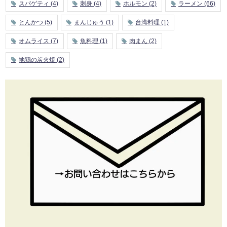
スパゲティ
(4)
刺身
(4)
ホルモン
(2)
ラーメン
(66)
とんかつ
(5)
まんじゅう
(1)
台湾料理
(1)
オムライス
(7)
魚料理
(1)
肉まん
(2)
地鶏の炭火焼
(2)