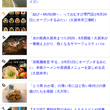
イズ）
「結び～MUSUBI～」っておむすび専門店が8月24
日にオープンするみたい（久留米市三潴町）
「水の祭典久留米まつり2026」8月開催！久留米が
一番燃え上がり、熱くなるサマーフェスティバル
「深夜麺食堂 中る」が8月1日にオープンするみた
い。本格ラーメンや居酒屋メニューを楽しめる店
（久留米市）
「とり商 わか菜」の薄い衣にほど良い味付けの唐
揚げたちを堪能（大川市）
【大川市】夏特化型の冷やしとろろうどんや栄養