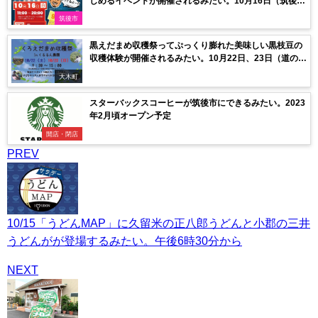
しめるイベントが開催されるみたい。10月16日（筑後
市）
筑後市
黒えだまめ収穫祭ってぷっくり膨れた美味しい黒枝豆の
収穫体験が開催されるみたい。10月22日、23日（道の駅
おおき）
大木町
スターバックスコーヒーが筑後市にできるみたい。2023
年2月頃オープン予定
開店・閉店
PREV
10/15「うどんMAP」に久留米の正八郎うどんと小郡の三井
うどんがが登場するみたい。午後6時30分から
NEXT