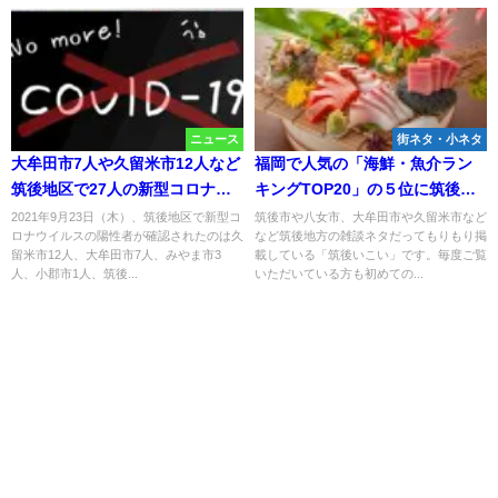
ニュース
街ネタ・小ネタ
大牟田市7人や久留米市12人など
福岡で人気の「海鮮・魚介ラン
筑後地区で27人の新型コロナ感
キングTOP20」の５位に筑後地
染者 県内123人【9月23日】
方の店がランクインしてる！
2021年9月23日（木）、筑後地区で新型コ
筑後市や八女市、大牟田市や久留米市など
ロナウイルスの陽性者が確認されたのは久
など筑後地方の雑談ネタだってもりもり掲
2024年11月
留米市12人、大牟田市7人、みやま市3
載している「筑後いこい」です。毎度ご覧
人、小郡市1人、筑後...
いただいている方も初めての...