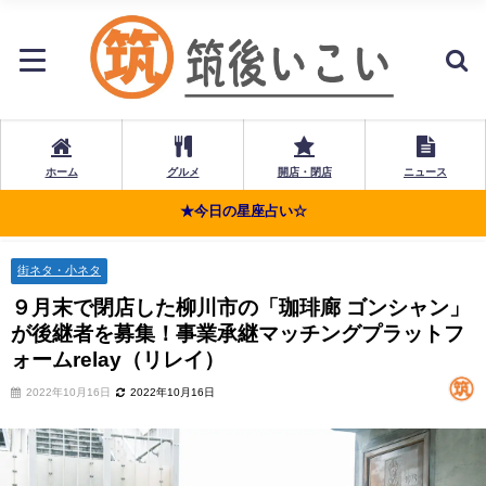
ホーム
グルメ
開店・閉店
ニュース
★今日の星座占い☆
街ネタ・小ネタ
９月末で閉店した柳川市の「珈琲廊 ゴンシャン」
が後継者を募集！事業承継マッチングプラットフ
ォームrelay（リレイ）
2022年10月16日
2022年10月16日