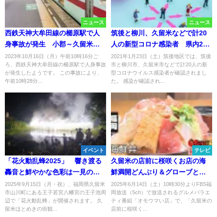
ニュース
ニュース
西鉄天神大牟田線の櫛原駅で人
筑後と柳川、久留米などで計20
身事故が発生 小郡～久留米間
人の新型コロナ感染者 県内214
で運転見合わせなど
人【1月23日】
2023年10月16日（月）午前10時16分ご
2021年1月23日（土）筑後地区では、筑後
ろ、西鉄天神大牟田線の櫛原駅で人身事故
市と柳川市、久留米市などで計20人の新
が発生したようです。 この事故により、
型コロナウイルス感染者が確認されまし
午前10時28分...
た。 感染が確認され...
イベント
テレビ
「花火動乱蜂2025」 響き渡る
久留米の店前に桜咲くお店の海
轟音と鮮やかな色彩は一見の価
鮮満開どんぶり＆グローブとん
値あり！【久留米市】
かつ「オモウマい店」6月14日放
2025年9月15日（月・祝）、福岡県久留米
2025年6月14日（土）10時30分よりFBS福
市山川町にある王子若宮八幡宮の王子池周
岡放送（5ch）で放送されるグルメバラエ
送
辺で「花火動乱蜂」が開催されます。 久
ティ番組「オモウマい店」で、「久留米の
留米ほとめきの街観...
店前に桜咲く...