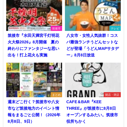
筑後市
テレビ
筑後市『水田天満宮千灯明花
八女市・女性人気抜群！コス
火大祭2026』8月開催 夏の
パ最強ランチうどんセットな
終わりにファンタジーな思い
どが登場「うどんMAPサタデ
出を！打上花火も実施
ー」8月8日放送
まとめ
開店・閉店
週末どこ行く？筑後市や八女
CAFE＆BAR『KEE
市など筑後地方のイベント情
THREE』が筑後市に8月8日
報をまるごと公開！（2026年
オープンするみたい。筑後市
8月8日、9日）
役所ちかく