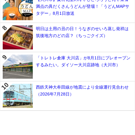
満点の具だくさんうどんが登場！「うどんMAPサ
タデー」8月1日放送
明日は土用の丑の日！うなぎのせいろ蒸し発祥は
筑後地方のどの店？（ちっごクイズ）
「トレトレ倉庫 大川店」が8月1日にプレオープン
するみたい。ダイソー大川店跡地（大川市）
西鉄天神大牟田線が地震により全線運行見合わせ
（2026年7月28日）