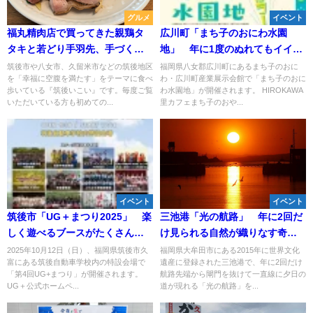
グルメ
イベント
福丸精肉店で買ってきた親鶏タ
広川町「まち子のおにわ水園
タキと若どり手羽先、手づくり
地」 年に1度のぬれてもイイ
ポテトサラダなどのご紹介
日！みんなで思いっきり水遊び
筑後市や八女市、久留米市などの筑後地区
福岡県八女郡広川町にあるまち子のおに
を「幸福に空腹を満たす」をテーマに食べ
わ・広川町産業展示会館で「まち子のおに
をしよう
歩いている『筑後いこい』です。毎度ご覧
わ水園地」が開催されます。 HIROKAWA
いただいている方も初めての...
里カフェまち子のおや...
イベント
イベント
筑後市「UG＋まつり2025」 楽
三池港「光の航路」 年に2回だ
しく遊べるブースがたくさん！
け見られる自然が織りなす奇跡
色んなショップも大集合
の絶景
2025年10月12日（日）、福岡県筑後市久
福岡県大牟田市にある2015年に世界文化
富にある筑後自動車学校内の特設会場で
遺産に登録された三池港で、年に2回だけ
「第4回UG+まつり」が開催されます。
航路先端から閘門を抜けて一直線に夕日の
UG＋公式ホームペ...
道が現れる「光の航路」を...