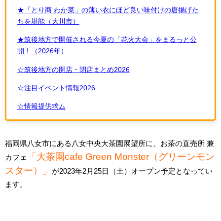
★「とり商 わか菜」の薄い衣にほど良い味付けの唐揚げた
ちを堪能（大川市）
★筑後地方で開催される今夏の「花火大会」をまるっと公
開！（2026年）
☆筑後地方の開店・閉店まとめ2026
☆注目イベント情報2026
☆情報提供求ム
福岡県八女市にある八女中央大茶園展望所に、お茶の直売所 兼
「大茶園cafe Green Monster（グリーンモン
カフェ
スター）」
が2023年2月25日（土）オープン予定となってい
ます。