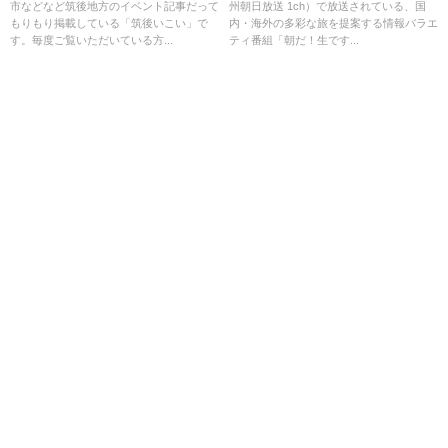
市などなど筑後地方のイベント記事だって
州朝日放送 1ch）で放送されている、国
日、19日）
送
もりもり掲載している「筑後いこい」で
内・海外の多彩な旅を提案する情報バラエ
す。毎度ご覧いただいている方...
ティ番組「朝だ！生です...