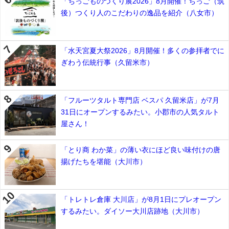
「ちっごものづくり展2026」8月開催！ちっご（筑
後）つくり人のこだわりの逸品を紹介（八女市）
「水天宮夏大祭2026」8月開催！多くの参拝者でに
ぎわう伝統行事（久留米市）
「フルーツタルト専門店 ベスパ 久留米店」が7月
31日にオープンするみたい。小郡市の人気タルト
屋さん！
「とり商 わか菜」の薄い衣にほど良い味付けの唐
揚げたちを堪能（大川市）
「トレトレ倉庫 大川店」が8月1日にプレオープン
するみたい。ダイソー大川店跡地（大川市）