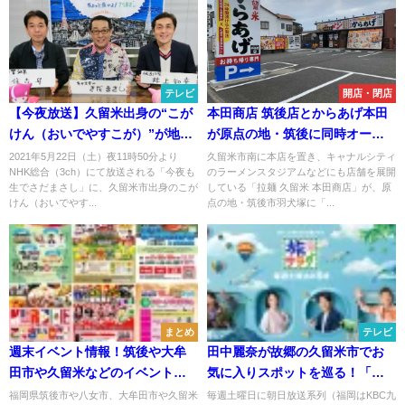
テレビ
開店・閉店
【今夜放送】久留米出身の“こが
本田商店 筑後店とからあげ本田
けん（おいでやすこが）”が地元
が原点の地・筑後に同時オープ
愛を語る！「今夜も生でさだま
ン。9月28日予定
2021年5月22日（土）夜11時50分より
久留米市南に本店を置き、キャナルシティ
NHK総合（3ch）にて放送される「今夜も
のラーメンスタジアムなどにも店舗を展開
さし」
生でさだまさし」に、久留米市出身のこが
している「拉麺 久留米 本田商店」が、原
けん（おいでやす...
点の地・筑後市羽犬塚に「...
まとめ
テレビ
週末イベント情報！筑後や大牟
田中麗奈が故郷の久留米市でお
田市や久留米などのイベントを
気に入りスポットを巡る！「朝
まるっと公開（2025年10月18
だ！生です旅サラダ」3月28日放
福岡県筑後市や八女市、大牟田市や久留米
毎週土曜日に朝日放送系列（福岡はKBC九