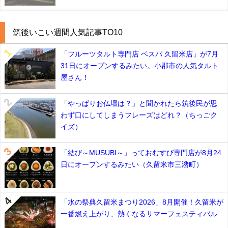
筑後いこい週間人気記事TO10
「フルーツタルト専門店 ベスパ 久留米店」が7月
31日にオープンするみたい。小郡市の人気タルト
屋さん！
「やっぱりお仏壇は？」と聞かれたら筑後民が思
わず口にしてしまうフレーズはどれ？（ちっごク
イズ）
「結び～MUSUBI～」っておむすび専門店が8月24
日にオープンするみたい（久留米市三潴町）
「水の祭典久留米まつり2026」8月開催！久留米が
一番燃え上がり、熱くなるサマーフェスティバル