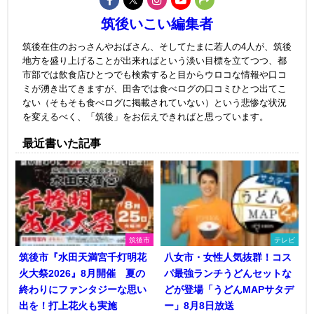
筑後いこい編集者
筑後在住のおっさんやおばさん、そしてたまに若人の4人が、筑後
地方を盛り上げることが出来ればという淡い目標を立てつつ、都
市部では飲食店ひとつでも検索すると目からウロコな情報や口コ
ミが湧き出てきますが、田舎では食べログの口コミひとつ出てこ
ない（そもそも食べログに掲載されていない）という悲惨な状況
を変えるべく、「筑後」をお伝えできればと思っています。
最近書いた記事
筑後市
テレビ
筑後市『水田天満宮千灯明花
八女市・女性人気抜群！コス
火大祭2026』8月開催 夏の
パ最強ランチうどんセットな
終わりにファンタジーな思い
どが登場「うどんMAPサタデ
出を！打上花火も実施
ー」8月8日放送