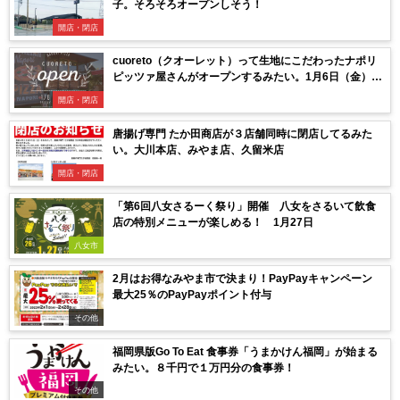
子。そろそろオープンしそう！
開店・閉店
cuoreto（クオーレット）って生地にこだわったナポリ
ピッツァ屋さんがオープンするみたい。1月6日（金）11
時30分
開店・閉店
唐揚げ専門 たか田商店が３店舗同時に閉店してるみた
い。大川本店、みやま店、久留米店
開店・閉店
「第6回八女さるーく祭り」開催 八女をさるいて飲食
店の特別メニューが楽しめる！ 1月27日
八女市
2月はお得なみやま市で決まり！PayPayキャンペーン
最大25％のPayPayポイント付与
その他
福岡県版Go To Eat 食事券「うまかけん福岡」が始まる
みたい。８千円で１万円分の食事券！
その他