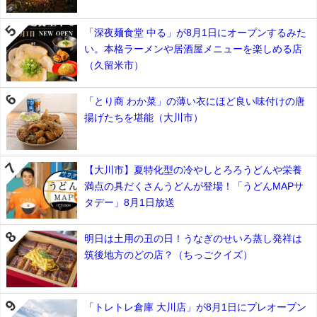
「深夜麺食堂 中る」が8月1日にオープンするみた
い。本格ラーメンや居酒屋メニューを楽しめる店
（久留米市）
「とり商 わか菜」の薄い衣にほど良い味付けの唐
揚げたちを堪能（大川市）
【大川市】夏特化型の冷やしとろろうどんや栄養
満点の具だくさんうどんが登場！「うどんMAPサ
タデー」8月1日放送
明日は土用の丑の日！うなぎのせいろ蒸し発祥は
筑後地方のどの店？（ちっごクイズ）
「トレトレ倉庫 大川店」が8月1日にプレオープン