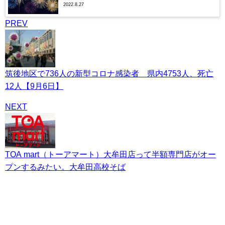
2022.8.27
PREV
筑後地区で736人の新型コロナ感染者 県内4753人、死亡
12人【9月6日】
NEXT
TOA mart（トーアマート）大牟田店って半額専門店がオー
プンするみたい。大牟田高校そば