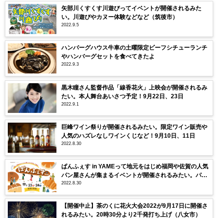
矢部川くすくす川遊びってイベントが開催されるみた
い。川遊びやカヌー体験などなど（筑後市）
2022.9.5
ハンバーグハウス牛車の土曜限定ビーフシチューランチ
やハンバーグセットを食べてきたよ
2022.9.3
黒木瞳さん監督作品「線香花火」上映会が開催されるみ
たい。本人舞台あいさつ予定！9月22日、23日
2022.9.1
巨峰ワイン祭りが開催されるみたい。限定ワイン販売や
人気のハズレなしワインくじなど！9月10日、11日
2022.8.30
ぱんふぇす in YAMEって地元をはじめ福岡や佐賀の人気
パン屋さんが集まるイベントが開催されるみたい。パン
2022.8.30
ストックも！9月23日、24日
【開催中止】茶のくに花火大会2022が9月17日に開催さ
れるみたい。20時30分より2千発打ち上げ（八女市）