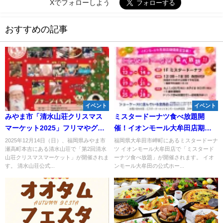
Xでフォローしよう
おすすめの記事
イベント
イベント
みやま市「清水山荘クリスマス
ミスタードーナツ食べ放題開
マーケット2025」フリマやグル
催！イオンモール大牟田店期間
メなど46店が大集合！カラオケ
限定企画
2025年12月14日（日）、福岡県みやま市
福岡県大牟田市岬町にあるミスタードーナ
瀬高町本吉にある清水山荘で「第2回清水
ツ イオンモール大牟田店で「ミスタード
グランプリも開催
山荘クリスマスマーケット」が開催されま
ーナツ食べ放題」が開催されます。 イオ
す。 清水山荘公式...
ンモール大牟田の公式ホー...