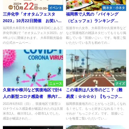
イベント
街ネタ・小ネタ
三井化学「オオタムフェスタ
福岡県で人気の「バイキング
2023」10月22日開催 お笑いコ
（ビュッフェ）ランキング
ンビ「ロッチ」のライブステー
TOP10！」に筑後地方のアノ店
福岡県大牟田市大牟田市浅牟田町にある三
筑後市や八女市、大牟田市や久留米市など
井化学(株)で『オオタムフェスタ2023』が
など筑後地区の雑談ネタだってもりもり掲
ジなど内容盛りだくさん！
がランクインしてる！（2024年6
4年ぶりに開催されます。 大牟田観光協会
載している「筑後いこい」です。毎度ご覧
月版）
の公式ホームペー...
いただいている方も初めての...
ニュース
クイズ
久留米や柳川など筑後地区で計4
この場所は八女市のどこ？（難
人の新型コロナ感染者 県内79
易度：☆☆☆☆）【ちっごクイ
人感染【6月6日】
ズ】
2021年6月6日（日）、筑後地区で新型コ
福岡県筑後地方のことがもっと詳しくなれ
ロナウイルス感染者が確認されたのは久留
る！そして、もっと好きになれる！そう、
米市2人、柳川市1人、小郡市1人でした。
それが『ちっごクイズ』です。 筑後いこ
感染が確認された...
いを毎度ご覧いただいてい...