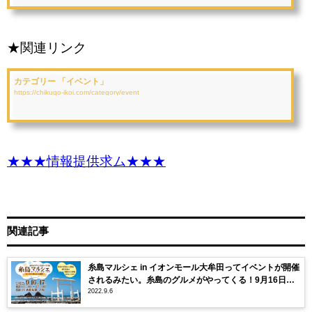
★関連リンク
カテゴリー 「イベント」
https://chikugo-ikoi.com/category/event
★★★情報提供求ム★★★
関連記事
糸島マルシェ in イオンモール大牟田ってイベントが開催
されるみたい。糸島のグルメがやってくる！9月16日、
2022.9.6
17日