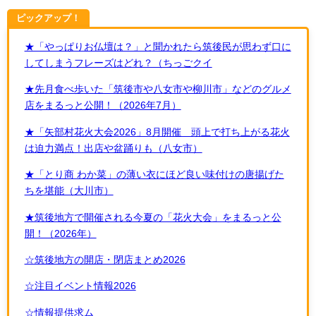
ピックアップ！
★「やっぱりお仏壇は？」と聞かれたら筑後民が思わず口に
してしまうフレーズはどれ？（ちっごクイ
★先月食べ歩いた「筑後市や八女市や柳川市」などのグルメ
店をまるっと公開！（2026年7月）
★「矢部村花火大会2026」8月開催 頭上で打ち上がる花火
は迫力満点！出店や盆踊りも（八女市）
★「とり商 わか菜」の薄い衣にほど良い味付けの唐揚げた
ちを堪能（大川市）
★筑後地方で開催される今夏の「花火大会」をまるっと公
開！（2026年）
☆筑後地方の開店・閉店まとめ2026
☆注目イベント情報2026
☆情報提供求ム