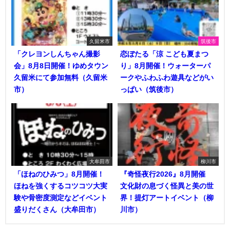
久留米市
筑後市
「クレヨンしんちゃん撮影
恋ぼたる「涼 こども夏まつ
会」8月8日開催！ゆめタウン
り」8月開催！ウォーターパ
久留米にて参加無料（久留米
ークやふわふわ遊具などがい
市）
っぱい（筑後市）
大牟田市
柳川市
「ほねのひみつ」8月開催！
『奇怪夜行2026』8月開催
ほねを強くするコツコツ大実
文化財の息づく怪異と美の世
験や骨密度測定などイベント
界！提灯アートイベント（柳
盛りだくさん（大牟田市）
川市）