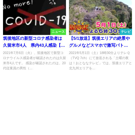
ニュース
テレビ
筑後地区の新型コロナ感染者は
【5/1放送】筑後エリアの絶景や
久留米市4人 県内43人感染【7
グルメなどスマホで激写バトル
月6日】
「土曜の夜は！おとななテレ
2021年7月6日（火）、筑後地区で新型コ
2021年5月1日（土）18時30分よりテレＱ
ロナウイルス感染者が確認されたのは久留
（TVQ 7ch）にて放送される「土曜の夜
ビ」
米市4人です。 感染が確認されたのは、20
は！おとななテレビ」では、筑後エリアと
代従業員の男性（...
北九州エリアを...