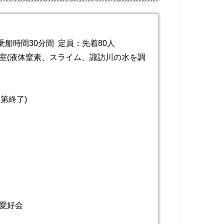
)乗船時間30分間 定員：先着80人
教室(液体窒素、スライム、諏訪川の水を調
第終了)
ス愛好会