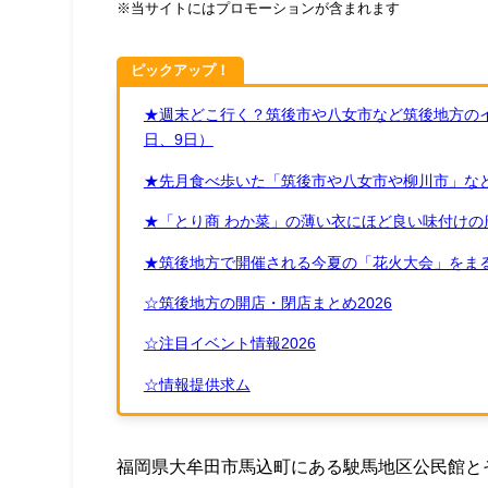
※当サイトにはプロモーションが含まれます
ピックアップ！
★週末どこ行く？筑後市や八女市など筑後地方のイ
日、9日）
★先月食べ歩いた「筑後市や八女市や柳川市」など
★「とり商 わか菜」の薄い衣にほど良い味付けの
★筑後地方で開催される今夏の「花火大会」をまる
☆筑後地方の開店・閉店まとめ2026
☆注目イベント情報2026
☆情報提供求ム
福岡県大牟田市馬込町にある駛馬地区公民館と