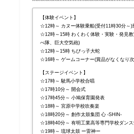
【体験イベント】
☆12時～ カヌー体験乗船(受付11時30分～
☆12時～15時 わくわく体験・実験・発見
べ隊、巨大空気砲)
☆12時～15時 ちびっ子大蛇
☆16時～ ゲームコーナー(賞品がなくなり次
【ステージイベント】
☆17時～ 駛馬小学校合唱
☆17時10分～ 開会式
☆17時45分～ 小鳩保育園発表
☆18時～ 宮原中学校吹奏楽
☆18時20分～ 創作太鼓集団 心 -SHIN-
☆18時40分～ 有明工業高等専門学校ダン
☆19時～ 琉球太鼓 ー雷神ー