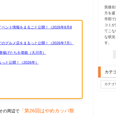
筑後在
方を盛
市部で
コミが
ベント情報をまるごと公開！（2026年8月8
てこな
な状況
す。
のグルメ店をまるっと公開！（2026年7月）
唐揚げたちを堪能（大川市）
っと公開！（2026年）
カテ
「第26回はやめカッパ祭
その周辺で