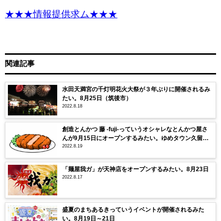
★★★情報提供求ム★★★
関連記事
水田天満宮の千灯明花火大祭が３年ぶりに開催されるみ
たい。8月25日（筑後市）
2022.8.18
創造とんかつ 藤 -fuji-っていうオシャレなとんかつ屋さ
んが9月15日にオープンするみたい。ゆめタウン久留米
2022.8.19
の近く
「麺屋我ガ」が天神店をオープンするみたい。8月23日
2022.8.17
盛夏のまちあるきっていうイベントが開催されるみた
い。8月19日～21日