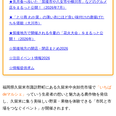
★先月食べ歩いた「筑後市や八女市や柳川市」などのグルメ
店をまるっと公開！（2026年7月）
★「とり商 わか菜」の薄い衣にほど良い味付けの唐揚げた
ちを堪能（大川市）
★筑後地方で開催される今夏の「花火大会」をまるっと公
開！（2026年）
☆筑後地方の開店・閉店まとめ2026
☆注目イベント情報2026
☆情報提供求ム
福岡県久留米市諏訪野町にある久留米中央卸売市場で
「いちば
deマルシェ」
っていう生産者の想いと魅力ある農作物を発信
し、久留米に集う美味しい野菜・果物を体験できる「市民と市
場をつなぐイベント」が開催されます。