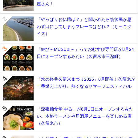
屋さん！
「やっぱりお仏壇は？」と聞かれたら筑後民が思
わず口にしてしまうフレーズはどれ？（ちっごク
イズ）
「結び～MUSUBI～」っておむすび専門店が8月24
日にオープンするみたい（久留米市三潴町）
「水の祭典久留米まつり2026」8月開催！久留米が
一番燃え上がり、熱くなるサマーフェスティバル
「深夜麺食堂 中る」が8月1日にオープンするみた
い。本格ラーメンや居酒屋メニューを楽しめる店
（久留米市）