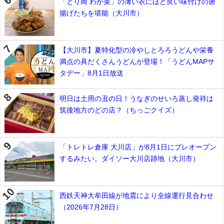
「とり商 わか菜」の薄い衣にほど良い味付けの唐
揚げたちを堪能（大川市）
【大川市】夏特化型の冷やしとろろうどんや栄養
満点の具だくさんうどんが登場！「うどんMAPサ
タデー」8月1日放送
明日は土用の丑の日！うなぎのせいろ蒸し発祥は
筑後地方のどの店？（ちっごクイズ）
「トレトレ倉庫 大川店」が8月1日にプレオープン
するみたい。ダイソー大川店跡地（大川市）
西鉄天神大牟田線が地震により全線運行見合わせ
（2026年7月28日）