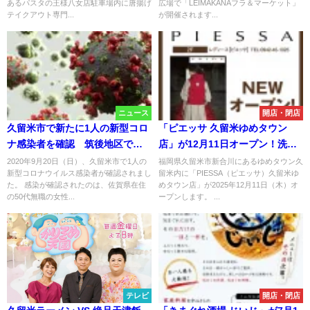
あるパスタの王様八女店駐車場内に唐揚げ
広場で「LEIMAKANAフラ＆マーケット」
テイクアウト専門...
が開催されます...
ニュース
開店・閉店
久留米市で新たに1人の新型コロ
「ピエッサ 久留米ゆめタウン
ナ感染者を確認 筑後地区では
店」が12月11日オープン！洗練
他に感染なし【9/20】
された大人のこだわりブランド
2020年9月20日（日）、久留米市で1人の
福岡県久留米市新合川にあるゆめタウン久
新型コロナウイルス感染者が確認されまし
留米内に「PIESSA（ピエッサ）久留米ゆ
た。 感染が確認されたのは、佐賀県在住
めタウン店」が2025年12月11日（木）オ
の50代無職の女性...
ープンします。 ...
テレビ
開店・閉店