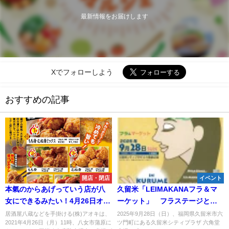
最新情報をお届けします
Xでフォローしよう
おすすめの記事
開店・閉店
イベント
本氣のからあげっていう店が八
久留米「LEIMAKANAフラ＆マ
女にできるみたい！4月26日オー
ーケット」 フラステージとグ
プン
ルメや雑貨のマーケット開催！
居酒屋八蔵などを手掛ける(株)アオキは、
2025年9月28日（日）、福岡県久留米市六
2021年4月26日（月）11時、八女市蒲原に
ツ門町にある久留米シティプラザ 六角堂