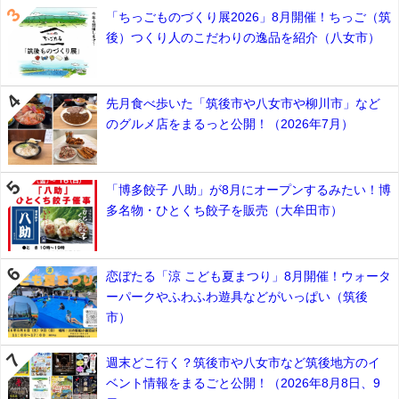
「ちっごものづくり展2026」8月開催！ちっご（筑
後）つくり人のこだわりの逸品を紹介（八女市）
先月食べ歩いた「筑後市や八女市や柳川市」など
のグルメ店をまるっと公開！（2026年7月）
「博多餃子 八助」が8月にオープンするみたい！博
多名物・ひとくち餃子を販売（大牟田市）
恋ぼたる「涼 こども夏まつり」8月開催！ウォータ
ーパークやふわふわ遊具などがいっぱい（筑後
市）
週末どこ行く？筑後市や八女市など筑後地方のイ
ベント情報をまるごと公開！（2026年8月8日、9