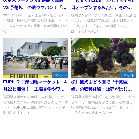
久留米ラーメン VS 絶品天津飯
「きまぐれ酒場 じいじ」が7月1
VS 予想以上の激ウマパン！「マ
日オープンするみたい。その日
ツコ&有吉 かりそめ天国」1月5
の気分で全部決まるメニューが
2024年1月5日（金）よる7時00分からテレ
福岡県久留米市六ツ門町に「きまぐれ酒場
ビ朝日（福岡は九州朝日放送 1ch）で「マ
じぃじ」が2026年7月1日（水）19時オー
日3時間SP放送
ない酒場（久留米市）
ツコ&有吉 かりそめ天国」が3時間放送SP
プンします。 「きまぐれ酒場 じいじ」
で...
は、その日の気分...
イベント
イベント
FURIURI工業団地マーケット 4
柳川観光ぶどう園で『干拓巨
月22日開催！ 工場見学やワー
峰』の収穫体験・販売がはじま
クショップ、グルメや雑貨など
るみたい。8月7日先行販売
福岡県久留米市梅満町にある(株)モリサキ
福岡県柳川市橋本町にある柳川むつごろう
で久留米のグルメや雑貨を楽しめるマーケ
ランドで「柳川観光ぶどう園」が開園し、
を楽しめる（久留米市）
ット『FURIURI工業団地マーケット』が
収穫体験や販売が行われます。 柳川むつ
開催されます。 (...
ごろう会の公式ホームペー...