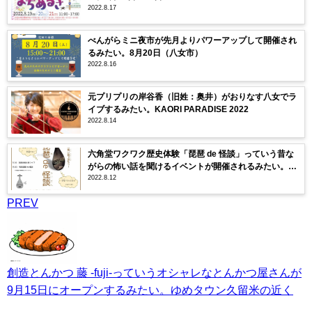
2022.8.17
べんがらミニ夜市が先月よりパワーアップして開催され
るみたい。8月20日（八女市）
2022.8.16
元プリプリの岸谷香（旧姓：奥井）がおりなす八女でラ
イブするみたい。KAORI PARADISE 2022
2022.8.14
六角堂ワクワク歴史体験「琵琶 de 怪談」っていう昔な
がらの怖い話を聞けるイベントが開催されるみたい。8
2022.8.12
月21日
PREV
創造とんかつ 藤 -fuji-っていうオシャレなとんかつ屋さんが
9月15日にオープンするみたい。ゆめタウン久留米の近く