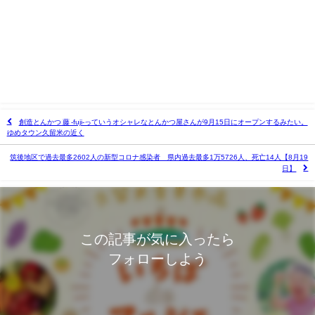
創造とんかつ 藤 -fuji-っていうオシャレなとんかつ屋さんが9月15日にオープンするみたい。
ゆめタウン久留米の近く
筑後地区で過去最多2602人の新型コロナ感染者 県内過去最多1万5726人、死亡14人【8月19
日】
この記事が気に入ったら
フォローしよう