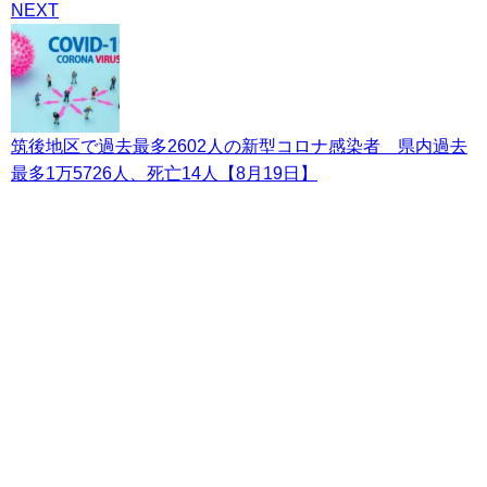
NEXT
筑後地区で過去最多2602人の新型コロナ感染者 県内過去
最多1万5726人、死亡14人【8月19日】