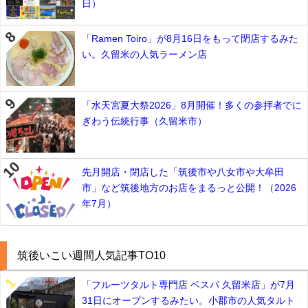
日）
「Ramen Toiro」が8月16日をもって閉店するみた
い。久留米の人気ラーメン店
「水天宮夏大祭2026」8月開催！多くの参拝者でに
ぎわう伝統行事（久留米市）
先月開店・閉店した「筑後市や八女市や大牟田
市」など筑後地方のお店をまるっと公開！（2026
年7月）
筑後いこい週間人気記事TO10
「フルーツタルト専門店 ベスパ 久留米店」が7月
31日にオープンするみたい。小郡市の人気タルト