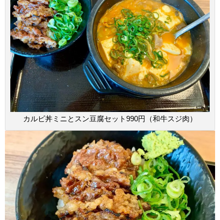
カルビ丼ミニとスン豆腐セット990円（和牛スジ肉）