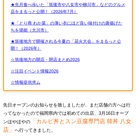
★先月食べ歩いた「筑後市や八女市や柳川市」などのグルメ
店をまるっと公開！（2026年7月）
★「とり商 わか菜」の薄い衣にほど良い味付けの唐揚げた
ちを堪能（大川市）
★筑後地方で開催される今夏の「花火大会」をまるっと公
開！（2026年）
☆筑後地方の開店・閉店まとめ2026
☆注目イベント情報2026
☆情報提供求ム
先日オープンのお知らせを致しましたが、まだ店舗の方へは行
ってなかったので福岡県内では初めての出店、3月16日オープ
「カルビ丼とスン豆腐専門店 韓丼 八女
ンほやほやの
店」
へ行ってきました。