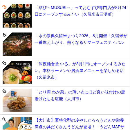
「結び～MUSUBI～」っておむすび専門店が8月24
日にオープンするみたい（久留米市三潴町）
「水の祭典久留米まつり2026」8月開催！久留米が
一番燃え上がり、熱くなるサマーフェスティバル
「深夜麺食堂 中る」が8月1日にオープンするみた
い。本格ラーメンや居酒屋メニューを楽しめる店
（久留米市）
「とり商 わか菜」の薄い衣にほど良い味付けの唐
揚げたちを堪能（大川市）
【大川市】夏特化型の冷やしとろろうどんや栄養
満点の具だくさんうどんが登場！「うどんMAPサ