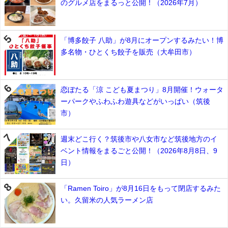
のグルメ店をまるっと公開！（2026年7月）
「博多餃子 八助」が8月にオープンするみたい！博
多名物・ひとくち餃子を販売（大牟田市）
恋ぼたる「涼 こども夏まつり」8月開催！ウォータ
ーパークやふわふわ遊具などがいっぱい（筑後
市）
週末どこ行く？筑後市や八女市など筑後地方のイ
ベント情報をまるごと公開！（2026年8月8日、9
日）
「Ramen Toiro」が8月16日をもって閉店するみた
い。久留米の人気ラーメン店