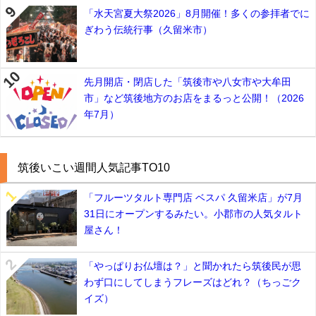
「水天宮夏大祭2026」8月開催！多くの参拝者でに
ぎわう伝統行事（久留米市）
先月開店・閉店した「筑後市や八女市や大牟田
市」など筑後地方のお店をまるっと公開！（2026
年7月）
筑後いこい週間人気記事TO10
「フルーツタルト専門店 ベスパ 久留米店」が7月
31日にオープンするみたい。小郡市の人気タルト
屋さん！
「やっぱりお仏壇は？」と聞かれたら筑後民が思
わず口にしてしまうフレーズはどれ？（ちっごク
イズ）