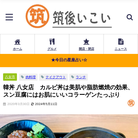
ホーム
グルメ
開店・閉店
ニュース
★今日の星座占い☆
八女市
肉料理
テイクアウト
ランチ
韓丼 八女店 カルビ丼は美肌や脂肪燃焼の効果、
スン豆腐にはお肌にいいコラーゲンたっぷり
2020年3月30日
2024年5月11日