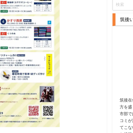
筑後
筑後在
方を盛
市部で
コミが
てこな