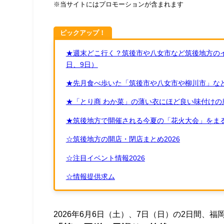
※当サイトにはプロモーションが含まれます
ピックアップ！
★週末どこ行く？筑後市や八女市など筑後地方のイ
日、9日）
★先月食べ歩いた「筑後市や八女市や柳川市」など
★「とり商 わか菜」の薄い衣にほど良い味付けの
★筑後地方で開催される今夏の「花火大会」をまる
☆筑後地方の開店・閉店まとめ2026
☆注目イベント情報2026
☆情報提供求ム
2026年6月6日（土）、7日（日）の2日間、