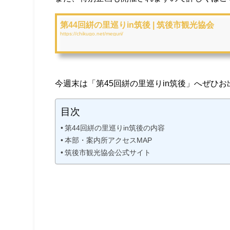
第44回絣の里巡りin筑後 | 筑後市観光協会
https://chikugo.net/meguri/
今週末は「第45回絣の里巡りin筑後」へぜひ
目次
第44回絣の里巡りin筑後の内容
本部・案内所アクセスMAP
筑後市観光協会公式サイト