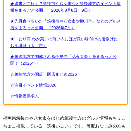
★週末どこ行く？筑後市や八女市など筑後地方のイベント情
報をまるごと公開！（2026年8月8日、9日）
★先月食べ歩いた「筑後市や八女市や柳川市」などのグルメ
店をまるっと公開！（2026年7月）
★「とり商 わか菜」の薄い衣にほど良い味付けの唐揚げた
ちを堪能（大川市）
★筑後地方で開催される今夏の「花火大会」をまるっと公
開！（2026年）
☆筑後地方の開店・閉店まとめ2026
☆注目イベント情報2026
☆情報提供求ム
福岡県筑後市や八女市をはじめ筑後地方のグルメ情報もちょこ
ちょこ掲載している「筑後いこい」です。毎度おなじみの方も