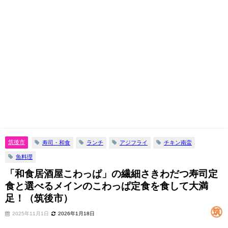
筑後市
寿司・和食
ランチ
アジフライ
チキン南蛮
魚料理
「和食居酒屋こわっぱ」の繊細さきわだつ寿司定
食と選べるメインのこわっぱ定食を食して大満
足！（筑後市）
2025年11月1日
2026年1月18日