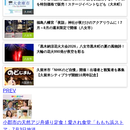
を特別価格で販売！ステージイベントなども（大木町）
大木町
福島八幡宮「夜詣」神社が夜だけのアクアリウムに！7
月～8月の週末限定で開催（八女市）
八女市
「黒木納涼花火大会2026」八女市黒木町の夏の風物詩！
大輪の花火990発が夜空を彩る
八女市
久留米市「NHKのど自慢」開催！出場者と観覧者を募集
【久留米シティプラザ開館10周年記念】
久留米市
PREV
小郡市の天然アジ舟盛り定食！愛され食堂「ももち浜スト
ア」7月3日放送