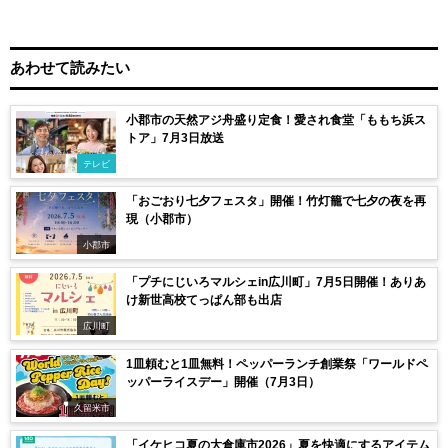
あわせて読みたい
小郡市の天然アジ舟盛り定食！愛され食堂「ももち浜ス
トア」7月3日放送
テレビ
「おごおり七夕フェスタ」開催！竹灯籠で七夕の夜を再
現（小郡市）
小郡市
「プチにじいろマルシェin広川町」7月5日開催！ありあ
け新世高校てっぱん部も出店
広川町
1皿頼むと1皿無料！ペッパーランチ創業祭「ワールドペ
ッパーライスデー」開催（7月3日）
久留米市
「イケヒコ夏の大倉庫市2026」夏を快適にするアイテム