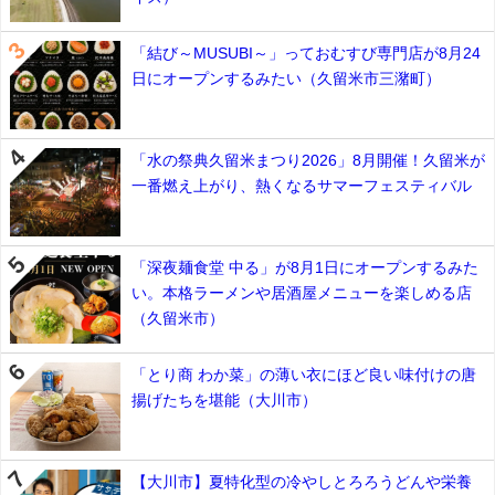
「結び～MUSUBI～」っておむすび専門店が8月24
日にオープンするみたい（久留米市三潴町）
「水の祭典久留米まつり2026」8月開催！久留米が
一番燃え上がり、熱くなるサマーフェスティバル
「深夜麺食堂 中る」が8月1日にオープンするみた
い。本格ラーメンや居酒屋メニューを楽しめる店
（久留米市）
「とり商 わか菜」の薄い衣にほど良い味付けの唐
揚げたちを堪能（大川市）
【大川市】夏特化型の冷やしとろろうどんや栄養