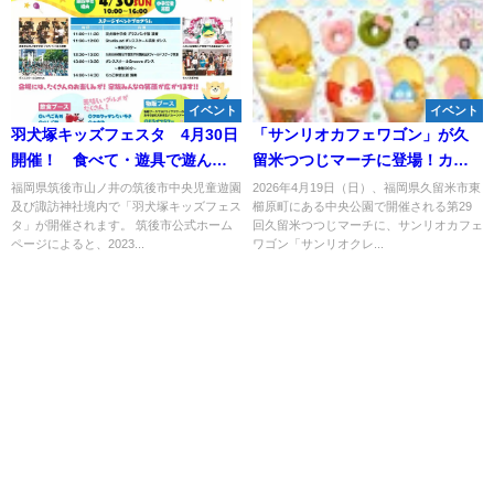
イベント
イベント
羽犬塚キッズフェスタ 4月30日
「サンリオカフェワゴン」が久
開催！ 食べて・遊具で遊ん
留米つつじマーチに登場！カフ
で・舞台を楽しめる（筑後市）
ェワゴンでしか買えないオリジ
福岡県筑後市山ノ井の筑後市中央児童遊園
2026年4月19日（日）、福岡県久留米市東
及び諏訪神社境内で「羽犬塚キッズフェス
櫛原町にある中央公園で開催される第29
ナルグッズも販売
タ」が開催されます。 筑後市公式ホーム
回久留米つつじマーチに、サンリオカフェ
ページによると、2023...
ワゴン「サンリオクレ...