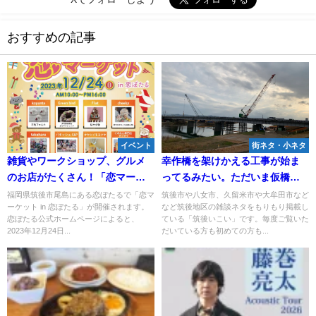
おすすめの記事
イベント
街ネタ・小ネタ
雑貨やワークショップ、グルメ
幸作橋を架けかえる工事が始ま
のお店がたくさん！「恋マーケ
ってるみたい。ただいま仮橋工
ット in 恋ぼたる」12月24日開催
事中！（みやま市）
福岡県筑後市尾島にある恋ぼたるで「恋マ
筑後市や八女市、久留米市や大牟田市など
ーケット in 恋ぼたる」が開催されます。
など筑後地区の雑談ネタをもりもり掲載し
恋ぼたる公式ホームページによると、
ている「筑後いこい」です。毎度ご覧いた
2023年12月24日...
だいている方も初めての方も...