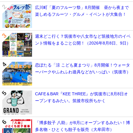
広川町「夏のフルーツ祭」8月開催 昼から夜まで
楽しめるフルーツ・グルメ・イベントが大集合！
週末どこ行く？筑後市や八女市など筑後地方のイベ
ント情報をまるごと公開！（2026年8月8日、9日）
恋ぼたる「涼 こども夏まつり」8月開催！ウォータ
ーパークやふわふわ遊具などがいっぱい（筑後市）
CAFE＆BAR『KEE THREE』が筑後市に8月8日オ
ープンするみたい。筑後市役所ちかく
「博多餃子 八助」が8月にオープンするみたい！博
多名物・ひとくち餃子を販売（大牟田市）