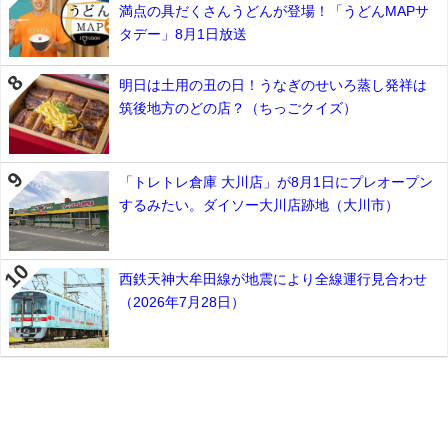
満点の具だくさんうどんが登場！「うどんMAPサ
タデー」8月1日放送
明日は土用の丑の日！うなぎのせいろ蒸し発祥は
筑後地方のどの店？（ちっごクイズ）
「トレトレ倉庫 大川店」が8月1日にプレオープン
するみたい。ダイソー大川店跡地（大川市）
西鉄天神大牟田線が地震により全線運行見合わせ
（2026年7月28日）