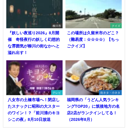
柳川市
クイズ
『妖しい夜巡り2026』8月開
この場所は久留米市のどこ？
催 奇怪夜行の妖しく幻想的
（難易度：☆☆☆☆）【ちっ
な雰囲気が柳川の街なかへと
ごクイズ】
溢れ出す！
テレビ
街ネタ・小ネタ
八女市の土橋市場へ！閉店し
福岡県の「うどん人気ランキ
たスナックに昭和の大スター
ングTOP20」に筑後地方の名
のワイン！？「前川清のキヨ
店2店がランクインしてる！
シこの夜」8月10日放送
（2026年8月）