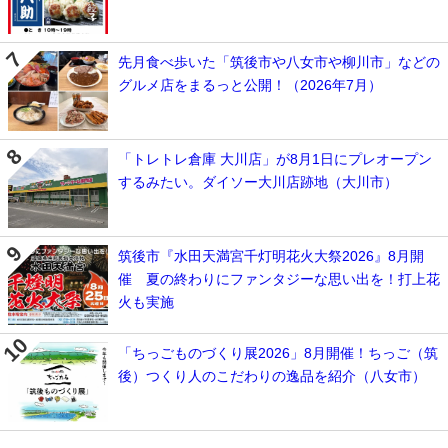
先月食べ歩いた「筑後市や八女市や柳川市」などの
グルメ店をまるっと公開！（2026年7月）
「トレトレ倉庫 大川店」が8月1日にプレオープン
するみたい。ダイソー大川店跡地（大川市）
筑後市『水田天満宮千灯明花火大祭2026』8月開
催 夏の終わりにファンタジーな思い出を！打上花
火も実施
「ちっごものづくり展2026」8月開催！ちっご（筑
後）つくり人のこだわりの逸品を紹介（八女市）