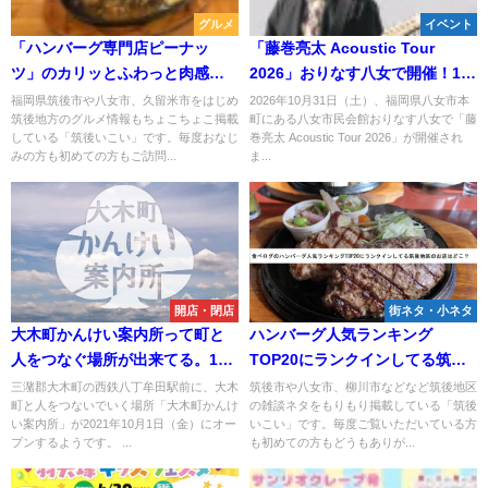
グルメ
イベント
「ハンバーグ専門店ピーナッ
「藤巻亮太 Acoustic Tour
ツ」のカリッとふわっと肉感た
2026」おりなす八女で開催！18
っぷりなハンバーグをこだわり
歳以下を座席数限定で無料招待
福岡県筑後市や八女市、久留米市をはじめ
2026年10月31日（土）、福岡県八女市本
筑後地方のグルメ情報もちょこちょこ掲載
町にある八女市民会館おりなす八女で「藤
のソースで食す
（八女市）
している「筑後いこい」です。毎度おなじ
巻亮太 Acoustic Tour 2026」が開催され
みの方も初めての方もご訪問...
ま...
開店・閉店
街ネタ・小ネタ
大木町かんけい案内所って町と
ハンバーグ人気ランキング
人をつなぐ場所が出来てる。1人
TOP20にランクインしてる筑後
乗りEＶが楽しそう！10月1日オ
地区のお店はどこ？食べログ
三潴郡大木町の西鉄八丁牟田駅前に、大木
筑後市や八女市、柳川市などなど筑後地区
町と人をつないでいく場所「大木町かんけ
の雑談ネタをもりもり掲載している「筑後
ープン
い案内所」が2021年10月1日（金）にオー
いこい」です。毎度ご覧いただいている方
プンするようです。 ...
も初めての方もどうもありが...